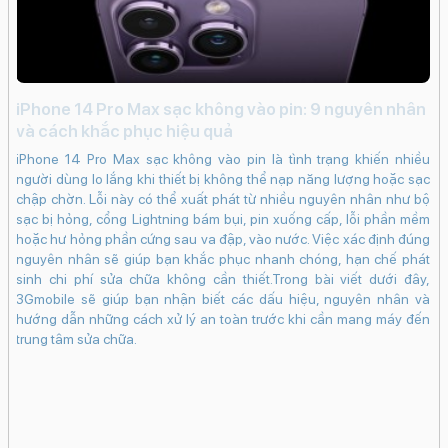
iPhone 14 Pro Max sạc không vào pin: 9 nguyên nhân
Đi
và cách khắc phục hiệu quả
c
iPhone 14 Pro Max sạc không vào pin là tình trạng khiến nhiều
lựa
Đi
người dùng lo lắng khi thiết bị không thể nạp năng lượng hoặc sạc
ếc
kh
chập chờn. Lỗi này có thể xuất phát từ nhiều nguyên nhân như bộ
 có
tr
sạc bị hỏng, cổng Lightning bám bụi, pin xuống cấp, lỗi phần mềm
e e
nú
hoặc hư hỏng phần cứng sau va đập, vào nước. Việc xác định đúng
iệu
và
nguyên nhân sẽ giúp bạn khắc phục nhanh chóng, hạn chế phát
inh
sinh chi phí sửa chữa không cần thiết.Trong bài viết dưới đây,
giá
3Gmobile sẽ giúp bạn nhận biết các dấu hiệu, nguyên nhân và
tìm
hướng dẫn những cách xử lý an toàn trước khi cần mang máy đến
trung tâm sửa chữa.