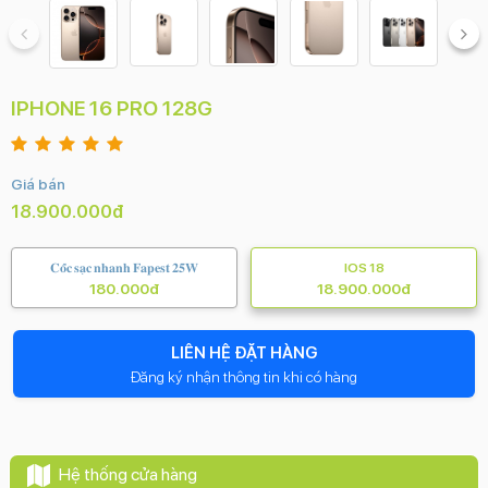
IPHONE 16 PRO 128G
Giá bán
18.900.000đ
𝐂𝐨̂́𝐜 𝐬𝐚̣𝐜 𝐧𝐡𝐚𝐧𝐡 𝐅𝐚𝐩𝐞𝐬𝐭 𝟐𝟓𝐖
IOS 18
180.000đ
18.900.000đ
LIÊN HỆ ĐẶT HÀNG
Đăng ký nhận thông tin khi có hàng
Hệ thống cửa hàng