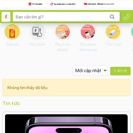
Sim số
Phụ kiện
Phụ kiện
Phụ kiện
Cốc Cáp
Apple
Samsung
B? L?c
Không tìm thấy dữ liệu
Tin tức