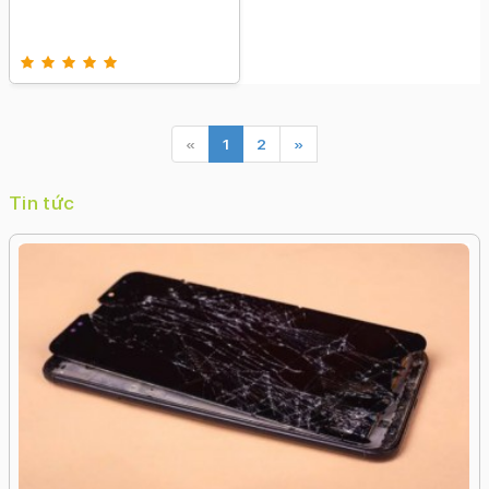
«
1
2
»
Tin tức