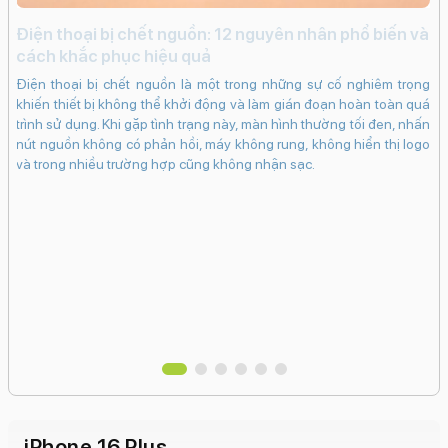
i
Điện thoại bị chết nguồn: 12 nguyên nhân phổ biến và
c
cách khắc phục hiệu quả
iến
iP
Điện thoại bị chết nguồn là một trong những sự cố nghiêm trọng
ạng
kh
khiến thiết bị không thể khởi động và làm gián đoạn hoàn toàn quá
ng
dụ
trình sử dụng. Khi gặp tình trạng này, màn hình thường tối đen, nhấn
khi
bấ
nút nguồn không có phản hồi, máy không rung, không hiển thị logo
in.
dụ
và trong nhiều trường hợp cũng không nhận sạc.
bám
ch
 có
cá
 sẽ
Ma
hân
tr
vào
iPhone 16 Plus