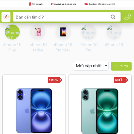
iPhone 16
iphone 16
iPhone 16
iPhone 16
iPhone 16
Plus
serise
Pro Max
Pro
B? L?c
99%
MỚI