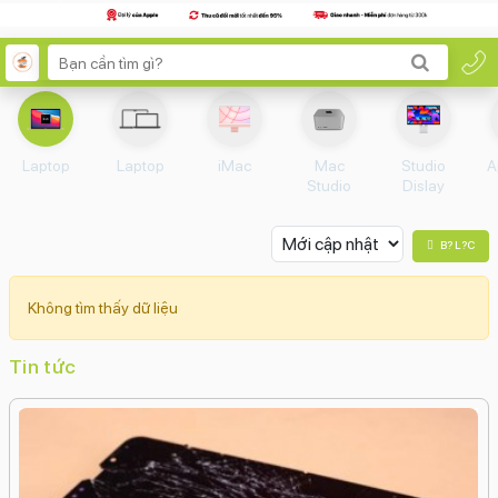
Laptop
Laptop
iMac
Mac
Studio
A
Studio
Dislay
B? L?c
Không tìm thấy dữ liệu
Tin tức