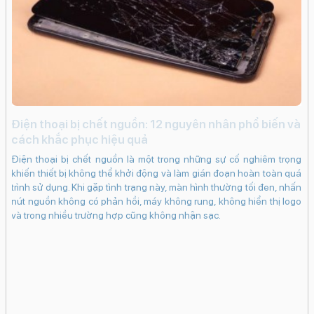
i
Điện thoại bị chết nguồn: 12 nguyên nhân phổ biến và
c
cách khắc phục hiệu quả
iến
iP
Điện thoại bị chết nguồn là một trong những sự cố nghiêm trọng
ạng
kh
khiến thiết bị không thể khởi động và làm gián đoạn hoàn toàn quá
ng
dụ
trình sử dụng. Khi gặp tình trạng này, màn hình thường tối đen, nhấn
khi
bấ
nút nguồn không có phản hồi, máy không rung, không hiển thị logo
in.
dụ
và trong nhiều trường hợp cũng không nhận sạc.
bám
ch
 có
cá
 sẽ
Ma
hân
tr
vào