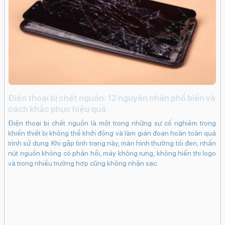
i
Điện thoại bị chết nguồn: 12 nguyên nhân phổ biến và
c
cách khắc phục hiệu quả
iến
iP
Điện thoại bị chết nguồn là một trong những sự cố nghiêm trọng
ạng
kh
khiến thiết bị không thể khởi động và làm gián đoạn hoàn toàn quá
ng
dụ
trình sử dụng. Khi gặp tình trạng này, màn hình thường tối đen, nhấn
khi
bấ
nút nguồn không có phản hồi, máy không rung, không hiển thị logo
in.
dụ
và trong nhiều trường hợp cũng không nhận sạc.
bám
ch
 có
cá
 sẽ
Ma
hân
tr
vào