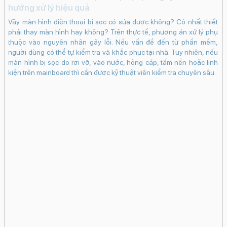
hướng xử lý hiệu quả
Vậy màn hình điện thoại bị sọc có sửa được không? Có nhất thiết
phải thay màn hình hay không? Trên thực tế, phương án xử lý phụ
thuộc vào nguyên nhân gây lỗi. Nếu vấn đề đến từ phần mềm,
người dùng có thể tự kiểm tra và khắc phục tại nhà. Tuy nhiên, nếu
màn hình bị sọc do rơi vỡ, vào nước, hỏng cáp, tấm nền hoặc linh
kiện trên mainboard thì cần được kỹ thuật viên kiểm tra chuyên sâu.
i
v
iến
iP
ộng
ng
iện
ch
ên
sạ
Tuy
ho
 mà
ng
iều
si
ng,
3G
ông
hư
iểu
tr
mức
 và