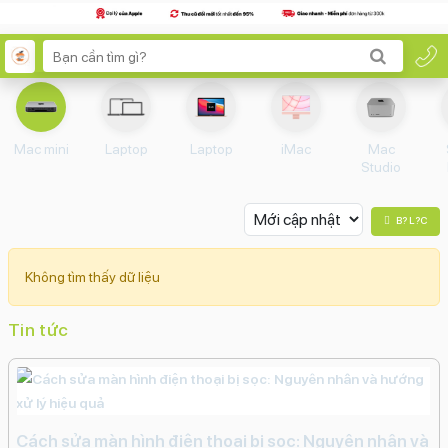
Mac mini
Laptop
Laptop
iMac
Mac
Studio
B? L?c
Không tìm thấy dữ liệu
Tin tức
Cách sửa màn hình điện thoại bị sọc: Nguyên nhân và