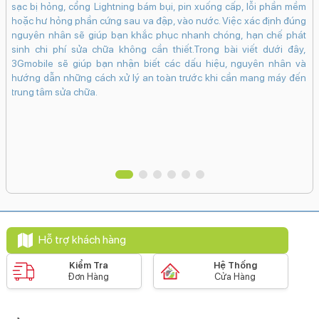
sạc bị hỏng, cổng Lightning bám bụi, pin xuống cấp, lỗi phần mềm
e e
nú
hoặc hư hỏng phần cứng sau va đập, vào nước. Việc xác định đúng
iệu
và
nguyên nhân sẽ giúp bạn khắc phục nhanh chóng, hạn chế phát
inh
sinh chi phí sửa chữa không cần thiết.Trong bài viết dưới đây,
giá
3Gmobile sẽ giúp bạn nhận biết các dấu hiệu, nguyên nhân và
tìm
hướng dẫn những cách xử lý an toàn trước khi cần mang máy đến
trung tâm sửa chữa.
Hỗ trợ khách hàng
Kiểm Tra
Hệ Thống
Đơn Hàng
Cửa Hàng