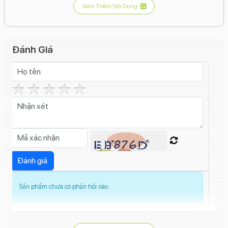
Xem Thêm Nội Dung
Camera Ultra Wide: 12MP, f/2.2.
Camera telephoto: 12MP, f/2.8, zoom quang học
5x.
Đánh Giá
Hỗ trợ chụp ảnh macro 48MP, quay video 4K @
120fps.
Tính năng khác:
Action Button.
Camera Control
.
Apple Intelligence
.
Wi-Fi 7
.
USB-C
(USB 3).
Thời lượng pin: Lên đến 27 giờ xem video.
Sản phẩm chưa có phản hồi nào
Thiết kế:
Khung viền Titanium Grade 5, các màu sắc:
Titan Đen, Titan Trắng, Titan Tự nhiên, và Titan Sa Mạc.
Hệ điều hành:
iOS 18
.