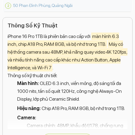
50 Phan Đình Phùng, Quảng Ngãi
Thông Số Kỹ Thuật
iPhone 16 Pro 1TB là phiên bản cao cấp với
màn hình 6.3
inch, chip A18 Pro, RAM 8GB, và bộ nhớ trong 1TB.
Máy có
hệ thống camera sau 48MP, khả năng quay video 4K 120fps,
và nhiều tính năng cao cấp khác như Action Button, Apple
Intelligence, và Wi-Fi 7
.
Thông số kỹ thuật chi tiết:
Màn hình:
OLED 6.3 inch, viền mỏng, độ sáng tối đa
1000 nits, tần số quét 120Hz, công nghệ Always-On
Display, lớp phủ Ceramic Shield.
Hiệu năng:
Chip A18 Pro, RAM 8GB, bộ nhớ trong 1TB.
Camera:
Camera chính: 48MP, khẩu độ f/1.78, chống rung
quang học Sensor-Shift OIS thế hệ mới.