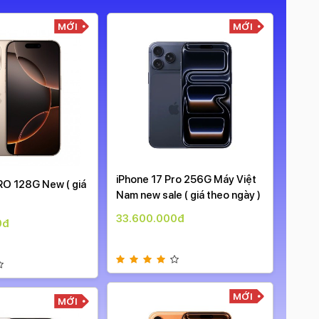
MỚI
MỚI
iPhone 17 Pro 256G Máy Việt
iPhon
RO 128G New ( giá
Nam new sale ( giá theo ngày )
Nam n
33.600.000đ
34.9
0đ
MỚI
MỚI