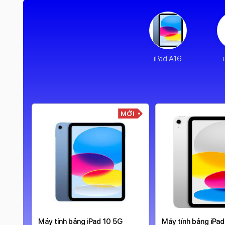
iPad A16
MỚI
MỚI
4 13
Máy tính bảng iPad 10 5G
Máy tính bảng iPa