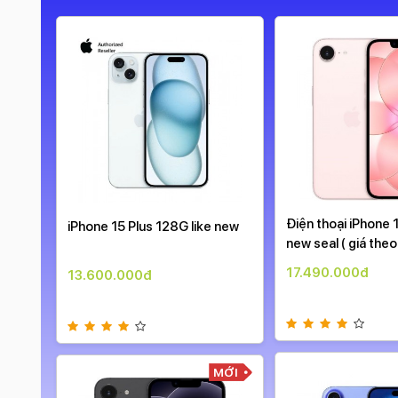
99%
Điện thoại iPhone
iPhone 15 Plus 128G like new
new seal ( giá theo
17.490.000đ
13.600.000đ
99%
MỚI