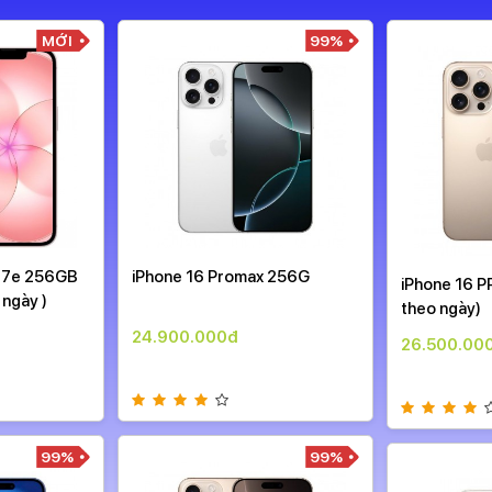
MỚI
99%
 17e 256GB
iPhone 16 Promax 256G
iPhone 16 P
 ngày )
theo ngày)
24.900.000đ
26.500.00
99%
99%