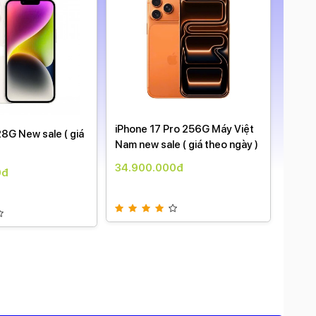
iPhone 17 Pro 256G Máy Việt
17 Pr
28G New sale ( giá
Nam new sale ( giá theo ngày )
sale (
34.900.000đ
36.9
0đ