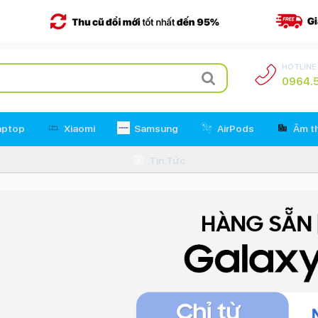
HOTLINE
0964.5
aptop
Xiaomi
Samsung
AirPods
Âm t
Tin Tức