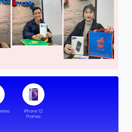
eries
iPhone 12
Promax