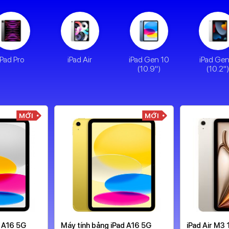
iPad Pro
iPad Air
iPad Gen 10
iPad Ge
(10.9")
(10.2"
MỚI
MỚI
d A16 5G
Máy tính bảng iPad A16 5G
iPad Air M3 