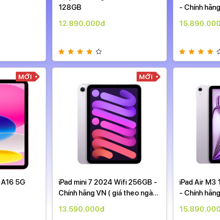
128GB
- Chính hãng
ngày )
12.890.000đ
15.890.00
MỚI
MỚI
d A16 5G
iPad mini 7 2024 Wifi 256GB -
iPad Air M3 
Chính hãng VN ( giá theo ngày
- Chính hãng
)
ngày )
13.590.000đ
15.890.00