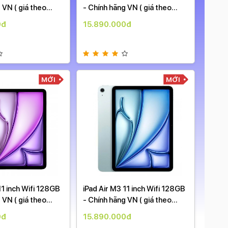
 VN ( giá theo
- Chính hãng VN ( giá theo
New g
ngày )
0đ
15.890.000đ
27.9
MỚI
MỚI
11 inch Wifi 128GB
iPad Air M3 11 inch Wifi 128GB
iPad 
 VN ( giá theo
- Chính hãng VN ( giá theo
Sắp r
ngày )
0đ
15.890.000đ
20.9