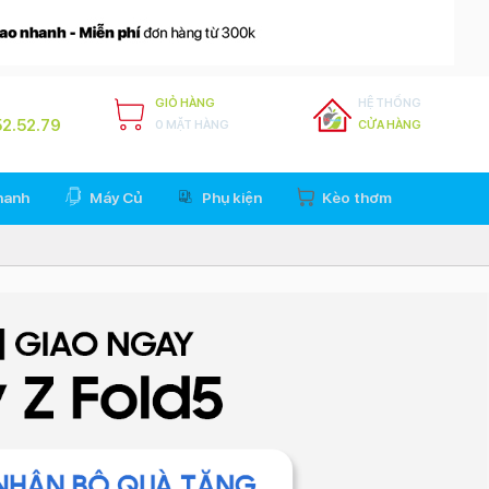
GIỎ HÀNG
HỆ THỐNG
2.52.79
0 MẶT HÀNG
CỬA HÀNG
hanh
Máy Củ
Phụ kiện
Kèo thơm