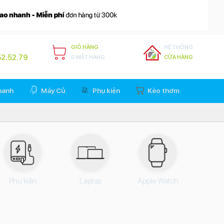
GIỎ HÀNG
HỆ THỐNG
2.52.79
0 MẶT HÀNG
CỬA HÀNG
hanh
Máy Củ
Phụ kiện
Kèo thơm
Phụ kiện
Laptop
Apple Watch