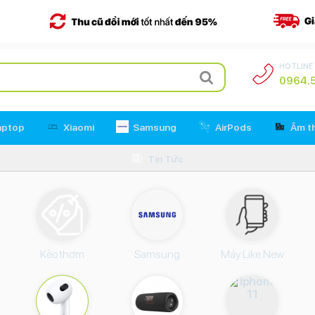
HOTLINE
0964.5
aptop
Xiaomi
Samsung
AirPods
Âm t
Tin Tức
Kèo thơm
Samsung
Máy Like New