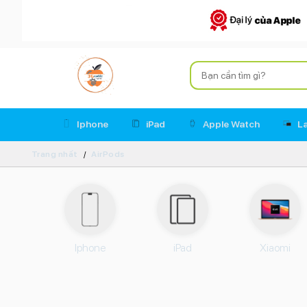
Iphone
iPad
Apple Watch
L
Trang nhất
AirPods
Iphone
iPad
Xiaomi