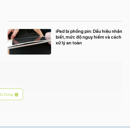
iPad bị phồng pin: Dấu hiệu nhận
biết, mức độ nguy hiểm và cách
xử lý an toàn
ội Dung