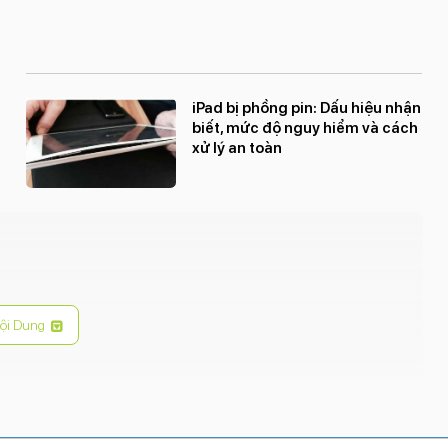
iPad bị phồng pin: Dấu hiệu nhận
biết, mức độ nguy hiểm và cách
xử lý an toàn
ội Dung