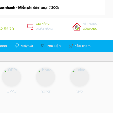
GIỎ HÀNG
HỆ THỐNG
2.52.79
0 MẶT HÀNG
CỬA HÀNG
hanh
Máy Củ
Phụ kiện
Kèo thơm
OPPO
honor
vivo