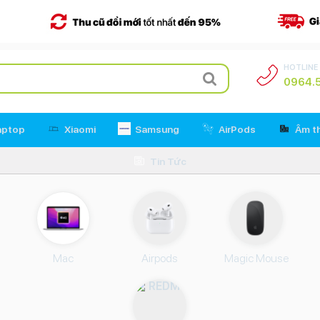
HOTLINE
0964.5
aptop
Xiaomi
Samsung
AirPods
Âm t
Tin Tức
Mac
Airpods
Magic Mouse