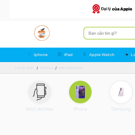
Iphone
iPad
Apple Watch
L
Trang nhất
iPhone
Máy Like New
Máy Like New
iPhone
Samsung