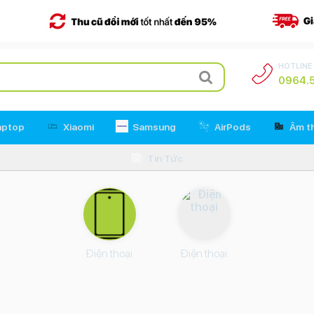
HOTLINE
0964.5
aptop
Xiaomi
Samsung
AirPods
Âm t
Tin Tức
Điện thoại
Điện thoại