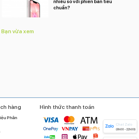
nhiều so với phiên bản tiêu
chuẩn?
Bạn vừa xem
ách hàng
Hình thức thanh toán
iệu Phân
Chat Zalo
(8h00 - 22h00)
m