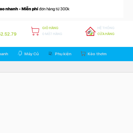
GIỎ HÀNG
HỆ THỐNG
2.52.79
0 MẶT HÀNG
CỬA HÀNG
hanh
Máy Củ
Phụ kiện
Kèo thơm