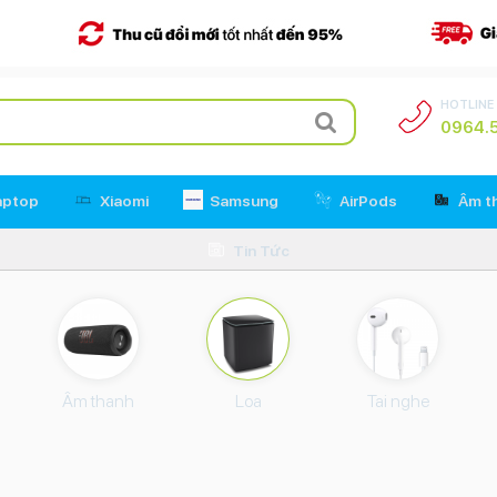
HOTLINE
0964.5
aptop
Xiaomi
Samsung
AirPods
Âm t
Tin Tức
Âm thanh
Loa
Tai nghe