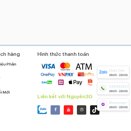
ách hàng
Hình thức thanh toán
iệu Phân
Chat Zalo
(8h00 - 22h00)
m
0964525279
(8h00 - 22h00)
i Mới
Liên kết với Nguyên3G
Messenger
(8h00 - 22h00)