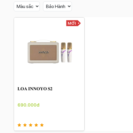
MỚI
𝐋𝐎𝐀 𝐈𝐍𝐍𝐎𝐘𝐎 𝐒𝟐
690.000đ