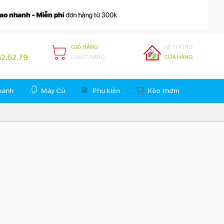
GIỎ HÀNG
HỆ THỐNG
2.52.79
0 MẶT HÀNG
CỬA HÀNG
hanh
Máy Củ
Phụ kiện
Kèo thơm