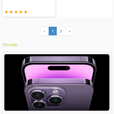
«
1
2
»
Tin tức