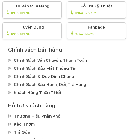
iPhone 14 Plus vẫn sử dụng
chip Apple A15
Tư Vấn Mua Hàng
Hỗ Trợ Kỹ Thuật
0978.909.969
0964.52.52.79
Bionic
giống
iPhone 13 Series
nhưng được xây dựng trên
tiến trình khác, nhất là
trang bị thêm 1 nhân GPU
giúp cải
Tuyển Dụng
Fanpage
thiện hiệu suất đồ họa đáng kể, vượt trội hơn hẳn so
0978.909.969
3Gmobile76
với
iPhone 13 Mini
.
Chính sách bán hàng
Chính Sách Vận Chuyển, Thanh Toán
Chính Sách Bảo Mật Thông Tin
iPhone 14 Plus sử dụng chip A15 Bionic cho hiệu suất đồ họa vượt trội
Chính Sách & Quy Định Chung
Hệ thống camera
Chính Sách Bảo Hành, Đổi, Trả Hàng
Khách Hàng Thân Thiết
iPhone 14 Plus sở hữu
camera kép phía sau có độ phân
giải 12MP
nhưng được trang bị
cảm biến mới lớn hơn
, nhờ
Hỗ trợ khách hàng
đó giúp cho chiếc iPhone 14 này cải thiện đến
49%
khả
Thương Hiệu Phân Phối
năng chụp ảnh trong điều kiện thiếu sáng cũng như khả năng
Kèo Thơm
phơi sáng tốt hơn ở chế độ chụp ảnh ban đêm.
Trả Góp