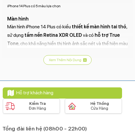
iPhone 14 Plus có 5 màu lựa chọn
Màn hình
Màn hình iPhone 14 Plus có kiểu
thiết kế màn hình tai thỏ
,
sử dụng
tấm nền Retina XDR OLED
và có
hỗ trợ True
Tone
, cho khả năng hiển thị hình ảnh sắc nét và thể hiện màu
sắc chân thực, sống động.
Xem Thêm Nội Dung
Tuy nhiên, iPhone 14 Plus được thiết kế với màn hình to,
khoảng
6.7 inch
với giá thành mềm hơn hẳn
iPhone 14 Pro
Max
có cùng kích thước. Đây được xem là sản phẩm sẽ
mang lại sự đột phá với màn hình to và giá bình dân hơn các
Hỗ trợ khách hàng
dòng Pro cao cấp của Apple.
Kiểm Tra
Hệ Thống
Đơn Hàng
Cửa Hàng
iPhone 14 Plus có thiết kế tai thỏ giống phiên bản iPhone 14
Tổng đài liên hệ (08h00 - 22h00)
Cấu hình