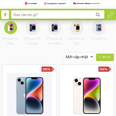
iPhone 14
iPhone 14
iPhone 14
iPhone 14
iPhone 14
Plus
Series
Pro Max
Pro
B? L?c
99%
99%