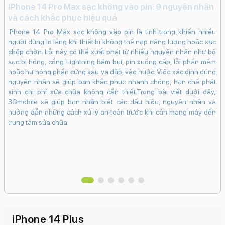
iPhone 14 Pro Max sạc không vào pin: 9 nguyên nhân
Đi
và cách khắc phục hiệu quả
c
iPhone 14 Pro Max sạc không vào pin là tình trạng khiến nhiều
lựa
Đi
người dùng lo lắng khi thiết bị không thể nạp năng lượng hoặc sạc
ếc
kh
chập chờn. Lỗi này có thể xuất phát từ nhiều nguyên nhân như bộ
 có
tr
sạc bị hỏng, cổng Lightning bám bụi, pin xuống cấp, lỗi phần mềm
e e
nú
hoặc hư hỏng phần cứng sau va đập, vào nước. Việc xác định đúng
iệu
và
nguyên nhân sẽ giúp bạn khắc phục nhanh chóng, hạn chế phát
inh
sinh chi phí sửa chữa không cần thiết.Trong bài viết dưới đây,
giá
3Gmobile sẽ giúp bạn nhận biết các dấu hiệu, nguyên nhân và
tìm
hướng dẫn những cách xử lý an toàn trước khi cần mang máy đến
trung tâm sửa chữa.
iPhone 14 Plus