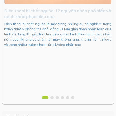
i
Điện thoại bị chết nguồn: 12 nguyên nhân phổ biến và
c
cách khắc phục hiệu quả
iến
iP
Điện thoại bị chết nguồn là một trong những sự cố nghiêm trọng
ạng
kh
khiến thiết bị không thể khởi động và làm gián đoạn hoàn toàn quá
ng
dụ
trình sử dụng. Khi gặp tình trạng này, màn hình thường tối đen, nhấn
khi
bấ
nút nguồn không có phản hồi, máy không rung, không hiển thị logo
in.
dụ
và trong nhiều trường hợp cũng không nhận sạc.
bám
ch
 có
cá
 sẽ
Ma
hân
tr
vào