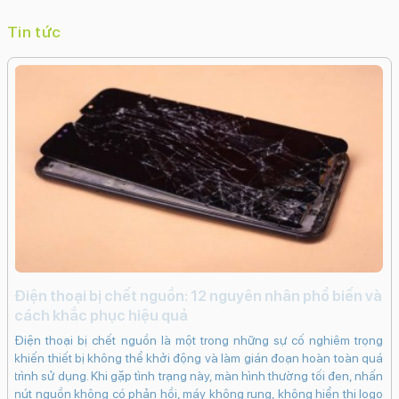
Tin tức
i
Điện thoại bị chết nguồn: 12 nguyên nhân phổ biến và
c
cách khắc phục hiệu quả
iến
iP
Điện thoại bị chết nguồn là một trong những sự cố nghiêm trọng
ạng
kh
khiến thiết bị không thể khởi động và làm gián đoạn hoàn toàn quá
ng
dụ
trình sử dụng. Khi gặp tình trạng này, màn hình thường tối đen, nhấn
khi
bấ
nút nguồn không có phản hồi, máy không rung, không hiển thị logo