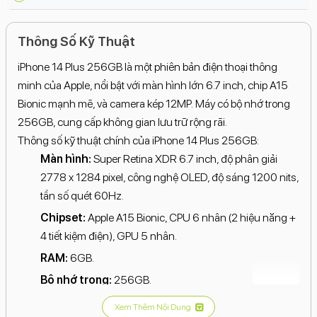
Thông Số Kỹ Thuật
iPhone 14 Plus 256GB là một phiên bản điện thoại thông
minh của Apple, nổi bật với màn hình lớn 6.7 inch, chip A15
Bionic mạnh mẽ, và camera kép 12MP. Máy có bộ nhớ trong
256GB, cung cấp không gian lưu trữ rộng rãi.
Thông số kỹ thuật chính của iPhone 14 Plus 256GB:
Màn hình:
Super Retina XDR 6.7 inch, độ phân giải
2778 x 1284 pixel, công nghệ OLED, độ sáng 1200 nits,
tần số quét 60Hz.
Chipset:
Apple A15 Bionic, CPU 6 nhân (2 hiệu năng +
4 tiết kiệm điện), GPU 5 nhân.
RAM:
6GB.
Bộ nhớ trong:
256GB.
Camera sau:
Hệ thống camera kép 12MP, bao gồm
Xem Thêm Nội Dung