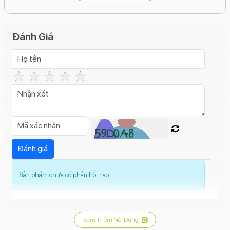
camera chính và camera góc siêu rộng, cải thiện khả
năng chụp thiếu sáng.
Camera trước:
12MP với khả năng tự động lấy nét.
Đánh Giá
Kết nối:
5G, Wi-Fi 6, Bluetooth 5.3, Lightning, NFC, hỗ
trợ eSIM.
Pin:
Thời lượng pin được cải thiện, hỗ trợ xem video liên
tục lên đến 26 giờ.
Hệ điều hành:
iOS 16.
Tính năng khác:
Kháng nước, bụi chuẩn IP68, phát
hiện va chạm, SOS khẩn cấp qua vệ tinh (ở một số thị
trường).
Sản phẩm chưa có phản hồi nào
iPhone 14 Plus 256GB là lựa chọn phù hợp cho những người
dùng thích màn hình lớn, hiệu năng mạnh mẽ và khả năng
chụp ảnh tốt, đặc biệt là trong điều kiện thiếu sáng.
Xem Thêm Nội Dung