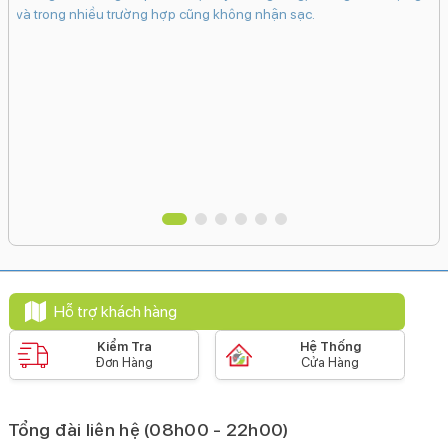
in.
dụ
và trong nhiều trường hợp cũng không nhận sạc.
bám
ch
 có
cá
 sẽ
Ma
hân
tr
vào
Hỗ trợ khách hàng
Kiểm Tra
Hệ Thống
Đơn Hàng
Cửa Hàng
Tổng đài liên hệ (08h00 - 22h00)