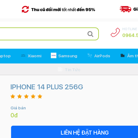
HOTLINE
0964.5
aptop
Xiaomi
Samsung
AirPods
Âm t
Tin Tức
IPHONE 14 PLUS 256G
Giá bán
0đ
LIÊN HỆ ĐẶT HÀNG