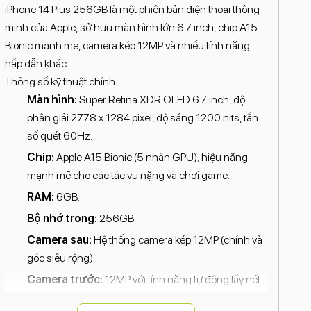
iPhone 14 Plus 256GB là một phiên bản điện thoại thông
minh của Apple, sở hữu màn hình lớn 6.7 inch, chip A15
Bionic mạnh mẽ, camera kép 12MP và nhiều tính năng
hấp dẫn khác.
Thông số kỹ thuật chính:
Màn hình:
Super Retina XDR OLED 6.7 inch, độ
phân giải 2778 x 1284 pixel, độ sáng 1200 nits, tần
số quét 60Hz.
Chip:
Apple A15 Bionic (5 nhân GPU), hiệu năng
mạnh mẽ cho các tác vụ nặng và chơi game.
RAM:
6GB.
Bộ nhớ trong:
256GB.
Camera sau:
Hệ thống camera kép 12MP (chính và
góc siêu rộng).
Camera trước:
12MP với tính năng tự động lấy nét
và chế độ ban đêm.