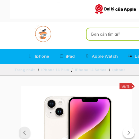
Iphone
iPad
Apple Watch
L
Trang nhất
iPhone 14 Plus
iPhone 14 Series
Iphone
99%