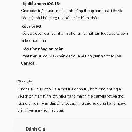
Hệ điều hành iOS 16:
Giao diện trực quan, nhiều tính năng thông minh, cải tiến về
bảo mật, và khả năng tùy biến màn hình khóa.
Kết nối 5G:
Tốc độ truyền dữ liệu nhanh chóng, trải nghiệm lướt web và xem
video mượt mà.
Các tính năng an toàn:
Phát hiện sự cố, SOS khẩn cấp qua vệ tinh (dành cho Mỹ và
Canada).
Tổng kết:
iPhone 14 Plus 256GB là một lựa chọn tuyệt vời cho những ai
yêu thích màn hình lớn, hiệu năng mạnh mẽ, camera tốt, và thời
lượng pin dài. Máy đáp ứng tốt các nhu cầu sử dụng hàng ngày,
giải trí, và làm việc hiệu quả.
Đánh Giá