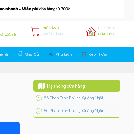
GIỎ HÀNG
HỆ THỐNG
2.52.79
0 MẶT HÀNG
CỬA HÀNG
hanh
Máy Củ
Phụ kiện
Kèo thơm
Hệ thống cửa hàng
86 Phan Đình Phùng, Quảng Ngãi
50 Phan Đình Phùng, Quảng Ngãi