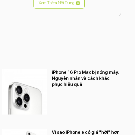
Xem Thêm Nội Dung
Pin:
Thời lượng pin được cải thiện, cho phép phát
video liên tục lên đến 26 giờ.
Hệ điều hành:
iOS 16 (có thể nâng cấp lên iOS 17).
Kết nối:
Hỗ trợ 5G, Wi-Fi 6, Bluetooth 5.3, Lightning.
Tính năng:
Chống nước, chống bụi IP68, Face ID,
hỗ trợ SOS khẩn cấp qua vệ tinh (ở một số thị
trường).
Thiết kế:
Khung nhôm và mặt kính Ceramic Shield,
nhiều màu sắc lựa chọn.
iPhone 16 Pro Max bị nóng máy:
Nguyên nhân và cách khắc
phục hiệu quả
Điểm nổi bật:
Màn hình lớn:
Trải nghiệm giải trí và làm việc thoải
mái hơn.
Hiệu năng mạnh mẽ:
Chip A15 Bionic xử lý mượt
mà mọi tác vụ.
Vì sao iPhone e có giá "hời" hơn
Camera chất lượng:
Chụp ảnh và quay video đẹp,