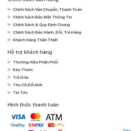
Ghi âm:
Chính Sách Vận Chuyển, Thanh Toán
Ghi âm mặc định
Chính Sách Bảo Mật Thông Tin
Xem phim:
Chính Sách & Quy Định Chung
H.264(MPEG4-AVC)
ProResHEVC
Chính Sách Bảo Hành, Đổi, Trả Hàng
Nghe nhạc:
Khách Hàng Thân Thiết
MP3
AAC
Hỗ trợ khách hàng
Kết nối
Thương Hiệu Phân Phối
Mạng di động:
Kèo Thơm
Hỗ trợ 5G
Trả Góp
SIM:
Thu Cũ Đổi Mới
1 Nano SIM & 1 eSIM
Tin Tức
Wifi:
Hình thức thanh toán
Wi-Fi MIMO
Wi-Fi 802.11 a/b/g/n/ac/ax
Dual-band
(2.4 GHz/5 GHz)
GPS: