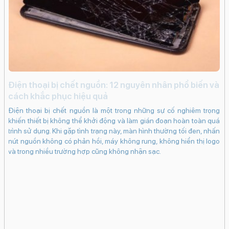
đêm
Chế độ chân dungBộ lọc màuTrueDepth
Công nghệ màn hình:
OLED
Độ phân giải màn hình:
Super Retina XDR (1284 x 2778 Pixels)
i
Điện thoại bị chết nguồn: 12 nguyên nhân phổ biến và
Màn hình rộng:
c
cách khắc phục hiệu quả
6.7" - Tần số quét
60 Hz
iến
iP
Điện thoại bị chết nguồn là một trong những sự cố nghiêm trọng
Độ sáng tối đa:
ạng
kh
khiến thiết bị không thể khởi động và làm gián đoạn hoàn toàn quá
1200 nits
ng
dụ
trình sử dụng. Khi gặp tình trạng này, màn hình thường tối đen, nhấn
khi
bấ
nút nguồn không có phản hồi, máy không rung, không hiển thị logo
Mặt kính cảm ứng:
in.
dụ
và trong nhiều trường hợp cũng không nhận sạc.
Kính cường lực Ceramic Shield
bám
ch
 có
cá
Pin & Sạc
 sẽ
Ma
Dung lượng pin:
hân
tr
vào
4325 mAh
Loại pin: