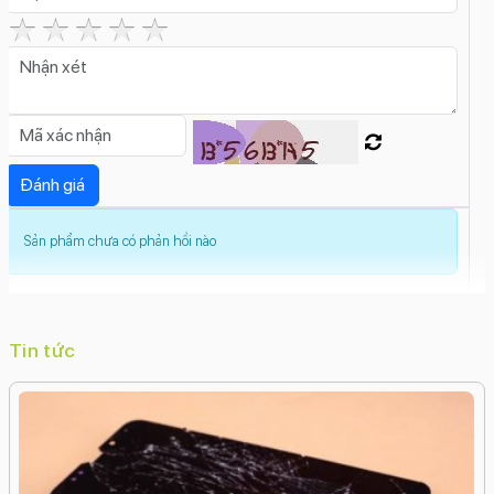
Tính năng camera sau:
Zoom quang học
Zoom kỹ thuật số
Xóa phông
Trôi
nhanh thời gian (Time Lapse)
Toàn cảnh
(Panorama)
Smart HDR 4
Quay chậm (Slow
Motion)
Live Photos
Góc siêu rộng (Ultrawide)
Góc
rộng (Wide)
Dolby Vision HDR
Deep
Fusion
Cinematic
Chống rung điện tử kỹ thuật số
(EIS)
Chống rung quang học (OIS)
Chế độ hành
Sản phẩm chưa có phản hồi nào
động (Action Mode)
Chế độ chân dungBộ lọc
màu
Ban đêm (Night Mode)
Photonic Engine
Độ phân giải camera trước:
12 MP
Tin tức
Tính năng camera trước:
Xóa phông
Trôi nhanh thời gian (Time Lapse)
Smart
HDR 4
Retina Flash
Quay video Full HD
Quay video
4K
Quay chậm (Slow Motion)
Nhãn dán (AR
Stickers)
Live PhotosDeep FusionCinematic
Chụp