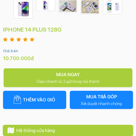
IPHONE 14 PLUS 128G
Giá bán
10.700.000đ
MUA NGAY
Giao nhanh từ 2 giờ trong nội thành
MUA TRẢ GÓP
THÊM VÀO GIỎ
Xét duyệt nhanh chóng
Hệ thống cửa hàng