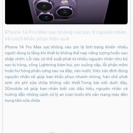
iPhone 14 Pro Max sạc không vào pin: 9 nguyên nhân
Đi
và cách khắc phục hiệu quả
c
iPhone 14 Pro Max sạc không vào pin là tình trạng khiến nhiều
lựa
Đi
người dùng lo lắng khi thiết bị không thể nạp năng lượng hoặc sạc
ếc
kh
chập chờn. Lỗi này có thể xuất phát từ nhiều nguyên nhân như bộ
 có
tr
sạc bị hỏng, cổng Lightning bám bụi, pin xuống cấp, lỗi phần mềm
e e
nú
hoặc hư hỏng phần cứng sau va đập, vào nước. Việc xác định đúng
iệu
và
nguyên nhân sẽ giúp bạn khắc phục nhanh chóng, hạn chế phát
inh
sinh chi phí sửa chữa không cần thiết.Trong bài viết dưới đây,
giá
3Gmobile sẽ giúp bạn nhận biết các dấu hiệu, nguyên nhân và
tìm
hướng dẫn những cách xử lý an toàn trước khi cần mang máy đến
trung tâm sửa chữa.