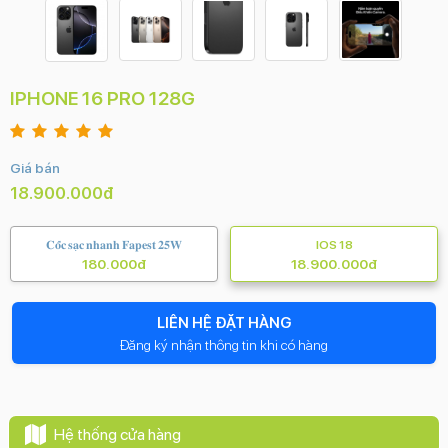
IPHONE 16 PRO 128G
Giá bán
18.900.000đ
𝐂𝐨̂́𝐜 𝐬𝐚̣𝐜 𝐧𝐡𝐚𝐧𝐡 𝐅𝐚𝐩𝐞𝐬𝐭 𝟐𝟓𝐖
IOS 18
180.000đ
18.900.000đ
LIÊN HỆ ĐẶT HÀNG
Đăng ký nhận thông tin khi có hàng
Hệ thống cửa hàng