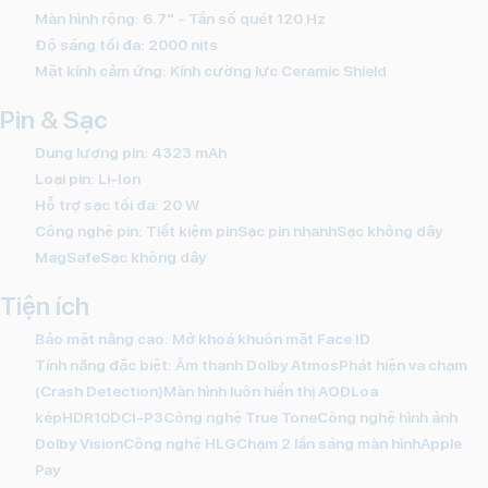
Màn hình rộng:
6.7" - Tần số quét 120 Hz
Độ sáng tối đa: 2000 nits
Mặt kính cảm ứng:
Kính cường lực Ceramic Shield
Pin & Sạc
Dung lượng pin:
4323 mAh
Loại pin:
Li-Ion
Hỗ trợ sạc tối đa:
20 W
Công nghệ pin:
Tiết kiệm pinSạc pin nhanhSạc không dây
MagSafeSạc không dây
Tiện ích
Bảo mật nâng cao:
Mở khoá khuôn mặt Face ID
Tính năng đặc biệt:
Âm thanh Dolby AtmosPhát hiện va chạm
(Crash Detection)Màn hình luôn hiển thị AODLoa
képHDR10DCI-P3Công nghệ True ToneCông nghệ hình ảnh
Dolby VisionCông nghệ HLGChạm 2 lần sáng màn hìnhApple
Pay