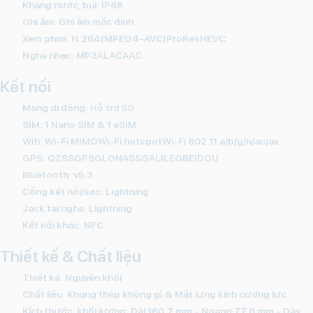
Kháng nước, bụi:
IP68
Ghi âm:
Ghi âm mặc định
Xem phim:
H.264(MPEG4-AVC)ProResHEVC
Nghe nhạc:
MP3ALACAAC
Kết nối
Mạng di động:
Hỗ trợ 5G
SIM:
1 Nano SIM & 1 eSIM
Wifi: Wi-Fi MIMOWi-Fi hotspotWi-Fi 802.11 a/b/g/n/ac/ax
GPS: QZSSGPSGLONASSGALILEOBEIDOU
Bluetooth: v5.3
Cổng kết nối/sạc:
Lightning
Jack tai nghe:
Lightning
Kết nối khác:
NFC
Thiết kế & Chất liệu
Thiết kế:
Nguyên khối
Chất liệu:
Khung thép không gỉ & Mặt lưng kính cường lực
Kích thước, khối lượng:
Dài 160.7 mm - Ngang 77.6 mm - Dày