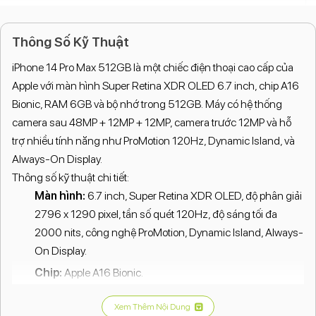
Thông Số Kỹ Thuật
iPhone 14 Pro Max 512GB là một chiếc điện thoại cao cấp của
Apple với màn hình Super Retina XDR OLED 6.7 inch, chip A16
Bionic, RAM 6GB và bộ nhớ trong 512GB. Máy có hệ thống
camera sau 48MP + 12MP + 12MP, camera trước 12MP và hỗ
trợ nhiều tính năng như ProMotion 120Hz, Dynamic Island, và
Always-On Display.
Thông số kỹ thuật chi tiết:
Màn hình:
6.7 inch, Super Retina XDR OLED, độ phân giải
2796 x 1290 pixel, tần số quét 120Hz, độ sáng tối đa
2000 nits, công nghệ ProMotion, Dynamic Island, Always-
On Display.
Chip:
Apple A16 Bionic.
RAM:
6GB.
Xem Thêm Nội Dung