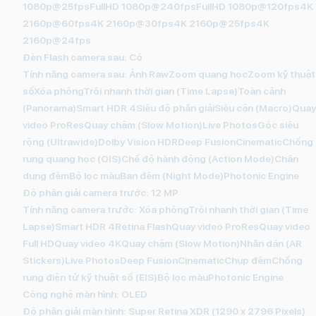
1080p@25fpsFullHD 1080p@240fpsFullHD 1080p@120fps4K
2160p@60fps4K 2160p@30fps4K 2160p@25fps4K
2160p@24fps
Đèn Flash camera sau:
Có
Tính năng camera sau:
Ảnh RawZoom quang họcZoom kỹ thuật
sốXóa phôngTrôi nhanh thời gian (Time Lapse)Toàn cảnh
(Panorama)Smart HDR 4Siêu độ phân giảiSiêu cận (Macro)Quay
video ProResQuay chậm (Slow Motion)Live PhotosGóc siêu
rộng (Ultrawide)Dolby Vision HDRDeep FusionCinematicChống
rung quang học (OIS)Chế độ hành động (Action Mode)Chân
dung đêmBộ lọc màuBan đêm (Night Mode)Photonic Engine
Độ phân giải camera trước: 12 MP
Tính năng camera trước:
Xóa phôngTrôi nhanh thời gian (Time
Lapse)Smart HDR 4Retina FlashQuay video ProResQuay video
Full HDQuay video 4KQuay chậm (Slow Motion)Nhãn dán (AR
Stickers)Live PhotosDeep FusionCinematicChụp đêmChống
rung điện tử kỹ thuật số (EIS)Bộ lọc màuPhotonic Engine
Công nghệ màn hình:
OLED
Độ phân giải màn hình: Super Retina XDR (1290 x 2796 Pixels)