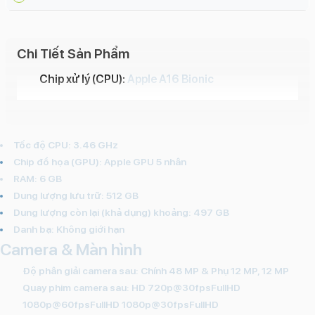
Chi Tiết Sản Phẩm
Chip xử lý (CPU):
Apple A16 Bionic
Tốc độ CPU: 3.46 GHz
Chip đồ họa (GPU):
Apple GPU 5 nhân
RAM: 6 GB
Dung lượng lưu trữ:
512 GB
Dung lượng còn lại (khả dụng) khoảng:
497 GB
Danh bạ:
Không giới hạn
Camera & Màn hình
Độ phân giải camera sau: Chính 48 MP & Phụ 12 MP, 12 MP
Quay phim camera sau:
HD 720p@30fpsFullHD
1080p@60fpsFullHD 1080p@30fpsFullHD