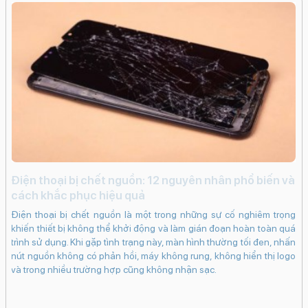
Xóa phông
Trôi nhanh thời gian (Time Lapse)
Smart
HDR 4
Retina Flash
Quay video ProRes
Quay video
Full HD
Quay video 4K
Quay chậm (Slow
Motion)
Nhãn dán (AR Stickers)
Live Photos
Deep
Fusion
Cinematic
Chụp đêm
Chống rung điện tử
kỹ thuật số (EIS)
Bộ lọc màu
Photonic Engine
Công nghệ màn hình:
OLED
Độ phân giải màn hình:
Super Retina XDR (1290 x 2796 Pixels)
i
Điện thoại bị chết nguồn: 12 nguyên nhân phổ biến và
c
cách khắc phục hiệu quả
Màn hình rộng:
iến
iP
Điện thoại bị chết nguồn là một trong những sự cố nghiêm trọng
6.7" - Tần số quét
120 Hz
ạng
kh
khiến thiết bị không thể khởi động và làm gián đoạn hoàn toàn quá
Độ sáng tối đa:
ng
dụ
trình sử dụng. Khi gặp tình trạng này, màn hình thường tối đen, nhấn
khi
bấ
nút nguồn không có phản hồi, máy không rung, không hiển thị logo
2000 nits
in.
dụ
và trong nhiều trường hợp cũng không nhận sạc.
Mặt kính cảm ứng:
bám
ch
Kính cường lực Ceramic Shield
 có
cá