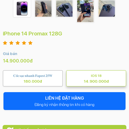
iPhone 14 Promax 128G
Giá bán
14.900.000đ
𝐂𝐨̂́𝐜 𝐬𝐚̣𝐜 𝐧𝐡𝐚𝐧𝐡 𝐅𝐚𝐩𝐞𝐬𝐭 𝟐𝟓𝐖
IOS 18
180.000đ
14.900.000đ
LIÊN HỆ ĐẶT HÀNG
Đăng ký nhận thông tin khi có hàng