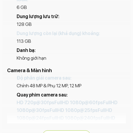
Camera chuyên nghiệp:
Cảm biến 48MP cho ảnh chi
6 GB
tiết, quay video chất lượng cao.
Dung lượng lưu trữ:
Trải nghiệm hình ảnh:
Màn hình 120Hz, độ sáng cao,
128 GB
Always-On Display, Dynamic Island độc đáo.
Dung lượng còn lại (khả dụng) khoảng:
Bền bỉ:
Thiết kế khung thép và chuẩn chống nước IP68.
113 GB
Pin tốt:
Thời lượng sử dụng lâu, sạc nhanh.
Danh bạ:
Không giới hạn
Camera & Màn hình
Độ phân giải camera sau:
Chính 48 MP & Phụ 12 MP, 12 MP
Quay phim camera sau:
HD 720p@30fps
FullHD 1080p@60fps
FullHD
1080p@30fps
FullHD 1080p@25fps
FullHD
1080p@24fps
FullHD 1080p@240fps
FullHD
1080p@120fps
4K 2160p@60fps
4K