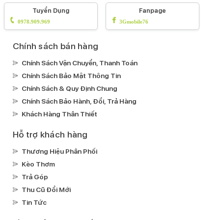
Detection)
Màn hình luôn hiển thị AOD
Loa
Tuyển Dụng
Fanpage
kép
HDR10
DCI-P3
Công nghệ hình ảnh Dolby
0978.909.969
3Gmobile76
Vision
Công nghệ True ToneCông nghệ HLG
Chạm 2
lần sáng màn hình
Apple Pay
Chính sách bán hàng
Kháng nước, bụi:
Chính Sách Vận Chuyển, Thanh Toán
IP68
Chính Sách Bảo Mật Thông Tin
Ghi âm:
Chính Sách & Quy Định Chung
Ghi âm mặc định
Chính Sách Bảo Hành, Đổi, Trả Hàng
Xem phim:
Khách Hàng Thân Thiết
H.264(MPEG4-AVC)
ProRes
HEVC
Hỗ trợ khách hàng
Nghe nhạc:
MP3
ALAC
AAC
Thương Hiệu Phân Phối
Kèo Thơm
Kết nối
Trả Góp
Mạng di động:
Thu Cũ Đổi Mới
Hỗ trợ 5G
Tin Tức
SIM: