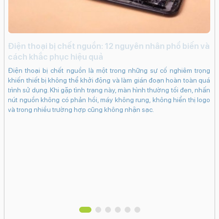
2796 Pixels)
Màn hình rộng:
6.7" - Tần số quét
120 Hz
i
Điện thoại bị chết nguồn: 12 nguyên nhân phổ biến và
Độ sáng tối đa: 2000 nits
c
cách khắc phục hiệu quả
Mặt kính cảm ứng:
iến
iP
Điện thoại bị chết nguồn là một trong những sự cố nghiêm trọng
Kính cường lực Ceramic Shield
ạng
kh
khiến thiết bị không thể khởi động và làm gián đoạn hoàn toàn quá
ng
dụ
trình sử dụng. Khi gặp tình trạng này, màn hình thường tối đen, nhấn
Pin & Sạc
khi
bấ
nút nguồn không có phản hồi, máy không rung, không hiển thị logo
in.
dụ
và trong nhiều trường hợp cũng không nhận sạc.
Dung lượng pin:
bám
ch
4323 mAh
 có
cá
Loại pin:
 sẽ
Ma
hân
tr
Li-Ion
vào
Hỗ trợ sạc tối đa:
20 W
Công nghệ pin:
Tiết kiệm pinSạc pin nhanhSạc không dây