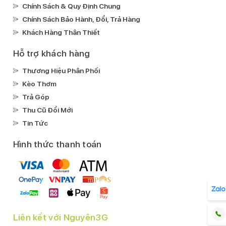
Nghe nhạc:
Chính Sách & Quy Định Chung
MP3ALACAAC
Chính Sách Bảo Hành, Đổi, Trả Hàng
Khách Hàng Thân Thiết
Kết nối
Mạng di động:
Hỗ trợ khách hàng
Hỗ trợ 5G
Thương Hiệu Phân Phối
SIM:
Kèo Thơm
1 Nano SIM & 1 eSIM
Trả Góp
Wifi:
Wi-Fi MIMOWi-Fi hotspotWi-Fi 802.11
Thu Cũ Đổi Mới
a/b/g/n/ac/ax
Tin Tức
GPS:
QZSSGPSGLONASSGALILEOBEIDOU
Hình thức thanh toán
Bluetooth:
v5.3
Cổng kết nối/sạc:
Lightning
Jack tai nghe:
Lightning
Liên kết với Nguyên3G