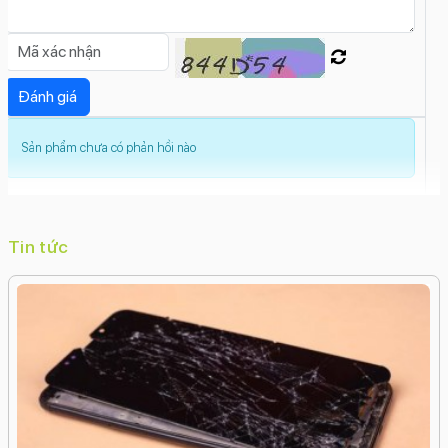
chậm (Slow Motion)Live PhotosGóc siêu rộng
(Ultrawide)Dolby Vision HDRDeep
FusionCinematicChống rung quang học (OIS)Chế
độ hành động (Action Mode)Chân dung đêmBộ
lọc màuBan đêm (Night Mode)Photonic Engine
Độ phân giải camera trước: 12 MP
Sản phẩm chưa có phản hồi nào
Tính năng camera trước:
Xóa phôngTrôi nhanh thời gian (Time
Lapse)Smart HDR 4Retina FlashQuay video
ProResQuay video Full HDQuay video 4KQuay
Tin tức
chậm (Slow Motion)Nhãn dán (AR Stickers)Live
PhotosDeep FusionCinematicChụp đêmChống
rung điện tử kỹ thuật số (EIS)Bộ lọc màuPhotonic
Engine
Công nghệ màn hình:
OLED
Độ phân giải màn hình: Super Retina XDR (1290 x