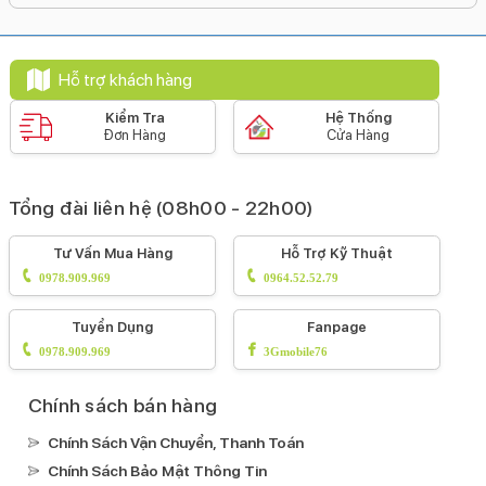
MagSafeSạc không dây
Tiện ích
Bảo mật nâng cao:
Hỗ trợ khách hàng
Mở khoá khuôn mặt Face ID
Kiểm Tra
Hệ Thống
Tính năng đặc biệt:
Đơn Hàng
Cửa Hàng
Âm thanh Dolby AtmosPhát hiện va chạm (Crash
Detection)Màn hình luôn hiển thị AODLoa
Tổng đài liên hệ (08h00 - 22h00)
képHDR10DCI-P3Công nghệ True ToneCông
nghệ hình ảnh Dolby VisionCông nghệ HLGChạm
Tư Vấn Mua Hàng
Hỗ Trợ Kỹ Thuật
2 lần sáng màn hìnhApple Pay
0978.909.969
0964.52.52.79
Kháng nước, bụi:
Tuyển Dụng
Fanpage
IP68
0978.909.969
3Gmobile76
Ghi âm:
Ghi âm mặc định
Chính sách bán hàng
Xem phim:
Chính Sách Vận Chuyển, Thanh Toán
H.264(MPEG4-AVC)ProResHEVC
Chính Sách Bảo Mật Thông Tin