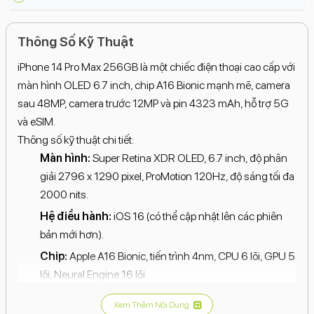
Thông Số Kỹ Thuật
iPhone 14 Pro Max 256GB là một chiếc điện thoại cao cấp với
màn hình OLED 6.7 inch, chip A16 Bionic mạnh mẽ, camera
sau 48MP, camera trước 12MP và pin 4323 mAh, hỗ trợ 5G
và eSIM.
Thông số kỹ thuật chi tiết:
Màn hình:
Super Retina XDR OLED, 6.7 inch, độ phân
giải 2796 x 1290 pixel, ProMotion 120Hz, độ sáng tối đa
2000 nits.
Hệ điều hành:
iOS 16 (có thể cập nhật lên các phiên
bản mới hơn).
Chip:
Apple A16 Bionic, tiến trình 4nm, CPU 6 lõi, GPU 5
lõi, Neural Engine 16 lõi.
RAM:
6GB.
Xem Thêm Nội Dung