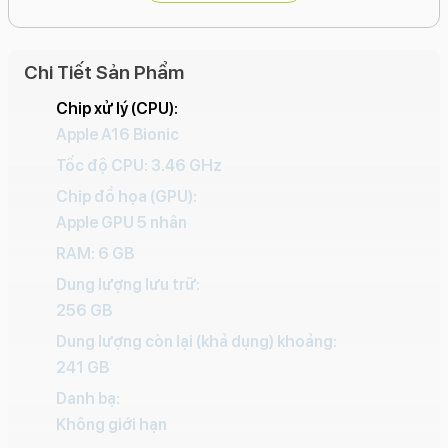
Bộ nhớ trong:
256GB.
Camera sau:
Chính: 48MP, f/1.78, OIS thế hệ 2.
Chi Tiết Sản Phẩm
Siêu rộng: 12MP, f/2.2, 120°.
Chip xử lý (CPU):
Telephoto: 12MP, f/2.8, zoom quang học 3x, OIS.
Apple A16 Bionic
Camera trước:
12MP, hỗ trợ autofocus và các tính
Tốc độ CPU: 3.46 GHz
năng chụp ảnh nâng cao.
Chip đồ họa (GPU):
Kết nối:
5G, Wi-Fi 6, Bluetooth 5.3, NFC, eSIM.
Apple GPU 5 nhân
Pin:
4323 mAh, hỗ trợ sạc nhanh 20W, sạc không dây
RAM: 6 GB
MagSafe 15W, sạc không dây Qi 7.5W.
Dung lượng lưu trữ:
Tính năng khác:
Face ID, chống nước và bụi IP68,
256 GB
Apple Pay, Dynamic Island.
Dung lượng còn lại (khả dụng) khoảng:
Kích thước:
160.7 x 77.6 x 7.85 mm, trọng lượng
241 GB
240g.
Danh bạ:
Không giới hạn