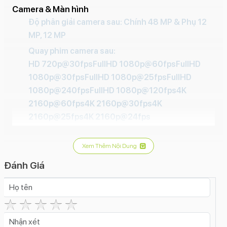
Camera & Màn hình
Độ phân giải camera sau: Chính 48 MP & Phụ 12
MP, 12 MP
Quay phim camera sau:
HD 720p@30fpsFullHD 1080p@60fpsFullHD
1080p@30fpsFullHD 1080p@25fpsFullHD
1080p@240fpsFullHD 1080p@120fps4K
2160p@60fps4K 2160p@30fps4K
2160p@25fps4K 2160p@24fps
Đèn Flash camera sau:
Có
Xem Thêm Nội Dung
Tính năng camera sau:
Đánh Giá
Ảnh RawZoom quang họcZoom kỹ thuật sốXóa
phôngTrôi nhanh thời gian (Time Lapse)Toàn
cảnh (Panorama)Smart HDR 4Siêu độ phân
giảiSiêu cận (Macro)Quay video ProResQuay