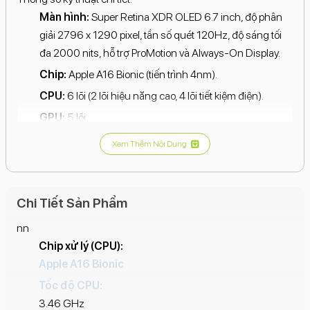
Màn hình:
Super Retina XDR OLED 6.7 inch, độ phân
giải 2796 x 1290 pixel, tần số quét 120Hz, độ sáng tối
đa 2000 nits, hỗ trợ ProMotion và Always-On Display.
Chip:
Apple A16 Bionic (tiến trình 4nm).
CPU:
6 lõi (2 lõi hiệu năng cao, 4 lõi tiết kiệm điện).
GPU:
5 lõi.
RAM:
6GB.
Xem Thêm Nội Dung
Bộ nhớ trong:
128GB.
Camera sau:
Chính: 48MP.
Chi Tiết Sản Phẩm
Siêu rộng: 12MP.
nn
Tele: 12MP.
Chip xử lý (CPU):
Apple A16 Bionic
Camera trước:
12MP với autofocus.
Tốc độ CPU:
Hệ điều hành:
iOS 17.
3.46 GHz
Kết nối:
5G, Wi-Fi, Bluetooth, NFC, GPS.