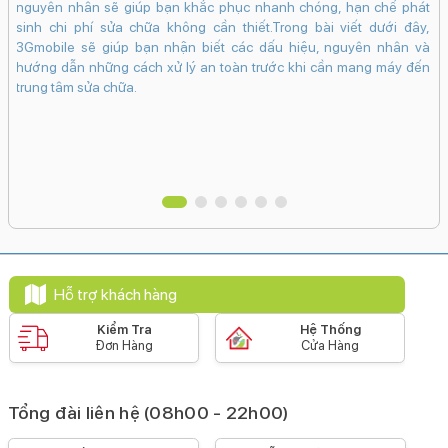
2000 nits
nguyên nhân sẽ giúp bạn khắc phục nhanh chóng, hạn chế phát
inh
sinh chi phí sửa chữa không cần thiết.Trong bài viết dưới đây,
Mặt kính cảm ứng:
giá
3Gmobile sẽ giúp bạn nhận biết các dấu hiệu, nguyên nhân và
tìm
Kính cường lực Ceramic Shield
hướng dẫn những cách xử lý an toàn trước khi cần mang máy đến
trung tâm sửa chữa.
Pin & Sạc
Dung lượng pin:
4323 mAh
Loại pin:
Li-Ion
Hỗ trợ sạc tối đa:
20 W
Hỗ trợ khách hàng
Công nghệ pin:
Tiết kiệm pin
Sạc pin nhanh
Sạc không dây
Kiểm Tra
Hệ Thống
Đơn Hàng
Cửa Hàng
MagSafe
Sạc không dây
Tiện ích
Tổng đài liên hệ (08h00 - 22h00)
Bảo mật nâng cao:
Mở khoá khuôn mặt Face ID