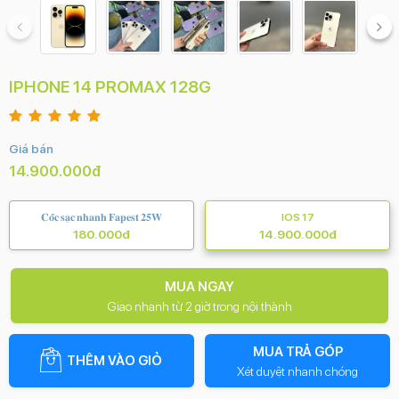
IPHONE 14 PROMAX 128G
Giá bán
14.900.000đ
𝐂𝐨̂́𝐜 𝐬𝐚̣𝐜 𝐧𝐡𝐚𝐧𝐡 𝐅𝐚𝐩𝐞𝐬𝐭 𝟐𝟓𝐖
IOS 17
180.000đ
14.900.000đ
MUA NGAY
Giao nhanh từ 2 giờ trong nội thành
MUA TRẢ GÓP
THÊM VÀO GIỎ
Xét duyệt nhanh chóng