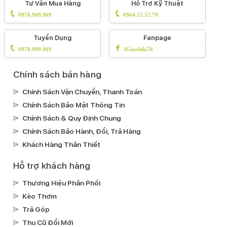
Tư Vấn Mua Hàng
Hỗ Trợ Kỹ Thuật
Tính năng đặc biệt:
0978.909.969
0964.52.52.79
Âm thanh Dolby Atmos
Phát hiện va chạm (Crash
Tuyển Dụng
Fanpage
Detection)
Màn hình luôn hiển thị AOD
Loa
0978.909.969
3Gmobile76
kép
HDR10
DCI-P3
Công nghệ hình ảnh Dolby
Vision
Công nghệ True ToneCông nghệ HLG
Chạm 2
Chính sách bán hàng
lần sáng màn hình
Apple Pay
Chính Sách Vận Chuyển, Thanh Toán
Kháng nước, bụi:
Chính Sách Bảo Mật Thông Tin
IP68
Chính Sách & Quy Định Chung
Ghi âm:
Chính Sách Bảo Hành, Đổi, Trả Hàng
Ghi âm mặc định
Khách Hàng Thân Thiết
Xem phim:
Hỗ trợ khách hàng
H.264(MPEG4-AVC)
ProRes
HEVC
Nghe nhạc:
Thương Hiệu Phân Phối
MP3
ALAC
AAC
Kèo Thơm
Trả Góp
Kết nối
Thu Cũ Đổi Mới