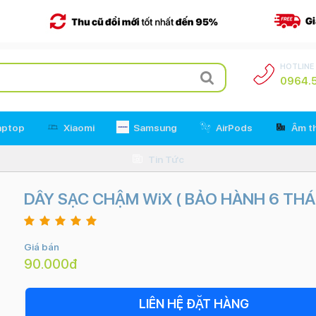
HOTLINE
0964.5
aptop
Xiaomi
Samsung
AirPods
Âm t
Tin Tức
DÂY SẠC CHẬM WiX ( BẢO HÀNH 6 THÁ
Giá bán
90.000đ
LIÊN HỆ ĐẶT HÀNG