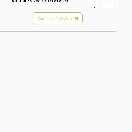
Vật liệu:
Vỏ bọc dù chống rối.
Tính năng:
Tương thích với nhiều thiết bị, ổn định
dòng điện, chống nhiễu.
Xem Thêm Nội Dung
Lưu ý: Dây sạc chậm ở đây có thể hiểu là cáp sạc có công
suất thấp hơn so với các loại cáp sạc nhanh siêu tốc,
nhưng vẫn đảm bảo an toàn và hiệu quả cho thiết bị.