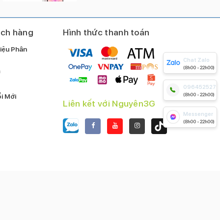
ách hàng
Hình thức thanh toán
iệu Phân
Chat Zalo
(8h00 - 22h00)
m
0964525279
(8h00 - 22h00)
i Mới
Liên kết với Nguyên3G
Messenger
(8h00 - 22h00)