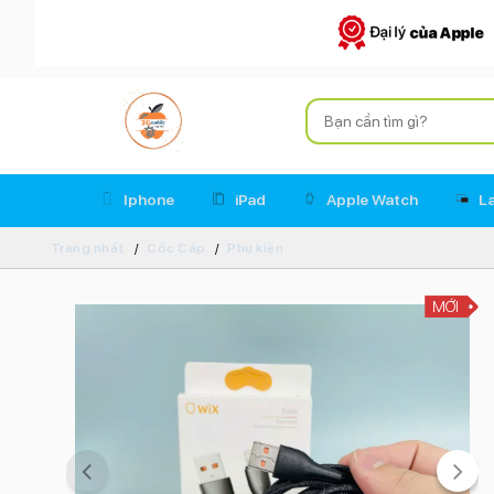
Iphone
iPad
Apple Watch
L
Trang nhất
Cốc Cáp
Phụ kiện
MỚI