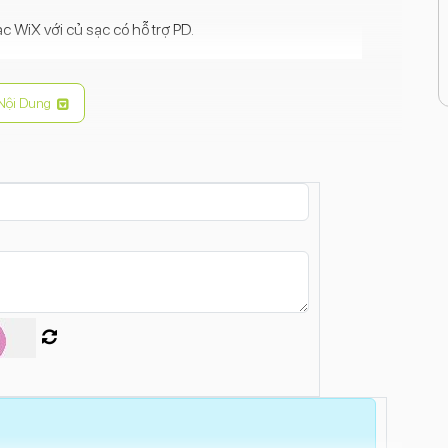
 WiX với củ sạc có hỗ trợ PD.
Nội Dung