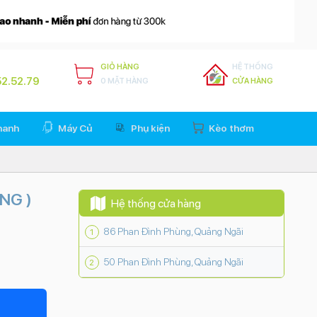
GIỎ HÀNG
HỆ THỐNG
2.52.79
0 MẶT HÀNG
CỬA HÀNG
hanh
Máy Củ
Phụ kiện
Kèo thơm
NG )
Hệ thống cửa hàng
86 Phan Đình Phùng, Quảng Ngãi
50 Phan Đình Phùng, Quảng Ngãi