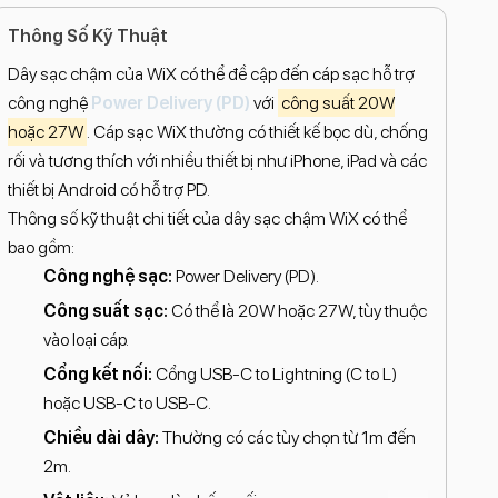
Thông Số Kỹ Thuật
Dây sạc chậm của WiX có thể đề cập đến cáp sạc hỗ trợ
công nghệ
Power Delivery (PD)
với
công suất 20W
hoặc 27W
. Cáp sạc WiX thường có thiết kế bọc dù, chống
rối và tương thích với nhiều thiết bị như iPhone, iPad và các
thiết bị Android có hỗ trợ PD.
Thông số kỹ thuật chi tiết của dây sạc chậm WiX có thể
bao gồm:
Công nghệ sạc:
Power Delivery (PD).
Công suất sạc:
Có thể là 20W hoặc 27W, tùy thuộc
vào loại cáp.
Cổng kết nối:
Cổng USB-C to Lightning (C to L)
hoặc USB-C to USB-C.
Chiều dài dây:
Thường có các tùy chọn từ 1m đến
2m.