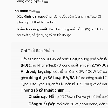
dùng cổng Type-C.
Khi chọn mua:
Xác định loại cáp:
Chọn đúng đầu cắm (Lightning, Type-C)
phù hợp với thiết bị của bạn.
Kiểm tra công suất:
Đảm bảo công suất hỗ trợ (W) phù hợp
với thiết bị để tận dụng tối đa tốc độ sạc.
Chi Tiết Sản Phẩm
Dây sạc nhanh DUKIN có nhiều loại, nhưng phổ biến là
(PD)
(cho iPhone/iPad) với công suất lên đến
27W-30W
Android/flagship)
có thể lên đến 60W-100W (với củ s
gồm
dòng điện 3A hoặc 5A/6A
, hỗ trợ công suất
từ
Type-C to Type-C), chất liệu bền bỉ (TPE, PVC) và độ dài
Thông số kỹ thuật chính:
Chuẩn sạc:
Hỗ trợ PD (Power Delivery), có thể có
Công suất (W):
Phổ biến 20W (cho iPhone) đến 2