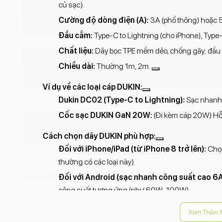
củ sạc).
Cường độ dòng điện (A):
3A (phổ thông) hoặc 5
Đầu cắm:
Type-C to Lightning (cho iPhone), Type-
Chất liệu:
Dây bọc TPE mềm dẻo, chống gãy; đầu 
Chiều dài:
Thường 1m, 2m.
Ví dụ về các loại cáp DUKIN:
Dukin DC02 (Type-C to Lightning):
Sạc nhanh P
Cốc sạc DUKIN GaN 20W:
(Đi kèm cáp 20W) Hỗ
Cách chọn dây DUKIN phù hợp:
Đối với iPhone/iPad (từ iPhone 8 trở lên):
Chọn
thường có các loại này).
Đối với Android (sạc nhanh công suất cao 6A
công suất tương ứng (như 60W-100W).
Để biết chính xác, bạn cần xem thông số trên bao bì s
Xem Thêm 