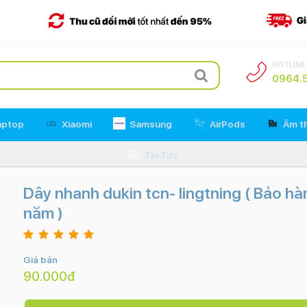
HOTLINE
0964.5
aptop
Xiaomi
Samsung
AirPods
Âm t
Tin Tức
Dây nhanh dukin tcn- lingtning ( Bảo hà
năm )
Giá bán
90.000đ