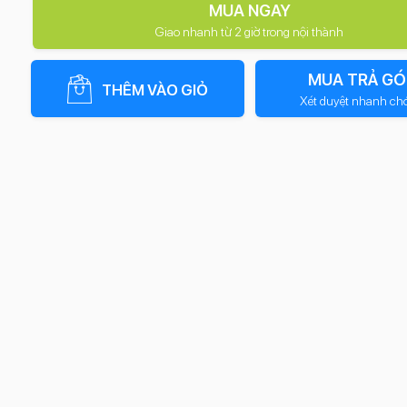
MUA NGAY
Giao nhanh từ 2 giờ trong nội thành
MUA TRẢ GÓ
THÊM VÀO GIỎ
Xét duyệt nhanh ch