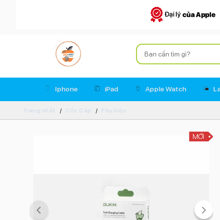
Iphone
iPad
Apple Watch
L
Trang nhất
Cốc Cáp
Phụ kiện
MỚI