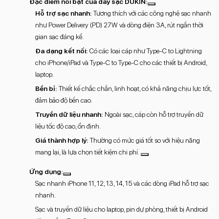
Đặc điểm nổi bật của dây sạc DUKIN:
Hỗ trợ sạc nhanh:
Tương thích với các công nghệ sạc nhanh
như Power Delivery (PD) 27W và dòng điện 3A, rút ngắn thời
gian sạc đáng kể.
Đa dạng kết nối:
Có các loại cáp như Type-C to Lightning
cho iPhone/iPad và Type-C to Type-C cho các thiết bị Android,
laptop.
Bền bỉ:
Thiết kế chắc chắn, linh hoạt, có khả năng chịu lực tốt,
đảm bảo độ bền cao.
Truyền dữ liệu nhanh:
Ngoài sạc, cáp còn hỗ trợ truyền dữ
liệu tốc độ cao, ổn định.
Giá thành hợp lý:
Thường có mức giá tốt so với hiệu năng
mang lại, là lựa chọn tiết kiệm chi phí.
Ứng dụng:
Sạc nhanh iPhone 11, 12, 13, 14, 15 và các dòng iPad hỗ trợ sạc
nhanh.
Sạc và truyền dữ liệu cho laptop, pin dự phòng, thiết bị Android