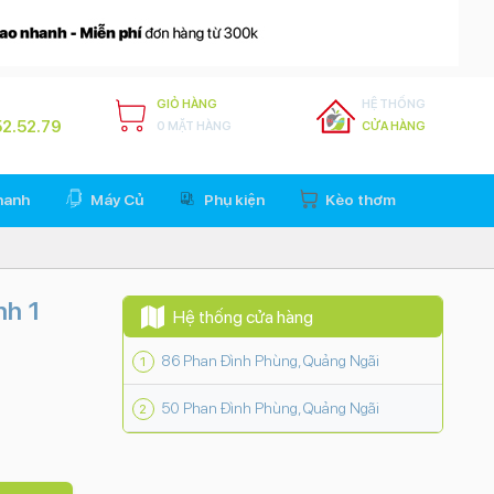
GIỎ HÀNG
HỆ THỐNG
2.52.79
0 MẶT HÀNG
CỬA HÀNG
hanh
Máy Củ
Phụ kiện
Kèo thơm
nh 1
Hệ thống cửa hàng
86 Phan Đình Phùng, Quảng Ngãi
50 Phan Đình Phùng, Quảng Ngãi