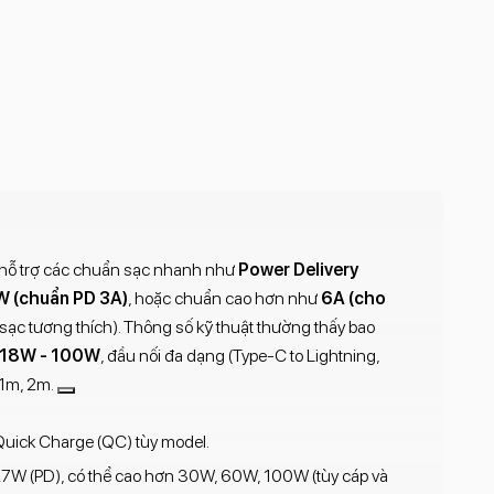
 hỗ trợ các chuẩn sạc nhanh như
Power Delivery
 (chuẩn PD 3A)
, hoặc chuẩn cao hơn như
6A (cho
ạc tương thích). Thông số kỹ thuật thường thấy bao
 18W - 100W
, đầu nối đa dạng (Type-C to Lightning,
 1m, 2m.
 Quick Charge (QC) tùy model.
7W (PD), có thể cao hơn 30W, 60W, 100W (tùy cáp và