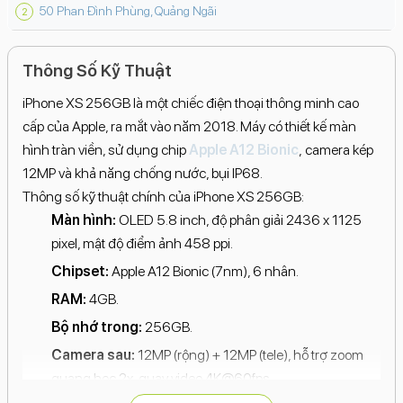
50 Phan Đình Phùng, Quảng Ngãi
Thông Số Kỹ Thuật
iPhone XS 256GB là một chiếc điện thoại thông minh cao
cấp của Apple, ra mắt vào năm 2018. Máy có thiết kế màn
hình tràn viền, sử dụng chip
Apple A12 Bionic
, camera kép
12MP và khả năng chống nước, bụi IP68.
Thông số kỹ thuật chính của iPhone XS 256GB:
Màn hình:
OLED 5.8 inch, độ phân giải 2436 x 1125
pixel, mật độ điểm ảnh 458 ppi.
Chipset:
Apple A12 Bionic (7nm), 6 nhân.
RAM:
4GB.
Bộ nhớ trong:
256GB.
Camera sau:
12MP (rộng) + 12MP (tele), hỗ trợ zoom
quang học 2x, quay video 4K@60fps.