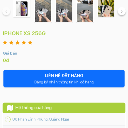
IPHONE XS 256G
Giá bán
0đ
LIÊN HỆ ĐẶT HÀNG
Đăng ký nhận thông tin khi có hàng
Hệ thống cửa hàng
86 Phan Đình Phùng, Quảng Ngãi