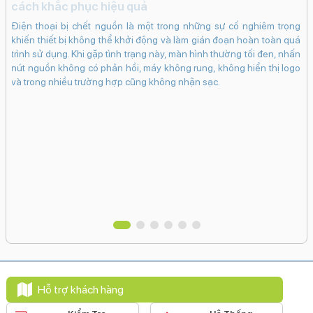
c
cách khắc phục hiệu quả
iến
iP
Điện thoại bị chết nguồn là một trong những sự cố nghiêm trọng
ạng
kh
khiến thiết bị không thể khởi động và làm gián đoạn hoàn toàn quá
ng
dụ
trình sử dụng. Khi gặp tình trạng này, màn hình thường tối đen, nhấn
khi
bấ
nút nguồn không có phản hồi, máy không rung, không hiển thị logo
in.
dụ
và trong nhiều trường hợp cũng không nhận sạc.
bám
ch
 có
cá
 sẽ
Ma
hân
tr
vào
Hỗ trợ khách hàng