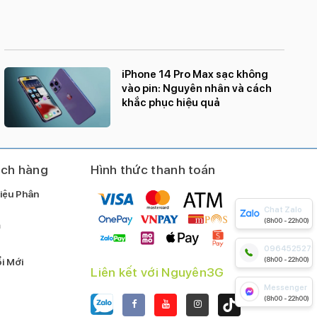
trong điều kiện thiếu sáng.
Thiết kế cao cấp:
Khung thép không gỉ và mặt kính
cường lực tạo nên vẻ ngoài sang trọng và bền bỉ.
iPhone 14 Pro Max sạc không
Khả năng chống nước, bụi:
Chuẩn IP68 giúp bảo
vào pin: Nguyên nhân và cách
vệ máy khỏi nước và bụi bẩn.
khắc phục hiệu quả
Hỗ trợ 2 SIM:
Thuận tiện cho người dùng có nhu
cầu sử dụng nhiều SIM.
ách hàng
Hình thức thanh toán
iệu Phân
Chat Zalo
(8h00 - 22h00)
m
0964525279
(8h00 - 22h00)
i Mới
Liên kết với Nguyên3G
Messenger
(8h00 - 22h00)