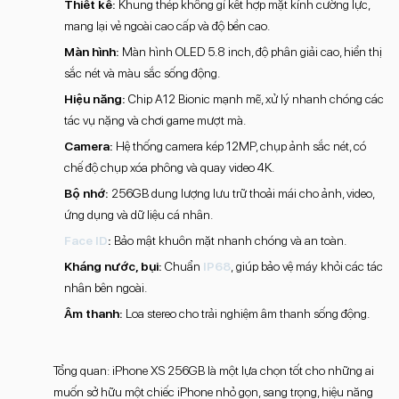
Thiết kế:
Khung thép không gỉ kết hợp mặt kính cường lực,
mang lại vẻ ngoài cao cấp và độ bền cao.
Màn hình:
Màn hình OLED 5.8 inch, độ phân giải cao, hiển thị
sắc nét và màu sắc sống động.
Hiệu năng:
Chip A12 Bionic mạnh mẽ, xử lý nhanh chóng các
tác vụ nặng và chơi game mượt mà.
Camera:
Hệ thống camera kép 12MP, chụp ảnh sắc nét, có
chế độ chụp xóa phông và quay video 4K.
Bộ nhớ:
256GB dung lượng lưu trữ thoải mái cho ảnh, video,
ứng dụng và dữ liệu cá nhân.
Face ID
:
Bảo mật khuôn mặt nhanh chóng và an toàn.
Kháng nước, bụi:
Chuẩn
IP68
, giúp bảo vệ máy khỏi các tác
nhân bên ngoài.
Âm thanh:
Loa stereo cho trải nghiệm âm thanh sống động.
Tổng quan: iPhone XS 256GB là một lựa chọn tốt cho những ai
muốn sở hữu một chiếc iPhone nhỏ gọn, sang trọng, hiệu năng