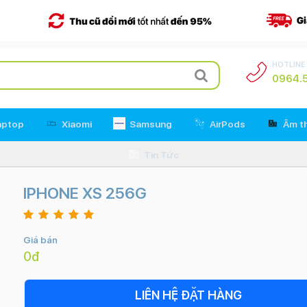
HOTLINE
0964.5
aptop
Xiaomi
Samsung
AirPods
Âm t
Tin Tức
IPHONE XS 256G
Giá bán
0đ
LIÊN HỆ ĐẶT HÀNG