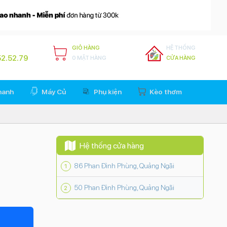
GIỎ HÀNG
HỆ THỐNG
2.52.79
0 MẶT HÀNG
CỬA HÀNG
hanh
Máy Củ
Phụ kiện
Kèo thơm
Hệ thống cửa hàng
86 Phan Đình Phùng, Quảng Ngãi
50 Phan Đình Phùng, Quảng Ngãi