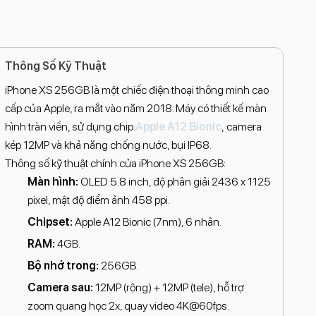
Thông Số Kỹ Thuật
iPhone XS 256GB là một chiếc điện thoại thông minh cao
cấp của Apple, ra mắt vào năm 2018. Máy có thiết kế màn
hình tràn viền, sử dụng chip
Apple A12 Bionic
, camera
kép 12MP và khả năng chống nước, bụi IP68.
Thông số kỹ thuật chính của iPhone XS 256GB:
Màn hình:
OLED 5.8 inch, độ phân giải 2436 x 1125
pixel, mật độ điểm ảnh 458 ppi.
Chipset:
Apple A12 Bionic (7nm), 6 nhân.
RAM:
4GB.
Bộ nhớ trong:
256GB.
Camera sau:
12MP (rộng) + 12MP (tele), hỗ trợ
zoom quang học 2x, quay video 4K@60fps.