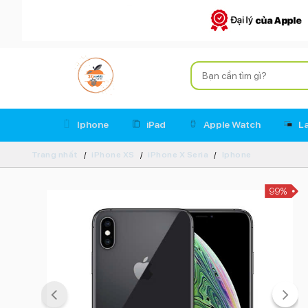
Iphone
iPad
Apple Watch
L
Trang nhất
iPhone XS
iPhone X Seria
Iphone
99%