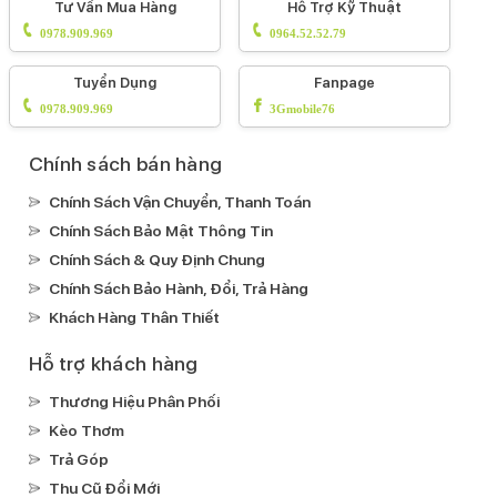
Detection)
HDR10+
HDR10
DCI-P3
Công nghệ âm
Tư Vấn Mua Hàng
Hỗ Trợ Kỹ Thuật
thanh Dolby Digital Plus
Công nghệ hình ảnh Dolby
0978.909.969
0964.52.52.79
Vision
Công nghệ True ToneCông nghệ HLGCông
Tuyển Dụng
Fanpage
nghê âm thanh Dolby Digital
Chạm 2 lần sáng màn
0978.909.969
3Gmobile76
hình
Apple Pay
Loa kép
Kháng nước, bụi:
Chính sách bán hàng
IP68
Chính Sách Vận Chuyển, Thanh Toán
Ghi âm:
Chính Sách Bảo Mật Thông Tin
Ghi âm mặc định
Chính Sách & Quy Định Chung
Xem phim:
Chính Sách Bảo Hành, Đổi, Trả Hàng
MP4
HEVC
Khách Hàng Thân Thiết
Nghe nhạc:
Hỗ trợ khách hàng
MP3
FLAC
Apple LosslessAPAC
AAC
Thương Hiệu Phân Phối
Kết nối
Kèo Thơm
Mạng di động:
Trả Góp
Hỗ trợ 5G
Thu Cũ Đổi Mới