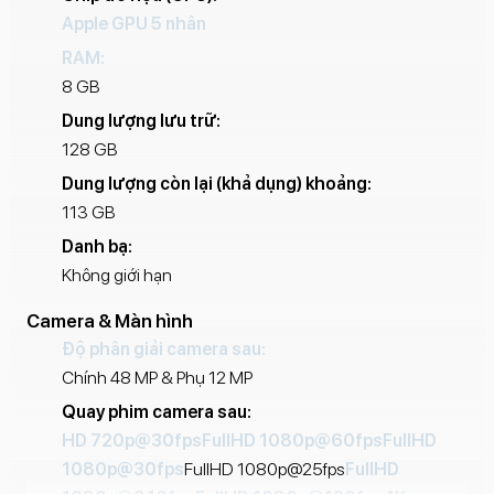
màu rộng P3, Ceramic Shield, Neural Engine 16 lõi.
Apple GPU 5 nhân
RAM:
8 GB
Dung lượng lưu trữ:
128 GB
Dung lượng còn lại (khả dụng) khoảng:
113 GB
Danh bạ:
Không giới hạn
Camera & Màn hình
Độ phân giải camera sau:
Chính 48 MP & Phụ 12 MP
Quay phim camera sau:
HD 720p@30fps
FullHD 1080p@60fps
FullHD
1080p@30fps
FullHD 1080p@25fps
FullHD