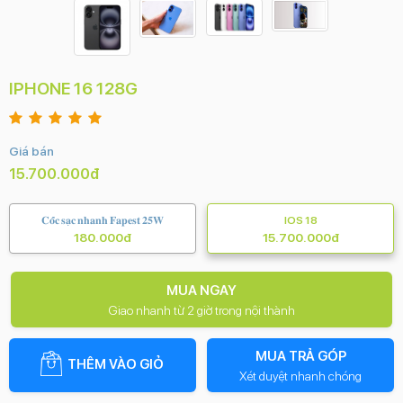
IPHONE 16 128G
Giá bán
15.700.000đ
𝐂𝐨̂́𝐜 𝐬𝐚̣𝐜 𝐧𝐡𝐚𝐧𝐡 𝐅𝐚𝐩𝐞𝐬𝐭 𝟐𝟓𝐖
IOS 18
180.000đ
15.700.000đ
MUA NGAY
Giao nhanh từ 2 giờ trong nội thành
MUA TRẢ GÓP
THÊM VÀO GIỎ
Xét duyệt nhanh chóng