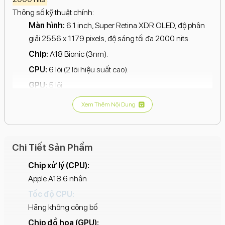
Thông số kỹ thuật chính:
Màn hình:
6.1 inch, Super Retina XDR OLED, độ phân
giải 2556 x 1179 pixels, độ sáng tối đa 2000 nits.
Chip:
A18 Bionic (3nm).
CPU:
6 lõi (2 lõi hiệu suất cao).
GPU:
5 lõi.
RAM:
8GB.
Xem Thêm Nội Dung
Bộ nhớ trong:
128GB.
Hệ điều hành:
iOS 18.
Chi Tiết Sản Phẩm
Kết nối:
5G, Wi-Fi 6, Bluetooth 5.3, NFC, USB-C.
Camera:
48MP (chính), 12MP (tele), 12MP (siêu rộng).
Chip xử lý (CPU):
Apple A18 6 nhân
Pin:
Nâng cấp, thời lượng sử dụng lên đến 22 giờ xem
video, hỗ trợ sạc nhanh 25W (qua USB-C) và sạc không
Tốc độ CPU:
dây MagSafe/Qi2.
Hãng không công bố
Các tính năng khác:
Dynamic Island, True Tone, dải
Chip đồ họa (GPU):