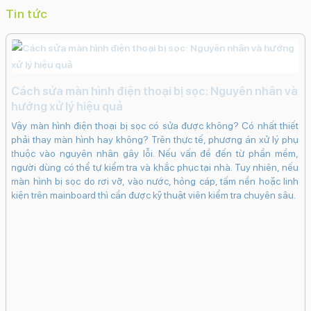
Smart HDR 5
Xóa phông
Trôi nhanh thời gian (Time
Tin tức
Lapse)
Retina Flash
Quay video Full HD
Quay video
4K
Quay chậm (Slow Motion)
Nhãn dán (AR
Stickers)
Live PhotosDeep FusionCinematicChụp ảnh
liên tục
Chụp đêm
Chống rung
Bộ lọc
Cách sửa màn hình điện thoại bị sọc: Nguyên nhân và
màuTrueDepthPhotonic Engine
hướng xử lý hiệu quả
Công nghệ màn hình:
Vậy màn hình điện thoại bị sọc có sửa được không? Có nhất thiết
phải thay màn hình hay không? Trên thực tế, phương án xử lý phụ
OLED
thuộc vào nguyên nhân gây lỗi. Nếu vấn đề đến từ phần mềm,
Độ phân giải màn hình:
người dùng có thể tự kiểm tra và khắc phục tại nhà. Tuy nhiên, nếu
Super Retina XDR (1179 x 2556 Pixels)
màn hình bị sọc do rơi vỡ, vào nước, hỏng cáp, tấm nền hoặc linh
kiện trên mainboard thì cần được kỹ thuật viên kiểm tra chuyên sâu.
Màn hình rộng:
i
6.1" - Tần số quét
60 Hz
v
Độ sáng tối đa:
iến
iP
2000 nits
ộng
ng
iện
ch
Mặt kính cảm ứng:
ên
sạ
Kính cường lực Ceramic Shield
Tuy
ho