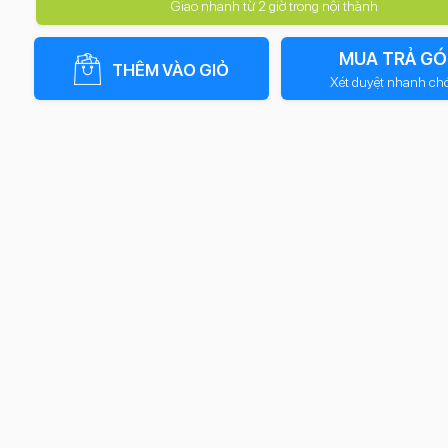
Giao nhanh từ 2 giờ trong nội thành
MUA TRẢ GÓ
THÊM VÀO GIỎ
Xét duyệt nhanh ch