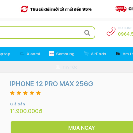
HOTLINE
0964.5
aptop
Xiaomi
Samsung
AirPods
Âm t
Tin Tức
IPHONE 12 PRO MAX 256G
Giá bán
11.900.000đ
MUA NGAY