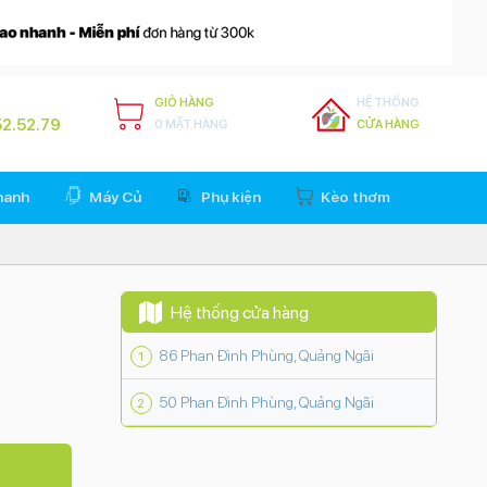
GIỎ HÀNG
HỆ THỐNG
2.52.79
0 MẶT HÀNG
CỬA HÀNG
hanh
Máy Củ
Phụ kiện
Kèo thơm
Hệ thống cửa hàng
86 Phan Đình Phùng, Quảng Ngãi
50 Phan Đình Phùng, Quảng Ngãi