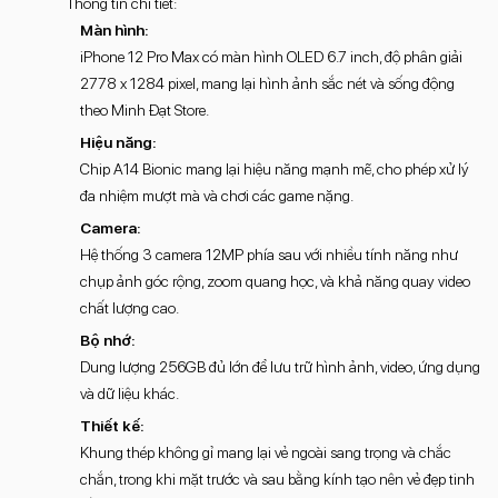
Thông tin chi tiết:
Màn hình:
iPhone 12 Pro Max có màn hình OLED 6.7 inch, độ phân giải
2778 x 1284 pixel, mang lại hình ảnh sắc nét và sống động
theo Minh Đạt Store.
Hiệu năng:
Chip A14 Bionic mang lại hiệu năng mạnh mẽ, cho phép xử lý
đa nhiệm mượt mà và chơi các game nặng.
Camera:
Hệ thống 3 camera 12MP phía sau với nhiều tính năng như
chụp ảnh góc rộng, zoom quang học, và khả năng quay video
chất lượng cao.
Bộ nhớ:
Dung lượng 256GB đủ lớn để lưu trữ hình ảnh, video, ứng dụng
và dữ liệu khác.
Thiết kế:
Khung thép không gỉ mang lại vẻ ngoài sang trọng và chắc
chắn, trong khi mặt trước và sau bằng kính tạo nên vẻ đẹp tinh