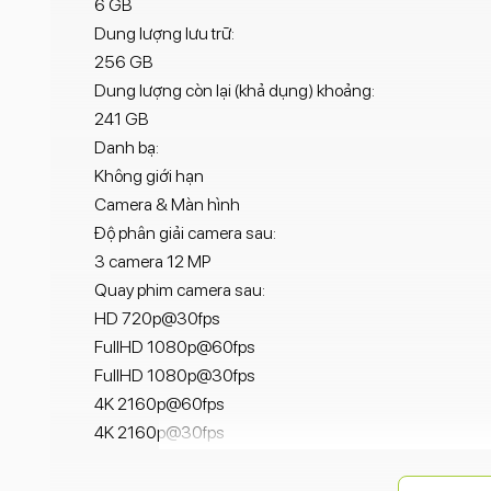
6 GB
Dung lượng lưu trữ:
256 GB
Dung lượng còn lại (khả dụng) khoảng:
241 GB
Danh bạ:
Không giới hạn
Camera & Màn hình
Độ phân giải camera sau:
3 camera 12 MP
Quay phim camera sau:
HD 720p@30fps
FullHD 1080p@60fps
FullHD 1080p@30fps
4K 2160p@60fps
4K 2160p@30fps
4K 2160p@24fps
Đèn Flash camera sau: