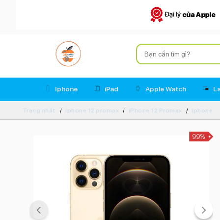
Iphone
iPad
Apple Watch
L
Trang nhất
iphone 12 promax
iPhone 12 Promax
Iphone
99%