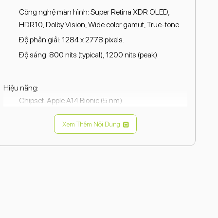
Công nghệ màn hình: Super Retina XDR OLED,
HDR10, Dolby Vision, Wide color gamut, True-tone.
Độ phân giải: 1284 x 2778 pixels.
Độ sáng: 800 nits (typical), 1200 nits (peak).
Hiệu năng:
Chipset: Apple A14 Bionic (5 nm).
CPU: 6 nhân (2 nhân 3.1 GHz & 4 nhân 1.8 GHz).
Xem Thêm Nội Dung
GPU: Apple GPU (4 nhân).
RAM: 6 GB.
Bộ nhớ:
Bộ nhớ trong: 256 GB, Không hỗ trợ thẻ nhớ ngoài.
Camera:
Camera sau: