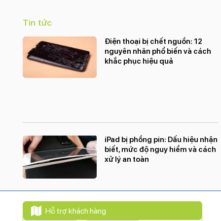
Tính năng camera trước:
Tin tức
Xóa phông
Tự động lấy nét (AF)
Điện thoại bị chết nguồn: 12
Retina Flash
nguyên nhân phổ biến và cách
Quay video HD
khắc phục hiệu quả
Quay video Full HD
Quay video 4K
Nhận diện khuôn mặt
Nhãn dán (AR Stickers)
HDR
Công nghệ màn hình:
iPad bị phồng pin: Dấu hiệu nhận
biết, mức độ nguy hiểm và cách
OLED
xử lý an toàn
Độ phân giải màn hình:
Super Retina XDR (1284 x 2778 Pixels)
Màn hình rộng:
6.7" - Tần số quét 60 Hz
Hỗ trợ khách hàng
Độ sáng tối đa: