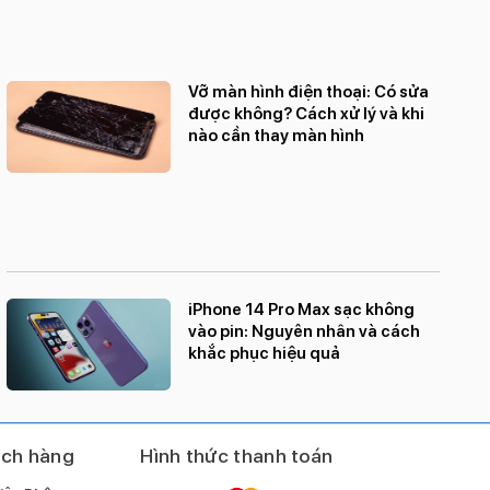
SIM: 1 Nano SIM + 1 eSIM.
Cảm biến: Face ID, gia tốc kế, con quay hồi chuyển,
cảm biến tiệm cận, la bàn, khí áp kế.
Vỡ màn hình điện thoại: Có sửa
Chống nước, chống bụi: IP68.
được không? Cách xử lý và khi
nào cần thay màn hình
iPhone 14 Pro Max sạc không
vào pin: Nguyên nhân và cách
khắc phục hiệu quả
ách hàng
Hình thức thanh toán