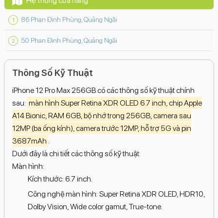
Hệ thống cửa hàng
86 Phan Đình Phùng, Quảng Ngãi
50 Phan Đình Phùng, Quảng Ngãi
Thông Số Kỹ Thuật
iPhone 12 Pro Max 256GB có các thông số kỹ thuật chính
sau:
màn hình Super Retina XDR OLED 6.7 inch, chip Apple
A14 Bionic, RAM 6GB, bộ nhớ trong 256GB, camera sau
12MP (ba ống kính), camera trước 12MP, hỗ trợ 5G và pin
3687mAh
.
Dưới đây là chi tiết các thông số kỹ thuật:
Màn hình:
Kích thước: 6.7 inch.
Công nghệ màn hình: Super Retina XDR OLED, HDR10,
Dolby Vision, Wide color gamut, True-tone.