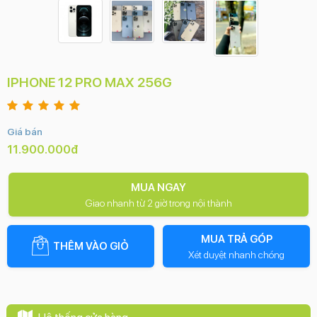
IPHONE 12 PRO MAX 256G
Giá bán
11.900.000đ
MUA NGAY
Giao nhanh từ 2 giờ trong nội thành
MUA TRẢ GÓP
THÊM VÀO GIỎ
Xét duyệt nhanh chóng