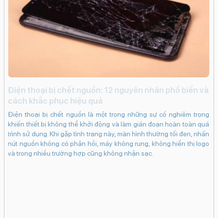
Retina Flash
Quay video HD
Quay video Full HD
Quay video 4K
Nhận diện khuôn mặt
Nhãn dán (AR Stickers)
HDR
i
Điện thoại bị chết nguồn: 12 nguyên nhân phổ biến và
c
cách khắc phục hiệu quả
Công nghệ màn hình:
OLED
iến
iP
Điện thoại bị chết nguồn là một trong những sự cố nghiêm trọng
ạng
kh
khiến thiết bị không thể khởi động và làm gián đoạn hoàn toàn quá
Độ phân giải màn hình:
ng
dụ
trình sử dụng. Khi gặp tình trạng này, màn hình thường tối đen, nhấn
Super Retina XDR (1284 x 2778 Pixels)
khi
bấ
nút nguồn không có phản hồi, máy không rung, không hiển thị logo
Màn hình rộng:
in.
dụ
và trong nhiều trường hợp cũng không nhận sạc.
bám
ch
6.7" - Tần số quét 60 Hz
 có
cá
Độ sáng tối đa:
 sẽ
Ma
1200 nits
hân
tr
Mặt kính cảm ứng:
vào
Kính cường lực Ceramic Shield