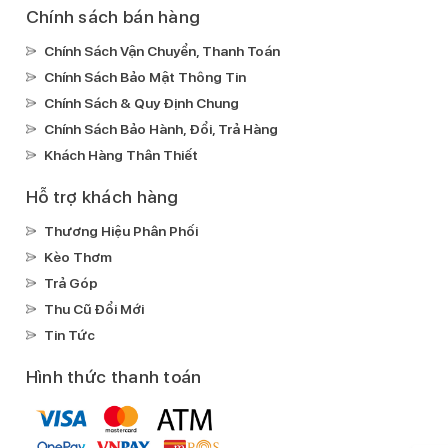
Ghi âm:
Chính sách bán hàng
Ghi âm có microphone chuyên dụng chống ồn
Chính Sách Vận Chuyển, Thanh Toán
Xem phim:
Chính Sách Bảo Mật Thông Tin
H.264(MPEG4-AVC)
Chính Sách & Quy Định Chung
Nghe nhạc:
Chính Sách Bảo Hành, Đổi, Trả Hàng
MP3
Khách Hàng Thân Thiết
Lossless
FLAC
Hỗ trợ khách hàng
AAC
Thương Hiệu Phân Phối
Kết nối
Kèo Thơm
Mạng di động:
Trả Góp
Hỗ trợ 5G
Thu Cũ Đổi Mới
SIM:
Tin Tức
1 Nano SIM & 1 eSIM
Hình thức thanh toán
Wifi:
Wi-Fi hotspot
Wi-Fi 802.11 a/b/g/n/ac/ax