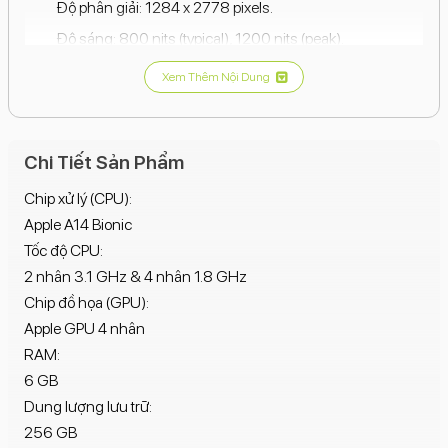
Độ phân giải: 1284 x 2778 pixels.
Độ sáng: 800 nits (typical), 1200 nits (peak).
Xem Thêm Nội Dung
Hiệu năng:
Chipset: Apple A14 Bionic (5 nm).
Chi Tiết Sản Phẩm
CPU: 6 nhân (2 nhân 3.1 GHz & 4 nhân 1.8 GHz).
GPU: Apple GPU (4 nhân).
Chip xử lý (CPU):
Apple A14 Bionic
RAM: 6 GB.
Tốc độ CPU:
2 nhân 3.1 GHz & 4 nhân 1.8 GHz
Bộ nhớ:
Chip đồ họa (GPU):
Bộ nhớ trong: 256 GB, Không hỗ trợ thẻ nhớ ngoài.
Apple GPU 4 nhân
Camera:
RAM:
Camera sau:
6 GB
12 MP, f/1.6, 26mm (wide), 1.4µm, dual pixel PDAF,
Dung lượng lưu trữ:
OIS.
256 GB