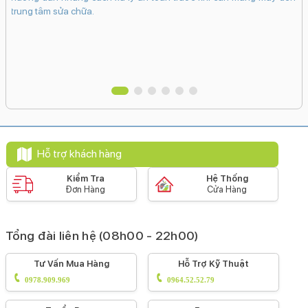
không dây MagSafeSạc không dây
trung tâm sửa chữa.
Tiện ích
Bảo mật nâng cao:
Mở khoá khuôn mặt Face ID
Tính năng đặc biệt:
Âm thanh Dolby AtmosPhát hiện va chạm (Crash
Detection)
Kháng nước, bụi:
Hỗ trợ khách hàng
IP68
Kiểm Tra
Hệ Thống
Đơn Hàng
Cửa Hàng
Ghi âm:
Ghi âm mặc định
Xem phim:
Tổng đài liên hệ (08h00 - 22h00)
H.264(MPEG4-AVC)ProResHEVC
Tư Vấn Mua Hàng
Hỗ Trợ Kỹ Thuật
Nghe nhạc:
0978.909.969
0964.52.52.79
MP3FLACAAC