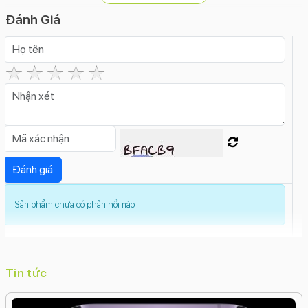
(Panorama)Smart HDR 5Siêu độ phân giảiQuay
Đánh Giá
Siêu chậm (Super Slow Motion)Quay chậm (Slow
Motion)Live PhotosGóc siêu rộng (Ultrawide)Góc
rộng (Wide)Dolby Vision HDRDeep
FusionCinematicChống rung quang học (OIS)Chế
độ hành động (Action Mode)Bộ lọc màuBan đêm
(Night Mode)
Độ phân giải camera trước: 12 MP
Tính năng camera trước:
Smart HDR 5
Xóa phôngTrôi nhanh thời gian
(Time Lapse)Quay video HDQuay video Full
Sản phẩm chưa có phản hồi nào
HDQuay video 4KQuay chậm (Slow Motion)Nhãn
dán (AR Stickers)Live PhotosCinematicChụp
đêmBộ lọc màu
Công nghệ màn hình:
Tin tức
OLED