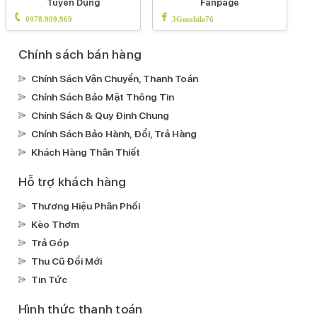
Tuyển Dụng
Fanpage
Kết nối
0978.909.969
3Gmobile76
Thiết kế & Chất liệu
Thiết kế:
Chính sách bán hàng
Nguyên khối
Chính Sách Vận Chuyển, Thanh Toán
Chất liệu:
Chính Sách Bảo Mật Thông Tin
Khung nhôm & Mặt lưng kính cường lực
Chính Sách & Quy Định Chung
Kích thước, khối lượng:
Chính Sách Bảo Hành, Đổi, Trả Hàng
Dài 160.9 mm - Ngang 77.8 mm - Dày 7.8 mm -
Khách Hàng Thân Thiết
Nặng 201 g
Hỗ trợ khách hàng
Thời điểm ra mắt:
09/2023
Thương Hiệu Phân Phối
Kèo Thơm
Hãng:
Trả Góp
iPhone (Apple)
Thu Cũ Đổi Mới
Tin Tức
Hình thức thanh toán