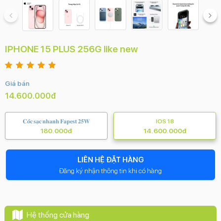
IPHONE 15 PLUS 256G like new
Giá bán
14.600.000đ
𝐂𝐨̂́𝐜 𝐬𝐚̣𝐜 𝐧𝐡𝐚𝐧𝐡 𝐅𝐚𝐩𝐞𝐬𝐭 𝟐𝟓𝐖
IOS 18
180.000đ
14.600.000đ
LIÊN HỆ ĐẶT HÀNG
Đăng ký nhận thông tin khi có hàng
Hệ thống cửa hàng