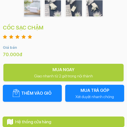
CỐC SẠC CHẬM
Giá bán
70.000đ
MUA NGAY
Giao nhanh từ 2 giờ trong nội thành
MUA TRẢ GÓP
THÊM VÀO GIỎ
Xét duyệt nhanh chóng
Hệ thống cửa hàng