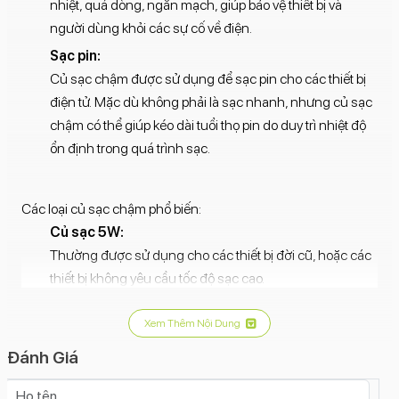
nhiệt, quá dòng, ngắn mạch, giúp bảo vệ thiết bị và
người dùng khỏi các sự cố về điện.
Sạc pin:
Củ sạc chậm được sử dụng để sạc pin cho các thiết bị
điện tử. Mặc dù không phải là sạc nhanh, nhưng củ sạc
chậm có thể giúp kéo dài tuổi thọ pin do duy trì nhiệt độ
ổn định trong quá trình sạc.
Các loại củ sạc chậm phổ biến:
Củ sạc 5W:
Thường được sử dụng cho các thiết bị đời cũ, hoặc các
thiết bị không yêu cầu tốc độ sạc cao.
Củ sạc 10W, 12W:
Xem Thêm Nội Dung
Sạc nhanh hơn so với củ sạc 5W, phù hợp với nhiều loại
điện thoại và máy tính bảng phổ biến.
Đánh Giá
Củ sạc 15W, 18W trở lên: