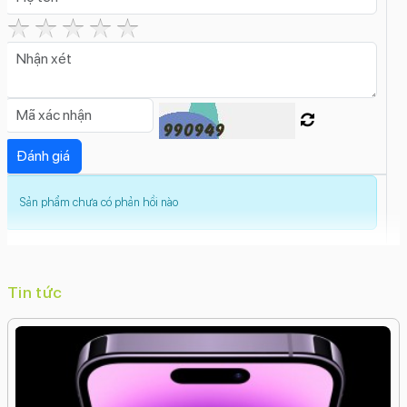
Củ sạc này hỗ trợ sạc nhanh, giúp rút ngắn thời gian
sạc cho các thiết bị có hỗ trợ sạc nhanh.
Khi chọn mua củ sạc chậm, bạn cần lưu ý:
Công suất:
Chọn củ sạc có công suất phù hợp với thiết bị của bạn,
nếu thiết bị có hỗ trợ sạc nhanh, bạn nên chọn củ sạc
nhanh để tiết kiệm thời gian sạc.
Sản phẩm chưa có phản hồi nào
Thương hiệu:
Chọn củ sạc từ các thương hiệu uy tín, có chính sách
bảo hành tốt để đảm bảo chất lượng và an toàn khi sử
dụng.
Tin tức
Cổng kết nối:
Đảm bảo củ sạc có cổng kết nối phù hợp với thiết bị của
bạn (USB-A, USB-C, v.v.).
Giá cả: