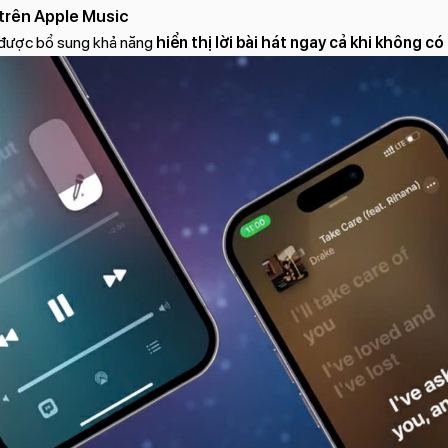
e trên Apple Music
 được bổ sung khả năng
hiển thị lời bài hát ngay cả khi không có