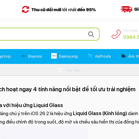
HOTLINE
0964.5
aptop
Xiaomi
Samsung
AirPods
Âm t
Tin Tức
h hoạt ngay 4 tính năng nổi bật để tối ưu trải nghiệm
a với hiệu ứng Liquid Glass
ng chú ý trên iOS 26.2 là hiệu ứng
Liquid Glass (Kính lỏng)
dành 
g điều chỉnh độ trong suốt, độ mờ và chiều sâu hiển thị của đồng h