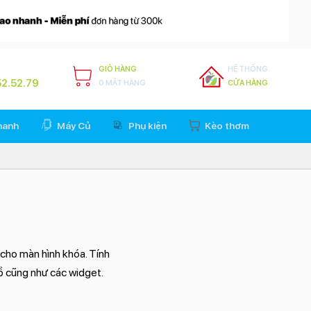
GIỎ HÀNG
HỆ THỐNG
2.52.79
0 MẶT HÀNG
CỬA HÀNG
hanh
Máy Củ
Phụ kiện
Kèo thơm
cho màn hình khóa. Tính
ồ cũng như các widget.