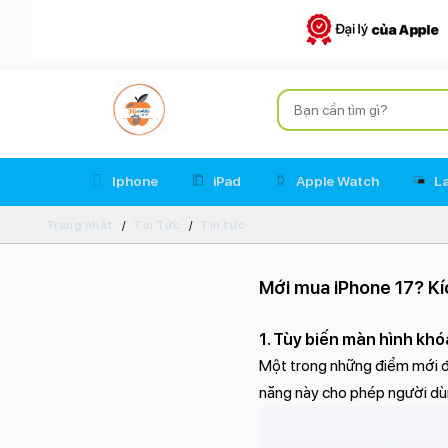
Iphone
iPad
Apple Watch
L
Trang nhất
Tin Tức
Tin tức
Mới mua iPhone 17? Kíc
1. Tùy biến màn hình khó
Một trong những điểm mới đá
năng này cho phép người dùn