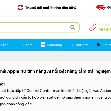
HOTLINE
0964.5
aptop
Xiaomi
Samsung
AirPods
Âm t
Tin Tức
hái Apple: 10 tính năng AI nổi bật nâng tầm trải nghiệ
nơi
ạt trực tiếp từ Control Center, màn hình khóa hoặc gán vào Actio
ười dùng chỉ cần tổ hợp phím tắt để mở giao diện nhập lệnh dạng 
ián đoạn công việc.