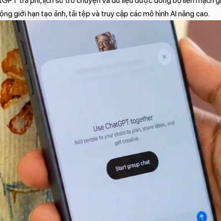
GPT trả phí, lịch sử trò chuyện và dữ liệu được đồng bộ liền mạch gi
g giới hạn tạo ảnh, tải tệp và truy cập các mô hình AI nâng cao.