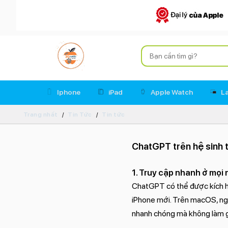
Iphone
iPad
Apple Watch
L
Trang nhất
Tin Tức
Tin tức
ChatGPT trên hệ sinh t
1. Truy cập nhanh ở mọi 
ChatGPT có thể được kích ho
iPhone mới. Trên macOS, ng
nhanh chóng mà không làm g