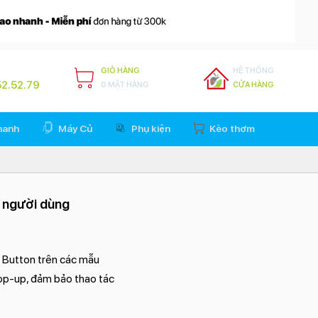
GIỎ HÀNG
HỆ THỐNG
2.52.79
0 MẶT HÀNG
CỬA HÀNG
hanh
Máy Củ
Phụ kiện
Kèo thơm
m người dùng
n Button trên các mẫu
pop-up, đảm bảo thao tác