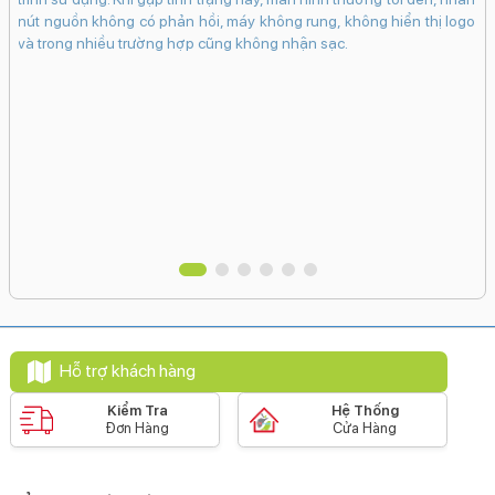
khi
bấ
nút nguồn không có phản hồi, máy không rung, không hiển thị logo
in.
dụ
và trong nhiều trường hợp cũng không nhận sạc.
bám
ch
 có
cá
 sẽ
Ma
hân
tr
vào
Hỗ trợ khách hàng
Kiểm Tra
Hệ Thống
Đơn Hàng
Cửa Hàng