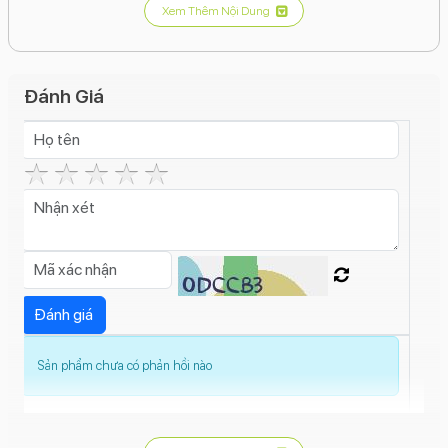
Xem Thêm Nội Dung
Camera sau:
Chính 200MP (f/1.7) + Góc siêu rộng
50MP + Tele 50MP/10MP (hỗ trợ zoom quang học chất
lượng cao).
Đánh Giá
Camera trước:
12MP.
Pin & Sạc:
5000mAh, sạc siêu nhanh 45W.
Hệ điều hành:
Android 15, giao diện One UI mới nhất
tích hợp Galaxy AI.
Thiết kế:
Khung Titan, 4 màu sắc thời thượng.
Sản phẩm chưa có phản hồi nào