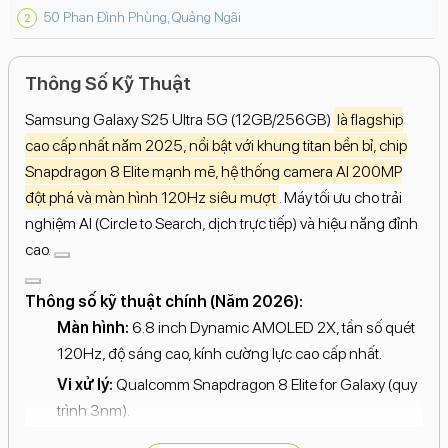
50 Phan Đình Phùng, Quảng Ngãi
Thông Số Kỹ Thuật
Samsung Galaxy S25 Ultra 5G (12GB/256GB)
là flagship
cao cấp nhất năm 2025, nổi bật với khung titan bền bỉ, chip
Snapdragon 8 Elite mạnh mẽ, hệ thống camera AI 200MP
đột phá và màn hình 120Hz siêu mượt
. Máy tối ưu cho trải
nghiệm AI (Circle to Search, dịch trực tiếp) và hiệu năng đỉnh
cao.
Thông số kỹ thuật chính (Năm 2026):
Màn hình:
6.8 inch Dynamic AMOLED 2X, tần số quét
120Hz, độ sáng cao, kính cường lực cao cấp nhất.
Vi xử lý:
Qualcomm Snapdragon 8 Elite for Galaxy (quy
trình 3nm).
RAM/Lưu trữ:
12GB RAM | 256GB ROM (UFS 4.0).