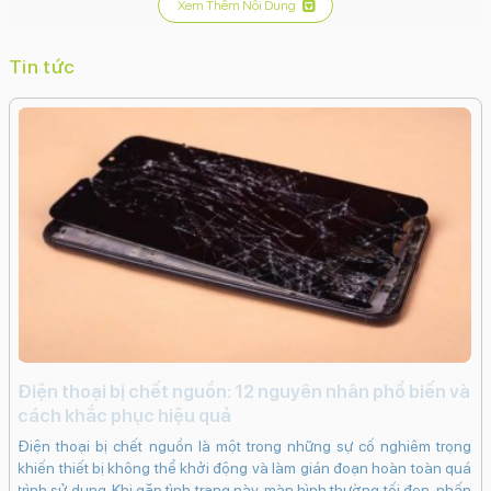
Xem Thêm Nội Dung
Tin tức
i
Điện thoại bị chết nguồn: 12 nguyên nhân phổ biến và
c
cách khắc phục hiệu quả
iến
iP
Điện thoại bị chết nguồn là một trong những sự cố nghiêm trọng
ạng
kh
khiến thiết bị không thể khởi động và làm gián đoạn hoàn toàn quá
ng
dụ
trình sử dụng. Khi gặp tình trạng này, màn hình thường tối đen, nhấn