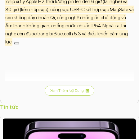
chip xử lý Apple H2, thời lượng pin lên đến 6 giờ (tai nghe) và
30 giờ (kèm hộp sạc), cổng sạc USB-C kết hợp sạc MagSafe và
sạc không dây chuẩn Qi, công nghệ chống ồn chủ động và
Âm thanh không gian, chống nước chuẩn IP54. Ngoài ra, tai
nghe còn được trang bị Bluetooth 5.3 và điều khiển cảm ứng
lực
.
Xem Thêm Nội Dung
Tin tức
Âm thanh và chip
Chip xử lý:
Apple H2 và chip Apple U1 (trong hộp sạc).
Công nghệ âm thanh:
Chống ồn chủ động (Active