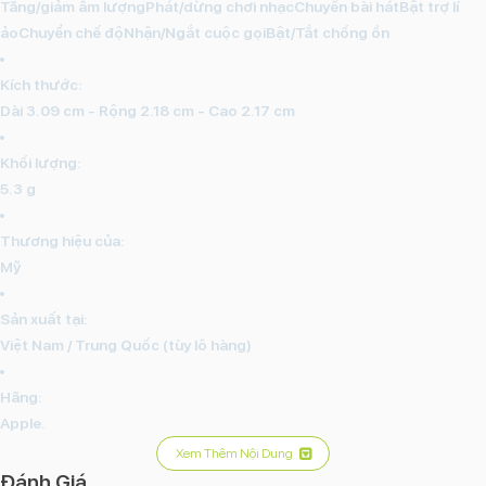
Tăng/giảm âm lượngPhát/dừng chơi nhạcChuyển bài hátBật trợ lí
ảoChuyển chế độNhận/Ngắt cuộc gọiBật/Tắt chống ồn
Kích thước:
Dài 3.09 cm - Rộng 2.18 cm - Cao 2.17 cm
Khối lượng:
5.3 g
Thương hiệu của:
Mỹ
Sản xuất tại:
Việt Nam / Trung Quốc (tùy lô hàng)
Hãng:
Apple.
Xem Thêm Nội Dung
Đánh Giá