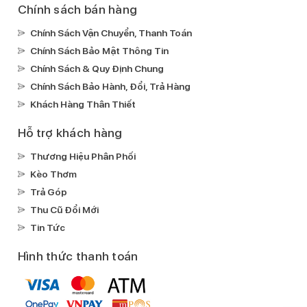
Chính sách bán hàng
Điều khiển
Chính Sách Vận Chuyển, Thanh Toán
Thao tác cảm ứng:
Chạm để điều khiển phát/tạm dừng
Chính Sách Bảo Mật Thông Tin
nhạc, trả lời cuộc gọi; vuốt để điều chỉnh âm lượng; ấn và
Chính Sách & Quy Định Chung
giữ để chuyển đổi chế độ.
Chính Sách Bảo Hành, Đổi, Trả Hàng
Khách Hàng Thân Thiết
Hỗ trợ khách hàng
Thương Hiệu Phân Phối
Kèo Thơm
Tiện ích khác
Trả Góp
Chống nước và bụi:
Chuẩn IP54 (cho cả tai nghe và hộp
Thu Cũ Đổi Mới
sạc).
Tin Tức
Trợ lý ảo:
Siri.
Tương thích:
Android, iOS, macOS, Windows.
Hình thức thanh toán
Mic thoại:
Có mic thoại.
Kích thước (tai nghe):
Dài