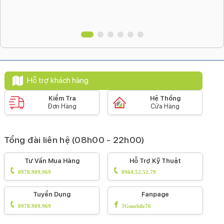
Sạc nhanh:
Sạc 5 phút cho khoảng 1 giờ sử dụng.
Hỗ trợ khách hàng
Kiểm Tra
Hệ Thống
Đơn Hàng
Cửa Hàng
Kết nối
Tổng đài liên hệ (08h00 - 22h00)
Công nghệ kết nối:
Bluetooth 5.3.
Kết nối đa điểm:
Hỗ trợ kết nối cùng lúc 2 thiết bị.
Tư Vấn Mua Hàng
Hỗ Trợ Kỹ Thuật
0978.909.969
0964.52.52.79
Tuyển Dụng
Fanpage
0978.909.969
3Gmobile76