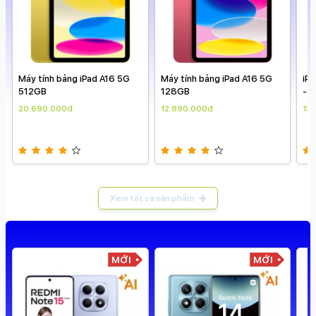
Máy tính bảng iPad A16 5G
iPad mini 7 2024 Wifi 256GB
i
128GB
- Chính hãng VN ( giá theo
1
ngày )
t
12.890.000đ
13.590.000đ
1
Xem tất cả sản phẩm
I
MỚI
MỚI