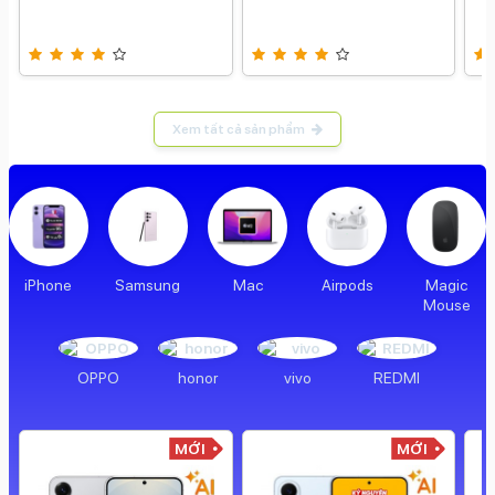
Xem tất cả sản phẩm
iPhone
Samsung
Mac
Airpods
Magic
Mouse
OPPO
honor
vivo
REDMI
MỚI
MỚI