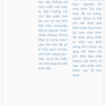
trội. Tuy nhiên, trong
dụng. Khi gặp tình
một lần rơi rớt hoặc
quá trình sử dụng,
trạng này, màn hình
va đập mạnh cũng
nhiều người dùng
thường tối đen,
có thể khiến mặt
vẫn gặp phải tình
nhấn nút nguồn
kính nứt, màn hình
trạng thiết bị nóng
không có phản hồi,
xuất hiện sọc, chảy
lên bất thường, đặc
máy không rung,
mực hoặc mất hoàn
biệt khi chơi game,
không hiển thị logo
toàn khả năng hiển
sạc pin, quay video
và trong nhiều
thị và cảm ứng.Tuy
hoặc sử dụng nhiều
trường hợp cũng
nhiên, không phải
ứng dụng cùng lúc.
không nhận sạc.
mọi trường hợp vỡ
Nếu hiện tượng này
màn hình đều phải
kéo dài, không chỉ
thay nguyên bộ
hiệu suất của máy
màn hình. Tùy vào
bị ảnh hưởng mà
mức độ hư hỏng,
còn làm giảm tuổi
người dùng có thể
thọ pin và các linh
chỉ cần thay mặt
kiện bên trong.Vậy
kính hoặc thay toàn
đâu là nguyên nhân
bộ cụm màn hình
khiến iPhone 16 Pro
để khôi phục thiết
Max bị nóng máy?
bị. Việc xác định
Làm thế nào để xử
đúng tình trạng sẽ
lý hiệu quả và hạn
giúp tiết kiệm chi
chế tình trạng này?