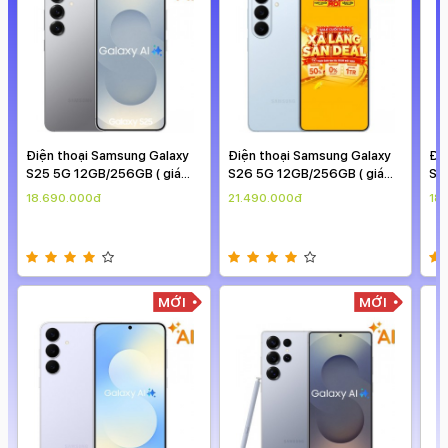
thoại Samsung Galaxy
Điện thoại Samsung Galaxy
Điện thoại S
G 12GB/256GB ( giá
S26 5G 12GB/256GB ( giá
S25 5G 12GB/
gày )
theo ngày )
theo ngày )
0.000đ
21.490.000đ
18.690.000đ
MỚI
MỚI