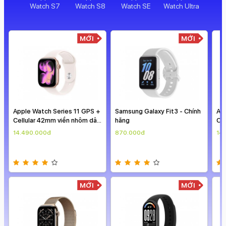
Apple
Apple
Apple
Apple
Watch S7
Watch S8
Watch SE
Watch Ultra
MỚI
MỚI
Apple Watch Series 11 GPS +
Samsung Galaxy Fit3 - Chính
Ap
Cellular 42mm viền nhôm dây
hãng
Ce
thể thao
th
14.490.000đ
870.000đ
14