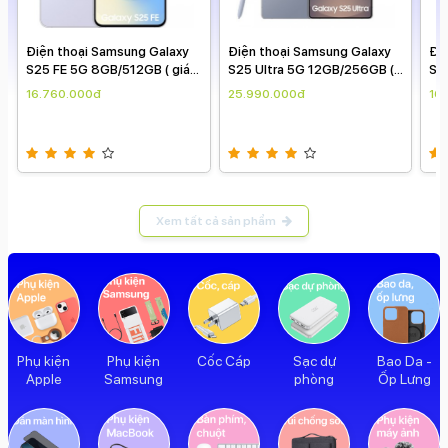
thoại Samsung Galaxy
Điện thoại Samsung Galaxy
Điện thoại S
E 5G 8GB/512GB ( giá
S25 Ultra 5G 12GB/256GB (
S25 FE 5G 8G
gày )
giá theo ngày )
theo ngày )
0.000đ
25.990.000đ
16.760.000đ
Xem tất cả sản phẩm
Cốc Cáp
Sạc dự
Bao Da -
Phụ kiện
Phụ kiện
phòng
Ốp Lưng
Apple
Samsung