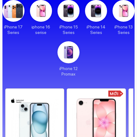
iPhone 17
iphone 16
iPhone 15
iPhone 14
iPhone 13
Series
serise
Series
Series
Series
iPhone 12
Promax
MỚI
99%