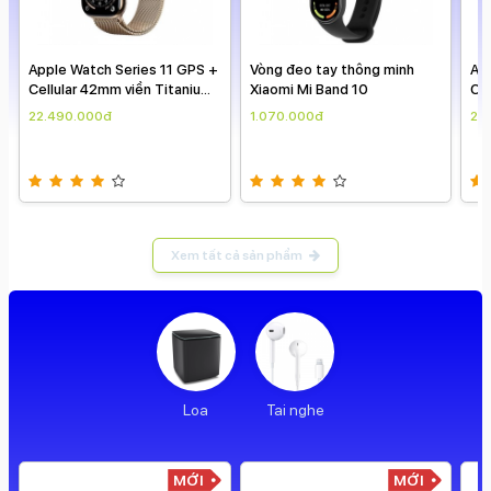
MỚI
MỚI
Apple Watch Series 11 GPS +
Vòng đeo tay thông minh
Ap
Cellular 42mm viền Titanium
Xiaomi Mi Band 10
Cel
dây Milan
dây
22.490.000đ
1.070.000đ
22
Xem tất cả sản phẩm