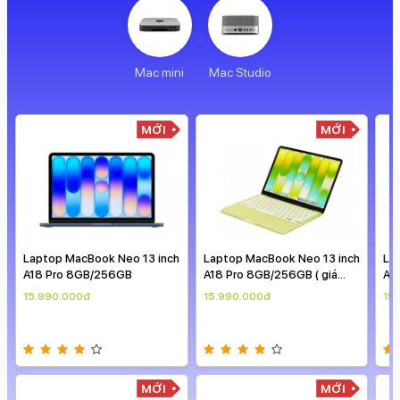
Mac mini
Mac Studio
MỚI
MỚI
Laptop MacBook Neo 13 inch
Laptop MacBook Neo 13 inch
La
A18 Pro 8GB/256GB
A18 Pro 8GB/256GB ( giá
A1
theo ngày )
15.990.000đ
15.990.000đ
15
MỚI
MỚI