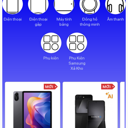
Điện thoại
Điện thoại
Máy tính
Đồng hồ
Âm thanh
gập
bảng
thông minh
Phụ kiện
Phụ Kiện
Samsung
Xả Kho
MỚI
MỚI
MỚI