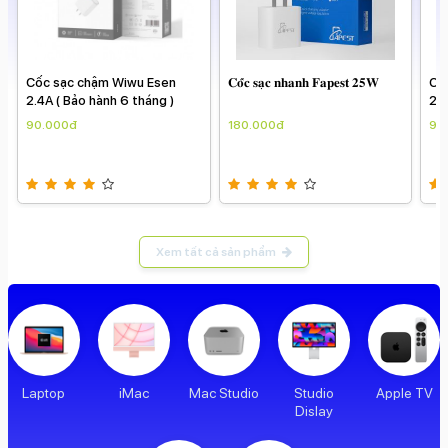
ạc chậm Wiwu Esen
𝐂𝐨̂́𝐜 𝐬𝐚̣𝐜 𝐧𝐡𝐚𝐧𝐡 𝐅𝐚𝐩𝐞𝐬𝐭 𝟐𝟓𝐖
Cốc sạc chậm
 Bảo hành 6 tháng )
2.4A ( Bảo hà
0đ
180.000đ
90.000đ
Xem tất cả sản phẩm
Laptop
iMac
Mac Studio
Studio
Apple TV
Dislay