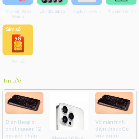
Balo - Túi chống
Phụ kiện chụp
Camera
Ổ cứng
shock
ảnh
Phụ Kiện Apple
Dây đeo airtag
Phụ kiện tiện ích
Apple Care Plus
Watch
Sim số