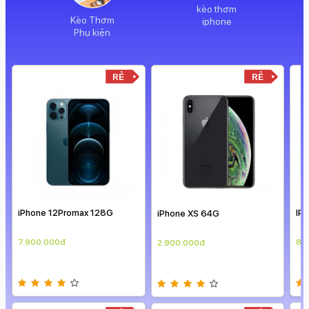
kèo thơm
Kèo Thơm
iphone
Phụ kiện
RẺ
RẺ
RẺ
G
IPHONE 12 PRO MAX 128G
iPhone XS 64G
8.900.000đ
2.900.000đ