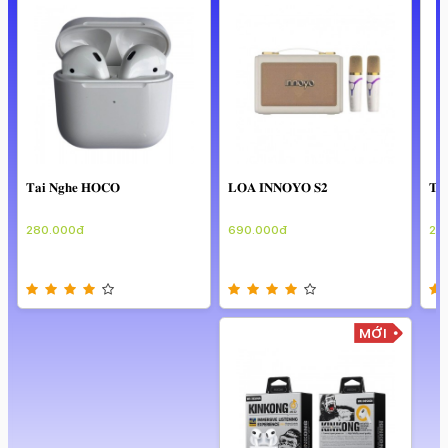
Loa
Tai nghe
MỚI
MỚI
𝐓𝐚𝐢 𝐍𝐠𝐡𝐞 𝐇𝐎𝐂𝐎
𝐋𝐎𝐀 𝐈𝐍𝐍𝐎𝐘𝐎 𝐒𝟐
𝐓𝐚
280.000đ
690.000đ
28