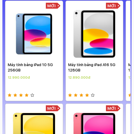
MỚI
MỚI
Máy tính bảng iPad A16 5G
Máy tính bảng iPad A16 5G
i
128GB
128GB
1
t
12.890.000đ
12.890.000đ
1
MỚI
MỚI