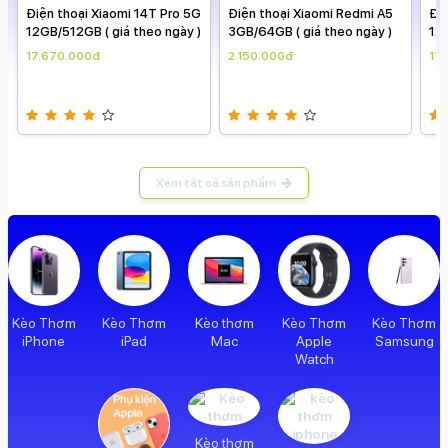
o 5G
Điện thoại Xiaomi Redmi A5
Điện thoại Xiaomi 14T Pro 5G
ày )
3GB/64GB ( giá theo ngày )
12GB/512GB ( giá theo ngày )
2.150.000đ
17.670.000đ
Xem tất cả sản phẩm
Kèo Thơm
Kèo Thơm
Kèo thơm
Kèo Thơm
Kèo Thơm
iPhone
iPad
Mac
Apple
Samsung
Watch
Kèo thơm