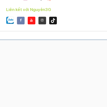
Trả Góp
Thu Cũ Đổi Mới
Tin Tức
Hình thức thanh toán
Liên kết với Nguyên3G