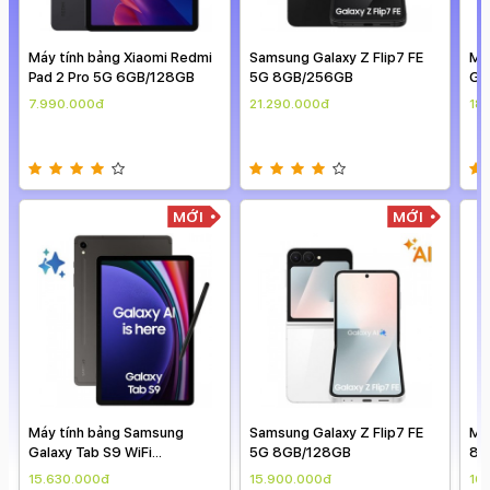
i Redmi
Samsung Galaxy Z Flip7 FE
Máy tính bảng Samsung
128GB
5G 8GB/256GB
Galaxy Tab S9 WiFi
12GB/256GB
21.290.000đ
18.600.000đ
MỚI
MỚI
MỚI
ung
Samsung Galaxy Z Flip7 FE
Máy tính bảng OPPO Pad 3
5G 8GB/128GB
8GB/256GB
15.900.000đ
10.980.000đ