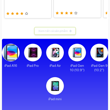
Xem tất cả sản phẩm
iPad A16
iPad Pro
iPad Air
iPad Gen
iPad Gen 9
10 (10.9")
(10.2")
iPad mini