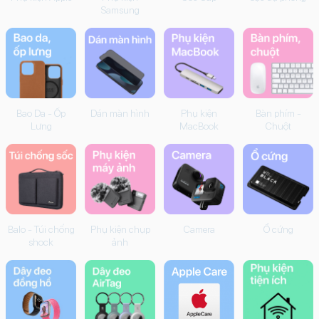
Xem tất cả sản phẩm
Danh mục phụ kiện
Cốc Cáp
Sạc dự phòng
Phụ kiện Apple
Phụ kiện
Samsung
Bao Da - Ốp
Dán màn hình
Phụ kiện
Bàn phím -
Lưng
MacBook
Chuột