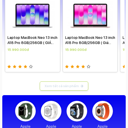
Laptop MacBook Neo 13 inch
Laptop MacBook Neo 13 inch
La
A18 Pro 8GB/256GB ( GIÁ
A18 Pro 8GB/256GB ( Giá
A1
THEO NGÀY )
theo ngày )
TH
15.990.000đ
15.990.000đ
15
Xem tất cả sản phẩm