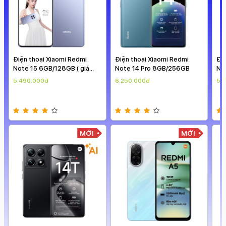
Điện thoại Xiaomi Redmi
Điện thoại Xiaomi Redmi
Note 14 Pro 8GB/256GB
Note 15 6GB/128GB ( giá
theo ngày )
6.250.000đ
5.490.000đ
I
MỚI
MỚI