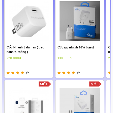
hanh Salaman ( bảo
𝐂𝐨̂́𝐜 𝐬𝐚̣𝐜 𝐧𝐡𝐚𝐧𝐡 𝟐𝟎𝐖 𝐅𝐚𝐞𝐬𝐭
Cốc Nhanh Sa
 tháng )
hành 6 tháng 
00đ
180.000đ
220.000đ
MỚI
MỚI