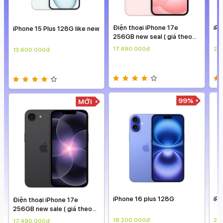
Điện thoại iPhone 17e
iPhone 16 Promax 256G
iP
256GB new seal ( giá theo
giá
ngày )
17.490.000đ
24.900.000đ
26
99%
99%
iPhone 16 plus 128G
iPhone 16 Promax 256G
iPh
giá
18.200.000đ
24.900.000đ
13