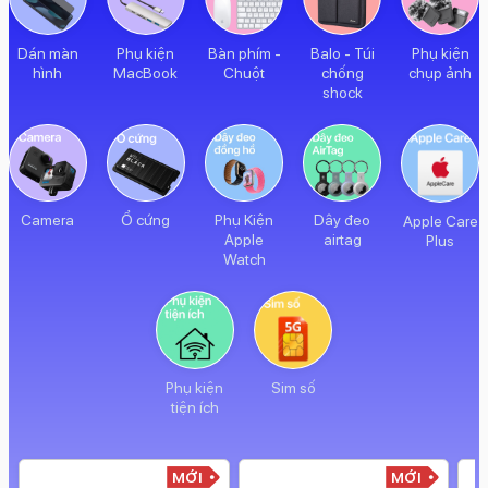
Dán màn
Phụ kiện
Bàn phím -
Balo - Túi
Phụ kiện
hình
MacBook
Chuột
chống
chụp ảnh
shock
Camera
Ổ cứng
Phụ Kiện
Dây đeo
Apple Care
Apple
airtag
Plus
Watch
Phụ kiện
Sim số
tiện ích
MỚI
MỚI