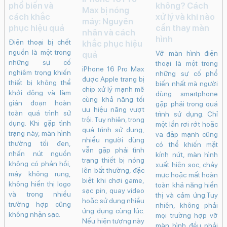
Tin tức
Điện thoại bị
Vỡ màn hình
chết nguồn: 12
điện thoại: Có
nguyên nhân
sửa được
iPhone 16 Pro
phổ biến và
không? Cách
Max bị nóng
cách khắc
xử lý và khi nào
máy: Nguyên
phục hiệu quả
cần thay màn
nhân và cách
hình
Điện thoại bị chết
khắc phục hiệu
nguồn là một trong
Vỡ màn hình điện
quả
những sự cố
thoại là một trong
iPhone 16 Pro Max
nghiêm trọng khiến
những sự cố phổ
được Apple trang bị
thiết bị không thể
biến nhất mà người
chip xử lý mạnh mẽ
khởi động và làm
dùng smartphone
cùng khả năng tối
gián đoạn hoàn
gặp phải trong quá
ưu hiệu năng vượt
toàn quá trình sử
trình sử dụng. Chỉ