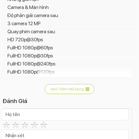
Camera & Màn hình
Độ phân giải camera sau:
3 camera 12 MP
Quay phim camera sau:
HD 720p@30fps
FullHD 1080p@60fps
FullHD 1080p@30fps
FullHD 1080p@240fps
FullHD 1080p@120fps
4K 2160p@60fps
4K 2160p@30fps
Xem Thêm Nội Dung
4K 2160p@24fps
Đánh Giá
Đèn Flash camera sau:
Có
Tính năng camera sau:
Ảnh Raw
Zoom quang học