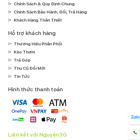
Chính Sách & Quy Định Chung
Kháng nước, bụi:
Chính Sách Bảo Hành, Đổi, Trả Hàng
IP68
Khách Hàng Thân Thiết
Ghi âm:
Ghi âm có microphone chuyên dụng chống ồn
Hỗ trợ khách hàng
Xem phim:
Thương Hiệu Phân Phối
H.264(MPEG4-AVC)
Kèo Thơm
Nghe nhạc:
Trả Góp
MP3
Thu Cũ Đổi Mới
FLAC
Tin Tức
AAC
Hình thức thanh toán
Kết nối
Mạng di động:
Hỗ trợ 5G
SIM:
1 Nano SIM & 1 eSIM
Wifi:
Liên kết với Nguyên3G
Wi-Fi MIMO