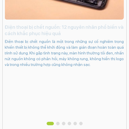
Độ phân giải camera trước:
12 MP
Tính năng camera trước:
Xóa phông
i
Điện thoại bị chết nguồn: 12 nguyên nhân phổ biến và
c
cách khắc phục hiệu quả
Tự động lấy nét (AF)
Smart HDR 4
iến
iP
Điện thoại bị chết nguồn là một trong những sự cố nghiêm trọng
ạng
kh
khiến thiết bị không thể khởi động và làm gián đoạn hoàn toàn quá
Quay video HD
ng
dụ
trình sử dụng. Khi gặp tình trạng này, màn hình thường tối đen, nhấn
Quay video Full HD
khi
bấ
nút nguồn không có phản hồi, máy không rung, không hiển thị logo
Quay video 4K
in.
dụ
và trong nhiều trường hợp cũng không nhận sạc.
bám
ch
Nhận diện khuôn mặt
 có
cá
Công nghệ màn hình:
 sẽ
Ma
OLED
hân
tr
Độ phân giải màn hình:
vào
Super Retina XDR (1170 x 2532 Pixels)
Màn hình rộng:
6.1" - Tần số quét 120 Hz
Độ sáng tối đa: