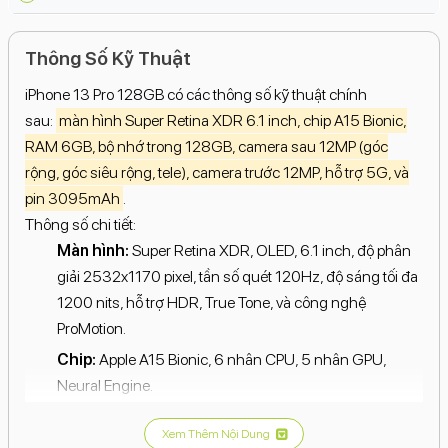
Thông Số Kỹ Thuật
iPhone 13 Pro 128GB có các thông số kỹ thuật chính
sau:
màn hình Super Retina XDR 6.1 inch, chip A15 Bionic,
RAM 6GB, bộ nhớ trong 128GB, camera sau 12MP (góc
rộng, góc siêu rộng, tele), camera trước 12MP, hỗ trợ 5G, và
pin 3095mAh
.
Thông số chi tiết:
Màn hình:
Super Retina XDR, OLED, 6.1 inch, độ phân
giải 2532x1170 pixel, tần số quét 120Hz, độ sáng tối đa
1200 nits, hỗ trợ HDR, True Tone, và công nghệ
ProMotion.
Chip:
Apple A15 Bionic, 6 nhân CPU, 5 nhân GPU,
Neural Engine.
RAM:
6GB.
Xem Thêm Nội Dung
Bộ nhớ trong:
128GB.