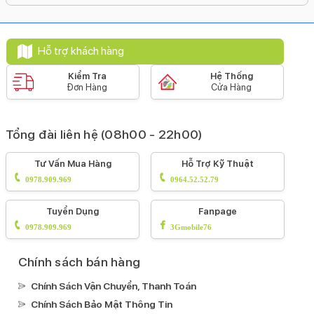
1200 nits
Mặt kính cảm ứng:
Kính cường lực Ceramic Shield
Hỗ trợ khách hàng
Pin & Sạc
Dung lượng pin:
Kiểm Tra
Hệ Thống
Đơn Hàng
Cửa Hàng
3095 mAh
Loại pin:
Li-Ion
Tổng đài liên hệ (08h00 - 22h00)
Hỗ trợ sạc tối đa:
Tư Vấn Mua Hàng
Hỗ Trợ Kỹ Thuật
20 W
0978.909.969
0964.52.52.79
Công nghệ pin:
Tiết kiệm pin
Tuyển Dụng
Fanpage
Sạc pin nhanh
0978.909.969
3Gmobile76
Sạc không dây MagSafe
Sạc không dây
Chính sách bán hàng
Tiện ích
Chính Sách Vận Chuyển, Thanh Toán
Bảo mật nâng cao:
Chính Sách Bảo Mật Thông Tin
Mở khoá khuôn mặt Face ID