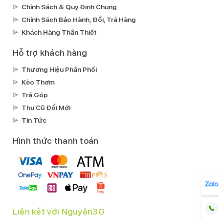
IP68
Chính Sách & Quy Định Chung
Ghi âm:
Chính Sách Bảo Hành, Đổi, Trả Hàng
Ghi âm có microphone chuyên dụng chống ồn
Khách Hàng Thân Thiết
Xem phim:
H.264(MPEG4-AVC)
Hỗ trợ khách hàng
Nghe nhạc:
Thương Hiệu Phân Phối
MP3
Kèo Thơm
FLAC
Trả Góp
AAC
Thu Cũ Đổi Mới
Kết nối
Tin Tức
Mạng di động:
Hình thức thanh toán
Hỗ trợ 5G
SIM:
1 Nano SIM & 1 eSIM
Wifi:
Wi-Fi MIMO
Wi-Fi hotspot
Liên kết với Nguyên3G
Wi-Fi 802.11 a/b/g/n/ac/ax