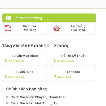
Kính cường lực Ceramic Shield
Pin & Sạc
Dung lượng pin:
Hỗ trợ khách hàng
2438 mAh
Loại pin:
Kiểm Tra
Hệ Thống
Đơn Hàng
Cửa Hàng
Li-Ion
Hỗ trợ sạc tối đa:
20 W
Tổng đài liên hệ (08h00 - 22h00)
Công nghệ pin:
Tư Vấn Mua Hàng
Hỗ Trợ Kỹ Thuật
Tiết kiệm pin
0978.909.969
0964.52.52.79
Sạc pin nhanh
Sạc không dây MagSafe
Tuyển Dụng
Fanpage
Sạc không dây
0978.909.969
3Gmobile76
Tiện ích
Bảo mật nâng cao:
Chính sách bán hàng
Mở khoá khuôn mặt Face ID
Chính Sách Vận Chuyển, Thanh Toán
Kháng nước, bụi:
Chính Sách Bảo Mật Thông Tin