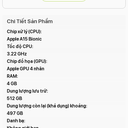
Hiệu năng:
Chipset: Apple A15 Bionic.
Chi Tiết Sản Phẩm
CPU: 6 nhân, tốc độ lên đến 3.22 GHz.
Chip xử lý (CPU):
GPU: 4 nhân.
Apple A15 Bionic
RAM: 4 GB.
Tốc độ CPU:
3.22 GHz
Bộ nhớ trong: 512 GB.
Chip đồ họa (GPU):
Apple GPU 4 nhân
Camera:
RAM:
Camera sau:
4 GB
12MP, góc rộng, khẩu độ f/1.6.
Dung lượng lưu trữ:
12MP, góc siêu rộng, khẩu độ f/2.4, trường nhìn
512 GB
120 độ.
Dung lượng còn lại (khả dụng) khoảng:
497 GB
Nâng cấp về thuật toán và tính năng chụp ảnh.
Danh bạ:
Camera trước: 12MP, khẩu độ f/2.2.