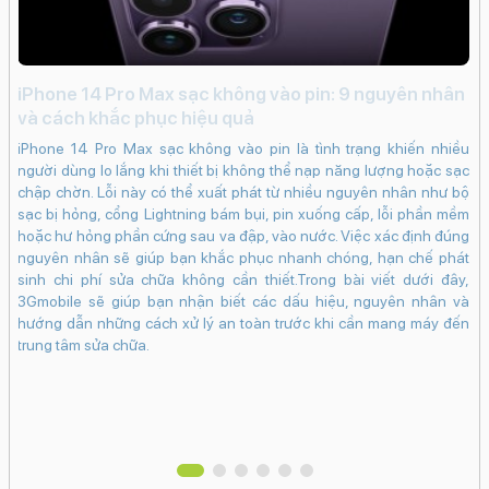
Tính năng camera trước:
Xóa phông
Tự động lấy nét (AF)
iPhone 14 Pro Max sạc không vào pin: 9 nguyên nhân
Smart HDR 4
Đi
và cách khắc phục hiệu quả
c
Quay video HD
iPhone 14 Pro Max sạc không vào pin là tình trạng khiến nhiều
Quay video Full HD
lựa
Đi
người dùng lo lắng khi thiết bị không thể nạp năng lượng hoặc sạc
ếc
kh
Quay video 4K
chập chờn. Lỗi này có thể xuất phát từ nhiều nguyên nhân như bộ
 có
tr
Nhận diện khuôn mặt
sạc bị hỏng, cổng Lightning bám bụi, pin xuống cấp, lỗi phần mềm
e e
nú
hoặc hư hỏng phần cứng sau va đập, vào nước. Việc xác định đúng
Công nghệ màn hình:
iệu
và
nguyên nhân sẽ giúp bạn khắc phục nhanh chóng, hạn chế phát
inh
OLED
sinh chi phí sửa chữa không cần thiết.Trong bài viết dưới đây,
giá
Độ phân giải màn hình:
3Gmobile sẽ giúp bạn nhận biết các dấu hiệu, nguyên nhân và
tìm
hướng dẫn những cách xử lý an toàn trước khi cần mang máy đến
Full HD+ (1080 x 2340 Pixels)
trung tâm sửa chữa.
Màn hình rộng:
5.4" - Tần số quét 60 Hz
Độ sáng tối đa:
1200 nits
Mặt kính cảm ứng: