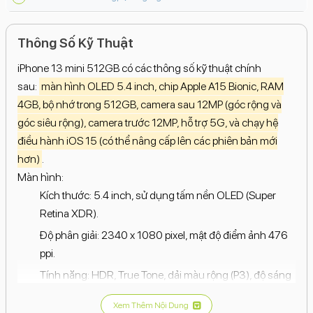
Thông Số Kỹ Thuật
iPhone 13 mini 512GB có các thông số kỹ thuật chính
sau:
màn hình OLED 5.4 inch, chip Apple A15 Bionic, RAM
4GB, bộ nhớ trong 512GB, camera sau 12MP (góc rộng và
góc siêu rộng), camera trước 12MP, hỗ trợ 5G, và chạy hệ
điều hành iOS 15 (có thể nâng cấp lên các phiên bản mới
hơn)
.
Màn hình:
Kích thước: 5.4 inch, sử dụng tấm nền OLED (Super
Retina XDR).
Độ phân giải: 2340 x 1080 pixel, mật độ điểm ảnh 476
ppi.
Tính năng: HDR, True Tone, dải màu rộng (P3), độ sáng
tối đa 800 nit (tiêu chuẩn), 1200 nit (HDR).
Xem Thêm Nội Dung