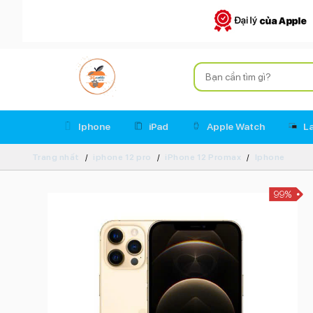
Iphone
iPad
Apple Watch
L
Trang nhất
iphone 12 pro
iPhone 12 Promax
Iphone
99%