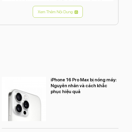
tele), hỗ trợ quay video 4K Dolby Vision, cảm biến
LiDAR.
Xem Thêm Nội Dung
Camera trước:
12MP.
Kết nối:
5G, Wi-Fi 6, Bluetooth 5.0, NFC, Lightning.
Pin:
2815 mAh, sạc nhanh 20W, sạc không dây
MagSafe.
Hệ điều hành:
iOS 14 (có thể nâng cấp lên các
phiên bản iOS mới hơn).
Tính năng đặc biệt:
Kháng nước, bụi IP68, Face ID,
Ceramic Shield.
iPhone 16 Pro Max bị nóng máy:
Nguyên nhân và cách khắc
phục hiệu quả
Ưu điểm:
Thiết kế sang trọng, cao cấp.
Màn hình hiển thị đẹp, sắc nét.
Hiệu năng mạnh mẽ, đáp ứng tốt các tác vụ nặng và
chơi game.