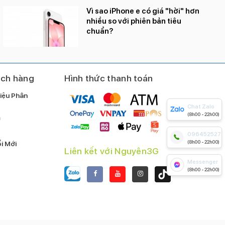
Vì sao iPhone e có giá "hời" hơn
Camera chất lượng, chụp ảnh đẹp trong nhiều điều
nhiều so với phiên bản tiêu
kiện ánh sáng.
chuẩn?
Hỗ trợ 5G và các kết nối hiện đại.
ách hàng
Hình thức thanh toán
Nhược điểm:
Pin có thể hơi nhỏ so với các dòng máy khác.
iệu Phân
Giá thành cao.
Chat Zalo
(8h00 - 22h00)
m
0964525279
(8h00 - 22h00)
i Mới
Liên kết với Nguyên3G
Messenger
(8h00 - 22h00)