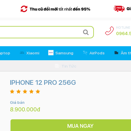
HOTLINE
0964.5
aptop
Xiaomi
Samsung
AirPods
Âm t
Tin Tức
IPHONE 12 PRO 256G
Giá bán
8.900.000đ
MUA NGAY