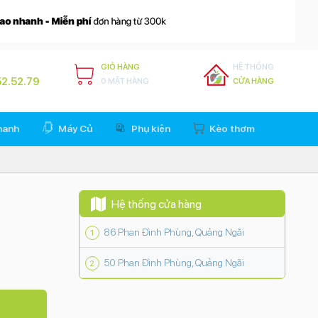
GIỎ HÀNG
HỆ THỐNG
2.52.79
0 MẶT HÀNG
CỬA HÀNG
hanh
Máy Củ
Phụ kiện
Kèo thơm
Hệ thống cửa hàng
86 Phan Đình Phùng, Quảng Ngãi
50 Phan Đình Phùng, Quảng Ngãi