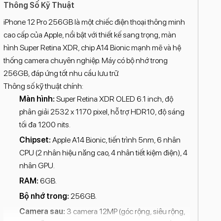
Thông Số Kỹ Thuật
iPhone 12 Pro 256GB là một chiếc điện thoại thông minh
cao cấp của Apple, nổi bật với thiết kế sang trọng, màn
hình Super Retina XDR, chip A14 Bionic mạnh mẽ và hệ
thống camera chuyên nghiệp. Máy có bộ nhớ trong
256GB, đáp ứng tốt nhu cầu lưu trữ.
Thông số kỹ thuật chính:
Màn hình:
Super Retina XDR OLED 6.1 inch, độ
phân giải 2532 x 1170 pixel, hỗ trợ HDR10, độ sáng
tối đa 1200 nits.
Chipset:
Apple A14 Bionic, tiến trình 5nm, 6 nhân
CPU (2 nhân hiệu năng cao, 4 nhân tiết kiệm điện), 4
nhân GPU.
RAM:
6GB.
Bộ nhớ trong:
256GB.
Camera sau:
3 camera 12MP (góc rộng, siêu rộng,