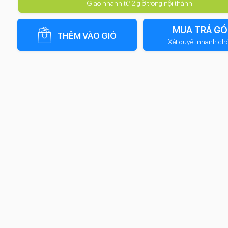
Giao nhanh từ 2 giờ trong nội thành
MUA TRẢ GÓ
THÊM VÀO GIỎ
Xét duyệt nhanh ch