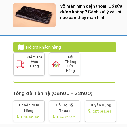
Vỡ màn hình điện thoại: Có sửa
được không? Cách xử lý và khi
nào cần thay màn hình
Hỗ trợ khách hàng
Kiểm Tra
Hệ
Đơn
Thống
Hàng
Cửa
Hàng
Tổng đài liên hệ (08h00 - 22h00)
Tư Vấn Mua
Hỗ Trợ Kỹ
Tuyển Dụng
Hàng
Thuật
0978.909.969
0978.909.969
0964.52.52.79