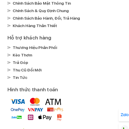
hiện va chạm (Crash Detection)Màn hình
Chính Sách Bảo Mật Thông Tin
luôn hiển thị AODLoa képKhoanh tròn để tìm
Chính Sách & Quy Định Chung
kiếmHDR10+HDR10DCI-P3Công nghệ âm
Chính Sách Bảo Hành, Đổi, Trả Hàng
thanh Dolby Digital PlusCông nghệ True
Khách Hàng Thân Thiết
ToneCông nghệ HLGCông nghê âm thanh
Hỗ trợ khách hàng
Dolby DigitalChạm 2 lần sáng màn hìnhApple
Pay
Thương Hiệu Phân Phối
Kháng nước, bụi:
Kèo Thơm
IP68
Trả Góp
Thu Cũ Đổi Mới
Ghi âm:
Tin Tức
Ghi âm mặc địnhGhi âm cuộc gọi
Xem phim:
Hình thức thanh toán
MP4AV1HEVC
Nghe nhạc:
MP3FLACApple LosslessAPACAAC
Mạng di động:
Hỗ trợ 5G