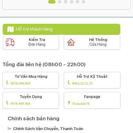
Kết nối
Thiết kế & Chất liệu
Dung lượng pin:
31 giờ
Hỗ trợ khách hàng
Loại pin:
Kiểm Tra
Hệ Thống
Li-Ion
Đơn Hàng
Cửa Hàng
Hỗ trợ sạc tối đa:
40 W
Tổng đài liên hệ (08h00 - 22h00)
Công nghệ pin:
Tiết kiệm pinSạc pin nhanhSạc ngược qua
Tư Vấn Mua Hàng
Hỗ Trợ Kỹ Thuật
cápSạc không dây MagSafeSạc không dây
0978.909.969
0964.52.52.79
Bảo mật nâng cao:
Tuyển Dụng
Fanpage
Mở khoá khuôn mặt Face ID
0978.909.969
3Gmobile76
Tính năng đặc biệt:
Âm thanh Dolby AtmosXoá vật thể AIViết
Chính sách bán hàng
AITrung tâm màn hình (Center Stage)Phát
Chính Sách Vận Chuyển, Thanh Toán