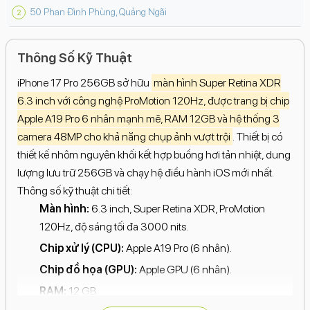
50 Phan Đình Phùng, Quảng Ngãi
Thông Số Kỹ Thuật
iPhone 17 Pro 256GB sở hữu
màn hình Super Retina XDR
6.3 inch với công nghệ ProMotion 120Hz, được trang bị chip
Apple A19 Pro 6 nhân mạnh mẽ, RAM 12GB và hệ thống 3
camera 48MP cho khả năng chụp ảnh vượt trội
. Thiết bị có
thiết kế nhôm nguyên khối kết hợp buồng hơi tản nhiệt, dung
lượng lưu trữ 256GB và chạy hệ điều hành iOS mới nhất.
Thông số kỹ thuật chi tiết:
Màn hình:
6.3 inch, Super Retina XDR, ProMotion
120Hz, độ sáng tối đa 3000 nits.
Chip xử lý (CPU):
Apple A19 Pro (6 nhân).
Chip đồ họa (GPU):
Apple GPU (6 nhân).
RAM:
12 GB.