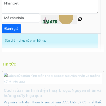
sốXóa phôngTự động lấy nét (AF)Trôi nhanh thời
gian (Time Lapse)Toàn cảnh (Panorama)Smart
HDR 5Siêu độ phân giảiSiêu cận (Macro)Quay
video định dạng LogQuay video hiển thị képQuay
video ProResQuay chậm (Slow Motion)Live
PhotosGắn thẻ địa lý (Geotagging)Góc siêu rộng
Sản phẩm chưa có phản hồi nào
(Ultrawide)Dolby Vision HDRDeep
FusionCinematicChụp ảnh liên tụcChống rung
điện tử kỹ thuật số (EIS)Chống rung quang học
(OIS)Chế độ hành động (Action Mode)Ban đêm
Tin tức
(Night Mode)Photonic Engine
Độ phân giải camera trước: 18 MP
Tính năng camera trước:
Smart HDR 5
Xóa phôngVideo hiển thị képTự
Cách sửa màn hình điện thoại bị sọc: Nguyên nhân và
động lấy nét (AF)Trôi nhanh thời gian (Time
hướng xử lý hiệu quả
Lapse)Retina FlashQuay video HDQuay video Full
Vậy màn hình điện thoại bị sọc có sửa được không? Có nhất thiết