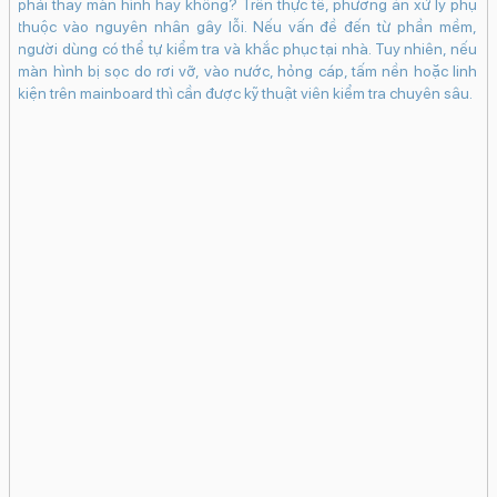
HDQuay video 4KQuay chậm (Slow Motion)Nhãn
phải thay màn hình hay không? Trên thực tế, phương án xử lý phụ
thuộc vào nguyên nhân gây lỗi. Nếu vấn đề đến từ phần mềm,
dán (AR Stickers)Live PhotosDeep
người dùng có thể tự kiểm tra và khắc phục tại nhà. Tuy nhiên, nếu
FusionCinematicChụp ảnh RawChụp đêmChống
màn hình bị sọc do rơi vỡ, vào nước, hỏng cáp, tấm nền hoặc linh
rung điện tử kỹ thuật số (EIS)TrueDepthPhotonic
kiện trên mainboard thì cần được kỹ thuật viên kiểm tra chuyên sâu.
Engine
i
Công nghệ màn hình:
v
OLED
iến
iP
ộng
ng
Độ phân giải màn hình: Super Retina XDR (1206 x
iện
ch
2622 Pixels)
ên
sạ
Tuy
ho
Màn hình rộng:
 mà
ng
6.3" - Tần số quét
120 Hz
iều
si
Độ sáng tối đa: 3000 nits
ng,
3G
ông
hư
Mặt kính cảm ứng:
iểu
tr
Kính cường lực Ceramic Shield 2
mức
 và
Pin & Sạc
Tiện ích