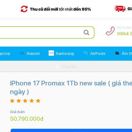
HOTLINE
0964.5
aptop
Xiaomi
Samsung
AirPods
Âm t
Tin Tức
iPhone 17 Promax 1Tb new sale ( giá th
ngày )
Giá bán
50.790.000đ