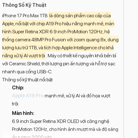
Thông Số Kỹ Thuật
iPhone 17 Pro Max 1TB
là dòng sản phẩm cao cấp của
Apple, nổi bật với chip A19 Pro hiệu năng mạnh mẽ, màn
hình Super Retina XDR 6.9 inch ProMotion 120Hz, hệ
thống camera 48MP Pro Fusion với zoom quang 8x, dung
lượng lưu trữ 1TB, và tích hợp Apple Intelligence cho khả
năng xử lý AI vượt trội
. Máy có thiết kế nguyên khối bền bỉ
với Ceramic Shield, thời lượng pin ấn tượng và hỗ trợ sạc
nhanh qua cổng USB-C.
Thông số kỹ thuật nổi bật
Chip:
Apple A19 Pro
mạnh mẽ, xử lý AI và đồ họa vượt
trội.
Màn hình:
6.9 inch Super Retina XDR OLED với công nghệ
ProMotion 120Hz, cho hình ảnh mượt mà và độ sáng
ấn tượng 3000 nits.