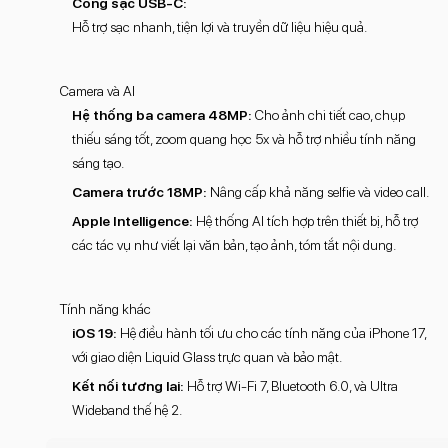
Cổng sạc USB-C:
Hỗ trợ sạc nhanh, tiện lợi và truyền dữ liệu hiệu quả.
Camera và AI
Hệ thống ba camera 48MP:
Cho ảnh chi tiết cao, chụp
thiếu sáng tốt, zoom quang học 5x và hỗ trợ nhiều tính năng
sáng tạo.
Camera trước 18MP:
Nâng cấp khả năng selfie và video call.
Apple Intelligence:
Hệ thống AI tích hợp trên thiết bị, hỗ trợ
các tác vụ như viết lại văn bản, tạo ảnh, tóm tắt nội dung.
Tính năng khác
iOS 19:
Hệ điều hành tối ưu cho các tính năng của iPhone 17,
với giao diện Liquid Glass trực quan và bảo mật.
Kết nối tương lai:
Hỗ trợ Wi-Fi 7, Bluetooth 6.0, và Ultra
Wideband thế hệ 2.