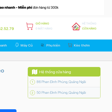
GIỎ HÀNG
HỆ THỐNG
2.52.79
0 MẶT HÀNG
CỬA HÀNG
hanh
Máy Củ
Phụ kiện
Kèo thơm
eo
Hệ thống cửa hàng
86 Phan Đình Phùng, Quảng Ngãi
50 Phan Đình Phùng, Quảng Ngãi