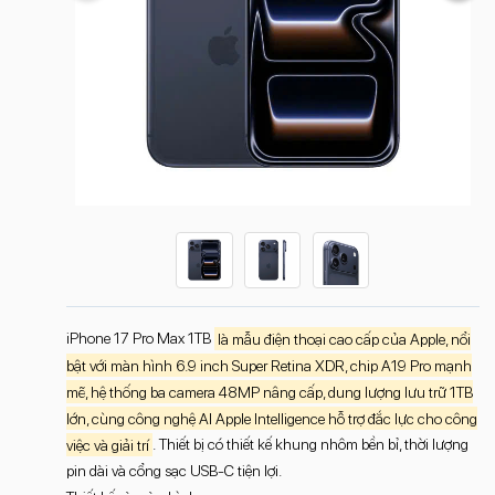
iPhone 17 Pro Max 1TB
là mẫu điện thoại cao cấp của Apple, nổi
bật với màn hình 6.9 inch Super Retina XDR, chip A19 Pro mạnh
mẽ, hệ thống ba camera 48MP nâng cấp, dung lượng lưu trữ 1TB
lớn, cùng công nghệ AI Apple Intelligence hỗ trợ đắc lực cho công
việc và giải trí
. Thiết bị có thiết kế khung nhôm bền bỉ, thời lượng
pin dài và cổng sạc USB-C tiện lợi.