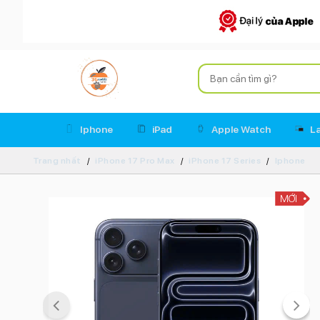
Iphone
iPad
Apple Watch
L
Trang nhất
iPhone 17 Pro Max
iPhone 17 Series
Iphone
MỚI