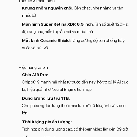
Thiết kế và màn hình
Khung nhôm nguyên khối:
Bền chắc, nhẹ nhàng và tản
nhiệt tốt.
Màn hình Super Retina XDR 6.9 inch:
Tần số quét 120Hz,
độ sáng cao, hiển thị sắc nét và mượt mà.
Mặt kính Ceramic Shield:
Tăng cường độ bền chống trầy
xước và nứt vỡ.
Hiệu năng và pin
Chip A19 Pro:
Chip xử lý mạnh mẽ nhất từ trước đến nay, hỗ trợ xử lý AI cục
bộ hiệu quả nhờ Neural Engine tích hợp.
Dung lượng lưu trữ 1TB:
Cho phép người dùng thoải mái lưu trữ dữ liệu, ảnh và video
lớn.
Thời lượng pin ấn tượng:
Tích hợp pin dung lượng cao, có thể xem video lên đến 39 giờ.