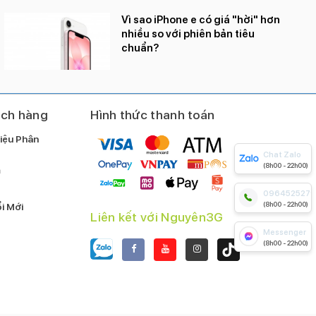
Khung nhôm nguyên khối, mặt kính Ceramic Shield
Vì sao iPhone e có giá "hời" hơn
Ceramic Shield 2 ở cả mặt trước và sau, có khả năng
nhiều so với phiên bản tiêu
chuẩn?
chống trầy xước tốt.
ách hàng
Hình thức thanh toán
iệu Phân
Chat Zalo
(8h00 - 22h00)
m
0964525279
(8h00 - 22h00)
i Mới
Liên kết với Nguyên3G
Messenger
(8h00 - 22h00)