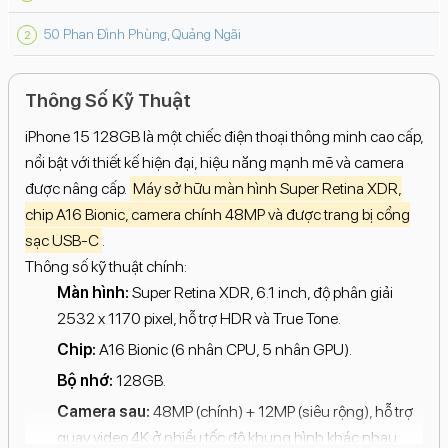
50 Phan Đình Phùng, Quảng Ngãi
Thông Số Kỹ Thuật
iPhone 15 128GB là một chiếc điện thoại thông minh cao cấp,
nổi bật với thiết kế hiện đại, hiệu năng mạnh mẽ và camera
được nâng cấp.
Máy sở hữu màn hình Super Retina XDR,
chip A16 Bionic, camera chính 48MP và được trang bị cổng
sạc USB-C
.
Thông số kỹ thuật chính:
Màn hình:
Super Retina XDR, 6.1 inch, độ phân giải
2532 x 1170 pixel, hỗ trợ HDR và True Tone.
Chip:
A16 Bionic (6 nhân CPU, 5 nhân GPU).
Bộ nhớ:
128GB.
Camera sau:
48MP (chính) + 12MP (siêu rộng), hỗ trợ
quay video 4K ở nhiều tốc độ khung hình khác nhau.