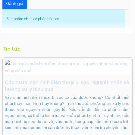
Camera:
Camera chính 48MP cho chất lượng ảnh chụp sắc nét,
chi tiết, đặc biệt trong điều kiện thiếu sáng. Tính năng
Sản phẩm chưa có phản hồi nào
zoom quang học 2x giúp chụp ảnh cận cảnh dễ dàng.
Thiết kế:
Thiết kế vuông vắn, hiện đại với các cạnh bo cong mềm
Tin tức
mại, mặt lưng kính nhám giúp hạn chế bám vân tay. Màu
sắc đa dạng, trẻ trung.
Cổng USB-C:
Chuyển đổi sang cổng USB-C giúp sạc nhanh và
Cách sửa màn hình điện thoại bị sọc: Nguyên nhân và
truyền dữ liệu tiện lợi, tương thích với nhiều thiết bị khác.
hướng xử lý hiệu quả
Vậy màn hình điện thoại bị sọc có sửa được không? Có nhất thiết
phải thay màn hình hay không? Trên thực tế, phương án xử lý phụ
thuộc vào nguyên nhân gây lỗi. Nếu vấn đề đến từ phần mềm,
người dùng có thể tự kiểm tra và khắc phục tại nhà. Tuy nhiên, nếu
màn hình bị sọc do rơi vỡ, vào nước, hỏng cáp, tấm nền hoặc linh
kiện trên mainboard thì cần được kỹ thuật viên kiểm tra chuyên sâu.