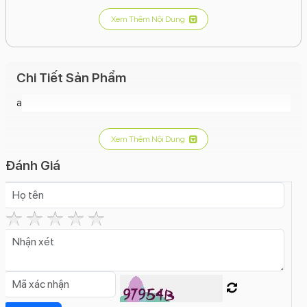
Camera trước:
12MP.
Xem Thêm Nội Dung
Kết nối:
5G, Wi-Fi 6, Bluetooth 5.3, NFC, USB-C.
Pin:
Hỗ trợ sạc nhanh (20W).
Chi Tiết Sản Phẩm
Hệ điều hành:
iOS 17 (có thể cập nhật lên phiên bản
mới hơn).
a
Kích thước và trọng lượng:
Rộng 71,6 mm, nặng
171g.
Xem Thêm Nội Dung
Tính năng nổi bật:
Dynamic Island, thiết kế nhám mờ,
Đánh Giá
cổng USB-C, khả năng chống nước và bụi IP68.
Điểm nhấn:
Hiệu năng:
Chip A16 Bionic mang lại hiệu năng mạnh mẽ, xử lý tốt
mọi tác vụ, từ chơi game đồ họa cao đến chỉnh sửa
video.