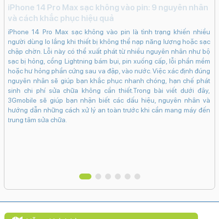
iPhone 14 Pro Max sạc không vào pin: 9 nguyên nhân
Đi
và cách khắc phục hiệu quả
c
iPhone 14 Pro Max sạc không vào pin là tình trạng khiến nhiều
lựa
Đi
người dùng lo lắng khi thiết bị không thể nạp năng lượng hoặc sạc
ếc
kh
chập chờn. Lỗi này có thể xuất phát từ nhiều nguyên nhân như bộ
 có
tr
sạc bị hỏng, cổng Lightning bám bụi, pin xuống cấp, lỗi phần mềm
e e
nú
hoặc hư hỏng phần cứng sau va đập, vào nước. Việc xác định đúng
iệu
và
nguyên nhân sẽ giúp bạn khắc phục nhanh chóng, hạn chế phát
inh
sinh chi phí sửa chữa không cần thiết.Trong bài viết dưới đây,
giá
3Gmobile sẽ giúp bạn nhận biết các dấu hiệu, nguyên nhân và
tìm
hướng dẫn những cách xử lý an toàn trước khi cần mang máy đến
trung tâm sửa chữa.