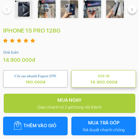
IPHONE 15 PRO 128G
Giá bán
14.900.000đ
𝐂𝐨̂́𝐜 𝐬𝐚̣𝐜 𝐧𝐡𝐚𝐧𝐡 𝐅𝐚𝐩𝐞𝐬𝐭 𝟐𝟓𝐖
IOS 18
180.000đ
14.900.000đ
MUA NGAY
Giao nhanh từ 2 giờ trong nội thành
MUA TRẢ GÓP
THÊM VÀO GIỎ
Xét duyệt nhanh chóng