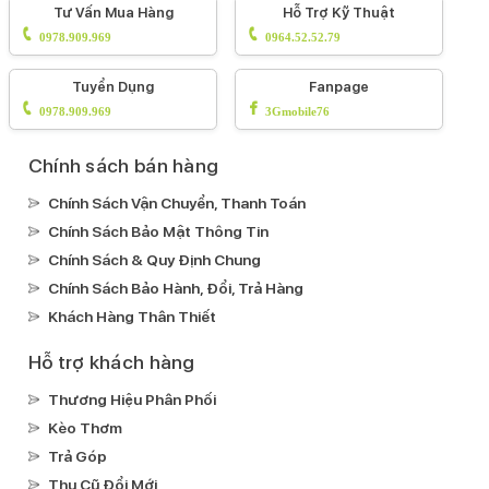
Âm thanh Dolby Atmos
Phát hiện va chạm (Crash
Tư Vấn Mua Hàng
Hỗ Trợ Kỹ Thuật
Detection)
Màn hình luôn hiển thị AOD
HDR10
DCI-
0978.909.969
0964.52.52.79
P3
Công nghệ hình ảnh Dolby Vision
Công nghệ
Tuyển Dụng
Fanpage
True ToneCông nghệ HLG
Chạm 2 lần sáng màn
0978.909.969
3Gmobile76
hình
Apple Pay
Loa kép
Kháng nước, bụi:
Chính sách bán hàng
IP68
Chính Sách Vận Chuyển, Thanh Toán
Ghi âm:
Chính Sách Bảo Mật Thông Tin
Ghi âm mặc định
Chính Sách & Quy Định Chung
Xem phim:
Chính Sách Bảo Hành, Đổi, Trả Hàng
H.264(MPEG4-AVC)
AV1
ProResHEVC
Khách Hàng Thân Thiết
Nghe nhạc:
Hỗ trợ khách hàng
MP3
FLAC
AAC
Thương Hiệu Phân Phối
Kết nối
Kèo Thơm
Mạng di động:
Trả Góp
Hỗ trợ 5G
Thu Cũ Đổi Mới