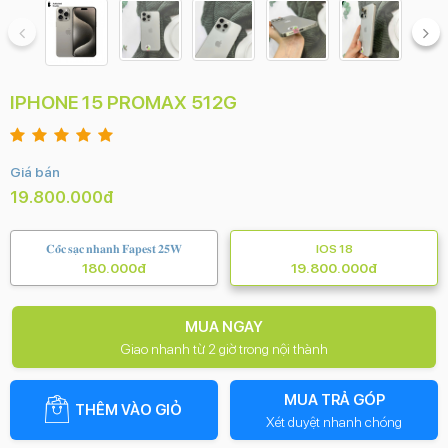
IPHONE 15 PROMAX 512G
Giá bán
19.800.000đ
𝐂𝐨̂́𝐜 𝐬𝐚̣𝐜 𝐧𝐡𝐚𝐧𝐡 𝐅𝐚𝐩𝐞𝐬𝐭 𝟐𝟓𝐖
IOS 18
180.000đ
19.800.000đ
MUA NGAY
Giao nhanh từ 2 giờ trong nội thành
MUA TRẢ GÓP
THÊM VÀO GIỎ
Xét duyệt nhanh chóng