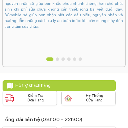
iệu
và
nguyên nhân sẽ giúp bạn khắc phục nhanh chóng, hạn chế phát
Kính cường lực Ceramic Shield
inh
sinh chi phí sửa chữa không cần thiết.Trong bài viết dưới đây,
giá
3Gmobile sẽ giúp bạn nhận biết các dấu hiệu, nguyên nhân và
Pin & Sạc
tìm
hướng dẫn những cách xử lý an toàn trước khi cần mang máy đến
Dung lượng pin:
trung tâm sửa chữa.
4422 mAh
Loại pin:
Li-Ion
Hỗ trợ sạc tối đa:
20 W
Công nghệ pin:
Tiết kiệm pin
Sạc pin nhanh
Sạc ngược qua cáp
Sạc
Hỗ trợ khách hàng
không dây MagSafe
Sạc không dây
Kiểm Tra
Hệ Thống
Tiện ích
Đơn Hàng
Cửa Hàng
Bảo mật nâng cao:
Mở khoá khuôn mặt Face ID
Tổng đài liên hệ (08h00 - 22h00)
Tính năng đặc biệt: