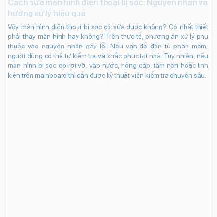
Cách sửa màn hình điện thoại bị sọc: Nguyên nhân và
hướng xử lý hiệu quả
Vậy màn hình điện thoại bị sọc có sửa được không? Có nhất thiết
phải thay màn hình hay không? Trên thực tế, phương án xử lý phụ
thuộc vào nguyên nhân gây lỗi. Nếu vấn đề đến từ phần mềm,
người dùng có thể tự kiểm tra và khắc phục tại nhà. Tuy nhiên, nếu
màn hình bị sọc do rơi vỡ, vào nước, hỏng cáp, tấm nền hoặc linh
kiện trên mainboard thì cần được kỹ thuật viên kiểm tra chuyên sâu.
i
v
iến
iP
ộng
ng
iện
ch
ên
sạ
Tuy
ho
 mà
ng
iều
si
ng,
3G
ông
hư
iểu
tr
mức