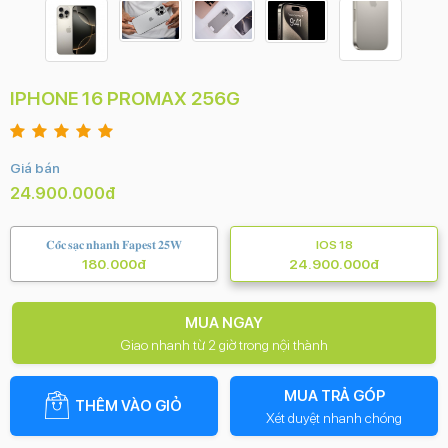
IPHONE 16 PROMAX 256G
Giá bán
24.900.000đ
𝐂𝐨̂́𝐜 𝐬𝐚̣𝐜 𝐧𝐡𝐚𝐧𝐡 𝐅𝐚𝐩𝐞𝐬𝐭 𝟐𝟓𝐖
IOS 18
180.000đ
24.900.000đ
MUA NGAY
Giao nhanh từ 2 giờ trong nội thành
MUA TRẢ GÓP
THÊM VÀO GIỎ
Xét duyệt nhanh chóng