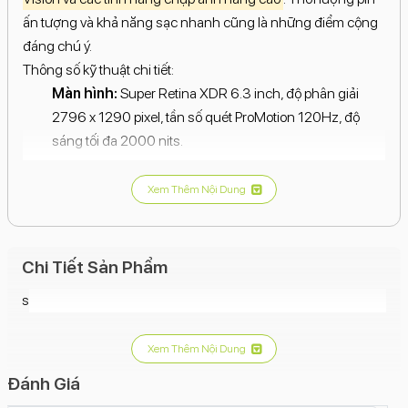
ấn tượng và khả năng sạc nhanh cũng là những điểm cộng
đáng chú ý.
Thông số kỹ thuật chi tiết:
Màn hình:
Super Retina XDR 6.3 inch, độ phân giải
2796 x 1290 pixel, tần số quét ProMotion 120Hz, độ
sáng tối đa 2000 nits.
Chip:
Apple A18 Pro.
Xem Thêm Nội Dung
RAM:
8GB.
Bộ nhớ trong:
256GB.
Hệ điều hành:
iOS 18.
Chi Tiết Sản Phẩm
Camera sau:
s
Camera chính: 48MP, khẩu độ f/1.78.
Camera góc siêu rộng: 48MP, khẩu độ f/2.2.
Xem Thêm Nội Dung
Camera tele: 5x, khẩu độ f/2.8.
Đánh Giá
Camera trước:
12MP, khẩu độ f/1.9.