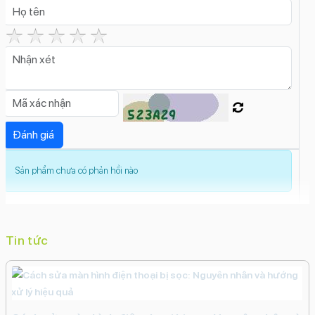
Pin:
3582 mAh, thời gian sử dụng lên đến 27 giờ khi
xem video.
Kết nối:
5G, Wi-Fi 6E, Bluetooth 5.3, NFC.
Tính năng đặc biệt:
Khung titan siêu bền, nhẹ.
Nút chụp hình chuyên dụng.
Hỗ trợ Apple Intelligence.
Chế độ quay video 4K Dolby Vision, ProRes.
Sản phẩm chưa có phản hồi nào
Chống rung quang học, chống rung kỹ thuật số.
Tin tức