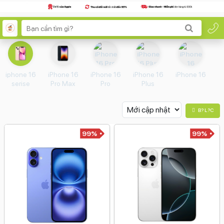
iphone 16
iPhone 16
iPhone 16
iPhone 16
iPhone 16
serise
Pro Max
Pro
Plus
B? L?c
99%
99%