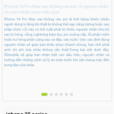
iPhone 14 Pro Max sạc không vào pin: 9 nguyên nhân
Đi
và cách khắc phục hiệu quả
c
iPhone 14 Pro Max sạc không vào pin là tình trạng khiến nhiều
lựa
Đi
người dùng lo lắng khi thiết bị không thể nạp năng lượng hoặc sạc
ếc
kh
chập chờn. Lỗi này có thể xuất phát từ nhiều nguyên nhân như bộ
 có
tr
sạc bị hỏng, cổng Lightning bám bụi, pin xuống cấp, lỗi phần mềm
e e
nú
hoặc hư hỏng phần cứng sau va đập, vào nước. Việc xác định đúng
iệu
và
nguyên nhân sẽ giúp bạn khắc phục nhanh chóng, hạn chế phát
inh
sinh chi phí sửa chữa không cần thiết.Trong bài viết dưới đây,
giá
3Gmobile sẽ giúp bạn nhận biết các dấu hiệu, nguyên nhân và
tìm
hướng dẫn những cách xử lý an toàn trước khi cần mang máy đến
trung tâm sửa chữa.