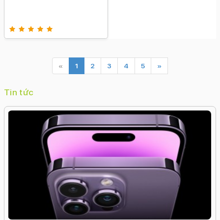
«
1
2
3
4
5
»
Tin tức