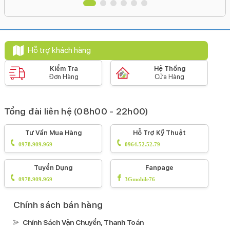
Ngang 177.5 mm - Dày 5.3 mm - Nặng
444 g
Thời điểm ra mắt:
05/2024
Hỗ trợ khách hàng
Hãng:
iPad (Apple).
Kiểm Tra
Hệ Thống
Đơn Hàng
Cửa Hàng
Tổng đài liên hệ (08h00 - 22h00)
Tư Vấn Mua Hàng
Hỗ Trợ Kỹ Thuật
0978.909.969
0964.52.52.79
Tuyển Dụng
Fanpage
0978.909.969
3Gmobile76
Chính sách bán hàng
Chính Sách Vận Chuyển, Thanh Toán