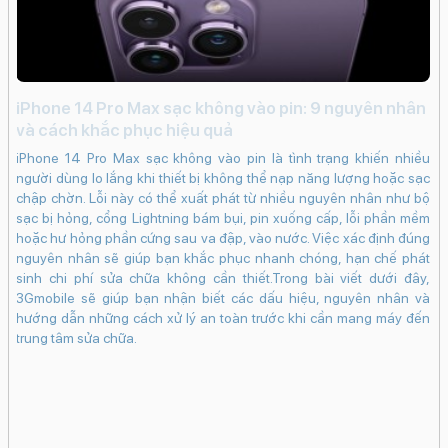
Cổng kết nối/sạc:
Type-C
Jack tai nghe:
Type-C
Tính năng đặc biệt:
Âm thanh Dolby
AtmosTrung tâm màn hìnhNam châm & sạc
iPhone 14 Pro Max sạc không vào pin: 9 nguyên nhân
cho Apple Pencil ProMở khóa bằng khuôn
Đi
và cách khắc phục hiệu quả
c
mặt (Face ID)Kết nối bàn phím rờiKết nối
iPhone 14 Pro Max sạc không vào pin là tình trạng khiến nhiều
Apple Pencil ProHDR10Dolby VisionDCI-
lựa
Đi
người dùng lo lắng khi thiết bị không thể nạp năng lượng hoặc sạc
ếc
kh
P3Công nghệ True Tone4 micro4 loa stereo
chập chờn. Lỗi này có thể xuất phát từ nhiều nguyên nhân như bộ
 có
tr
sạc bị hỏng, cổng Lightning bám bụi, pin xuống cấp, lỗi phần mềm
Ghi âm:
Có
e e
nú
hoặc hư hỏng phần cứng sau va đập, vào nước. Việc xác định đúng
iệu
và
Dung lượng pin: 31.29 Wh
nguyên nhân sẽ giúp bạn khắc phục nhanh chóng, hạn chế phát
inh
sinh chi phí sửa chữa không cần thiết.Trong bài viết dưới đây,
Loại pin:
Li-Po
giá
3Gmobile sẽ giúp bạn nhận biết các dấu hiệu, nguyên nhân và
tìm
Công nghệ pin:
Sạc pin nhanh
hướng dẫn những cách xử lý an toàn trước khi cần mang máy đến
trung tâm sửa chữa.
Hỗ trợ sạc tối đa:
20 W
Sạc kèm theo máy:
20 W
Chất liệu:
Nhôm nguyên khối
Kích thước, khối lượng:
Dài 249.7 mm -