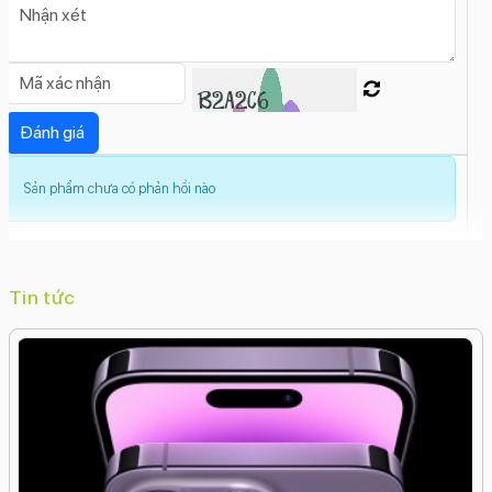
Tính năng:
Zoom kỹ thuật sốXóa phôngTua
nhanh thời gian (Time‑lapse)Toàn cảnh
(Panorama)Smart HDR 4Quay video
ProResQuay chậm (Slow Motion)Live
PhotosGắn thẻ địa lýGóc rộngChụp ảnh
hàng loạtTự động lấy nét
Sản phẩm chưa có phản hồi nào
Độ phân giải:
12 MP
Tính năng:
Trôi nhanh thời gian (Time
Lapse)Xóa phôngSmart HDR 4Quay video
Full HDLive PhotosGóc siêu rộngFlash màn
Tin tức
hìnhChụp ảnh hàng loạt
Thực hiện cuộc gọi:
Nghe gọi qua FaceTime
Wifi:
Wi-Fi 6EMIMODual-band
GPS:
iBeaconGPS
Bluetooth:
v5.3