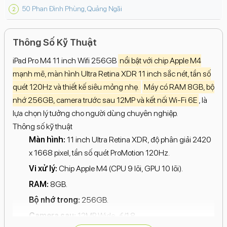
50 Phan Đình Phùng, Quảng Ngãi
Thông Số Kỹ Thuật
iPad Pro M4 11 inch Wifi 256GB
nổi bật với chip Apple M4
mạnh mẽ, màn hình Ultra Retina XDR 11 inch sắc nét, tần số
quét 120Hz và thiết kế siêu mỏng nhẹ.
Máy có RAM 8GB, bộ
nhớ 256GB, camera trước sau 12MP và kết nối Wi-Fi 6E
, là
lựa chọn lý tưởng cho người dùng chuyên nghiệp.
Thông số kỹ thuật
Màn hình:
11 inch Ultra Retina XDR, độ phân giải 2420
x 1668 pixel, tần số quét ProMotion 120Hz.
Vi xử lý:
Chip Apple M4 (CPU 9 lõi, GPU 10 lõi).
RAM:
8GB.
Bộ nhớ trong:
256GB.
Camera sau:
12MP Wide, ƒ/1.8.