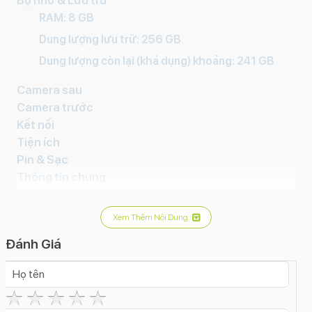
Bộ nhớ & Lưu trữ
RAM: 8 GB
Dung lượng lưu trữ:
256 GB
Dung lượng còn lại (khả dụng) khoảng:
241 GB
Camera sau
Camera trước
Kết nối
Tiện ích
Pin & Sạc
Thông tin chung
Độ phân giải:
12 MP
Quay phim:
4K 2160p@30fpsHD
Xem Thêm Nội Dung
720p@30fpsFullHD 1080p@60fpsFullHD
Đánh Giá
1080p@30fpsFullHD 1080p@25fpsFullHD
1080p@240fpsFullHD 1080p@120fps4K
2160p@60fps4K 2160p@25fps4K
2160p@24fps