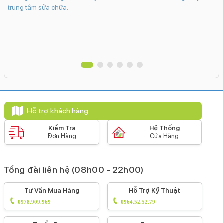
trung tâm sửa chữa.
Pin & Sạc
Dung lượng pin:
4323 mAh
Loại pin:
Li-Ion
Hỗ trợ sạc tối đa:
20 W
Hỗ trợ khách hàng
Công nghệ pin:
Tiết kiệm pin
Sạc pin nhanh
Sạc không dây
Kiểm Tra
Hệ Thống
Đơn Hàng
Cửa Hàng
MagSafe
Sạc không dây
Tiện ích
Tổng đài liên hệ (08h00 - 22h00)
Bảo mật nâng cao:
Mở khoá khuôn mặt Face ID
Tư Vấn Mua Hàng
Hỗ Trợ Kỹ Thuật
Tính năng đặc biệt:
0978.909.969
0964.52.52.79
Âm thanh Dolby Atmos
Phát hiện va chạm (Crash