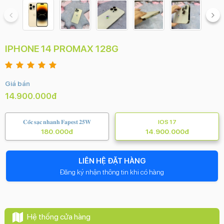
IPHONE 14 PROMAX 128G
Giá bán
14.900.000đ
𝐂𝐨̂́𝐜 𝐬𝐚̣𝐜 𝐧𝐡𝐚𝐧𝐡 𝐅𝐚𝐩𝐞𝐬𝐭 𝟐𝟓𝐖
IOS 17
180.000đ
14.900.000đ
LIÊN HỆ ĐẶT HÀNG
Đăng ký nhận thông tin khi có hàng
Hệ thống cửa hàng