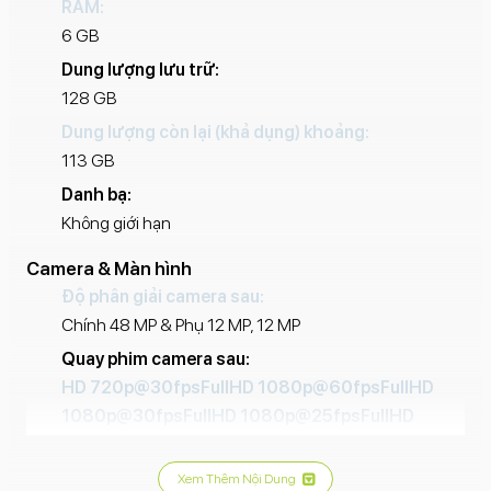
RAM:
Mode
cho video.
6 GB
Dung lượng lưu trữ:
128 GB
Dung lượng còn lại (khả dụng) khoảng:
113 GB
Danh bạ:
Không giới hạn
Camera & Màn hình
Độ phân giải camera sau:
Chính 48 MP & Phụ 12 MP, 12 MP
Quay phim camera sau:
HD 720p@30fps
FullHD 1080p@60fps
FullHD
1080p@30fps
FullHD 1080p@25fps
FullHD
1080p@24fps
FullHD 1080p@240fps
FullHD
1080p@120fps
4K 2160p@60fps
4K
Xem Thêm Nội Dung