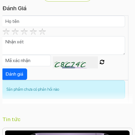
2160p@30fps
4K 2160p@25fps
4K
Đánh Giá
2160p@24fps
Đèn Flash camera sau:
Có
Tính năng camera sau:
Ảnh Raw
Zoom quang học
Zoom kỹ thuật số
Xóa
phông
Trôi nhanh thời gian (Time Lapse)
Toàn
cảnh (Panorama)
Smart HDR 4
Siêu độ phân
giải
Siêu cận (Macro)
Quay video ProRes
Quay
chậm (Slow Motion)
Live Photos
Góc siêu rộng
(Ultrawide)
Dolby Vision HDR
Deep
Sản phẩm chưa có phản hồi nào
Fusion
Cinematic
Chống rung quang học (OIS)
Chế
độ hành động (Action Mode)
Chân dung đêm
Bộ
lọc màu
Ban đêm (Night Mode)
Photonic Engine
Độ phân giải camera trước:
Tin tức
12 MP
Tính năng camera trước: