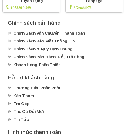
Tuyển Dụng
Fanpage
Detection)
Màn hình luôn hiển thị AOD
Loa
0978.909.969
3Gmobile76
kép
HDR10
DCI-P3
Công nghệ hình ảnh Dolby
Vision
Công nghệ True ToneCông nghệ HLG
Chạm 2
Chính sách bán hàng
lần sáng màn hình
Apple Pay
Chính Sách Vận Chuyển, Thanh Toán
Kháng nước, bụi:
Chính Sách Bảo Mật Thông Tin
IP68
Chính Sách & Quy Định Chung
Ghi âm:
Chính Sách Bảo Hành, Đổi, Trả Hàng
Ghi âm mặc định
Khách Hàng Thân Thiết
Xem phim:
Hỗ trợ khách hàng
H.264(MPEG4-AVC)
ProRes
HEVC
Nghe nhạc:
Thương Hiệu Phân Phối
MP3
ALAC
AAC
Kèo Thơm
Trả Góp
Kết nối
Thu Cũ Đổi Mới
Mạng di động:
Tin Tức
Hỗ trợ 5G
Hình thức thanh toán
SIM: