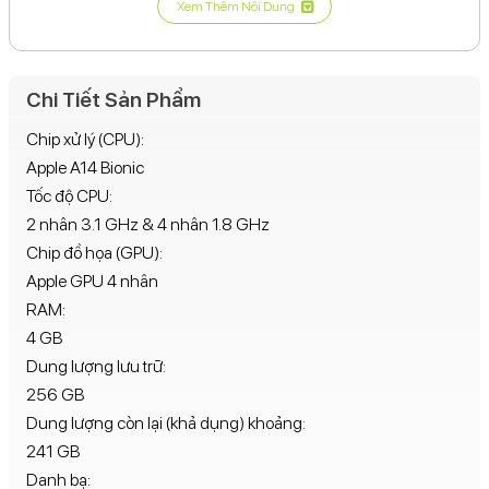
Xem Thêm Nội Dung
Camera trước:
12MP (f/2.2, 23mm, SL 3D,
depth/biometrics sensor).
Pin:
Li-Ion, hỗ trợ sạc nhanh 20W, sạc không dây 15W,
Chi Tiết Sản Phẩm
USB Power Delivery 2.0.
Chip xử lý (CPU):
Hệ điều hành:
iOS 17.
Apple A14 Bionic
Kết nối:
5G, Wi-Fi 6, Bluetooth 5.0, NFC, GPS.
Tốc độ CPU:
2 nhân 3.1 GHz & 4 nhân 1.8 GHz
Kích thước:
146.7 x 71.5 x 7.4 mm.
Chip đồ họa (GPU):
Trọng lượng:
164g.
Apple GPU 4 nhân
RAM:
4 GB
Dung lượng lưu trữ:
256 GB
Dung lượng còn lại (khả dụng) khoảng:
241 GB
Danh bạ: