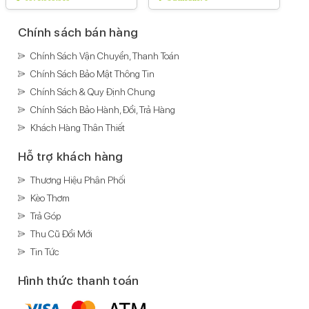
Tính năng đặc biệt:
Công nghệ hình ảnh Dolby Vision
Chính sách bán hàng
Kháng nước, bụi:
Chính Sách Vận Chuyển, Thanh Toán
IP68
Chính Sách Bảo Mật Thông Tin
Ghi âm:
Chính Sách & Quy Định Chung
Ghi âm có microphone chuyên dụng chống ồn
Chính Sách Bảo Hành, Đổi, Trả Hàng
Xem phim:
Khách Hàng Thân Thiết
H.264(MPEG4-AVC)
Hỗ trợ khách hàng
Nghe nhạc:
MP3
Thương Hiệu Phân Phối
Lossless
Kèo Thơm
FLAC
Trả Góp
AAC
Thu Cũ Đổi Mới
Kết nối
Tin Tức
Mạng di động:
Hình thức thanh toán
Hỗ trợ 5G
SIM: