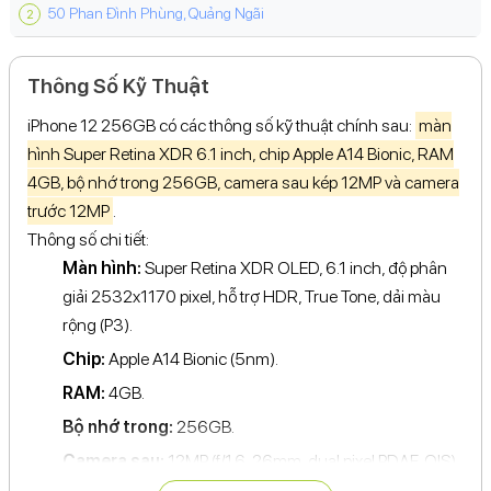
50 Phan Đình Phùng, Quảng Ngãi
Thông Số Kỹ Thuật
iPhone 12 256GB có các thông số kỹ thuật chính sau:
màn
hình Super Retina XDR 6.1 inch, chip Apple A14 Bionic, RAM
4GB, bộ nhớ trong 256GB, camera sau kép 12MP và camera
trước 12MP
.
Thông số chi tiết:
Màn hình:
Super Retina XDR OLED, 6.1 inch, độ phân
giải 2532x1170 pixel, hỗ trợ HDR, True Tone, dải màu
rộng (P3).
Chip:
Apple A14 Bionic (5nm).
RAM:
4GB.
Bộ nhớ trong:
256GB.
Camera sau:
12MP (f/1.6, 26mm, dual pixel PDAF, OIS)
+ 12MP (f/2.4, 13mm, 120˚, ultra wide).