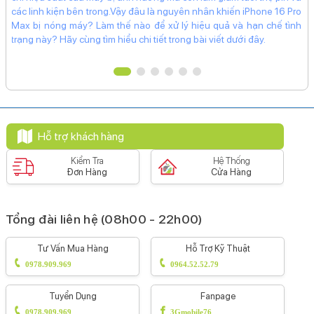
các linh kiện bên trong.Vậy đâu là nguyên nhân khiến iPhone 16 Pro
Mặt kính cảm ứng:
Max bị nóng máy? Làm thế nào để xử lý hiệu quả và hạn chế tình
Kính cường lực Ceramic Shield
trạng này? Hãy cùng tìm hiểu chi tiết trong bài viết dưới đây.
Pin & Sạc
Dung lượng pin:
2815 mAh
Loại pin:
Li-Ion
Hỗ trợ khách hàng
Hỗ trợ sạc tối đa:
Kiểm Tra
Hệ Thống
20 W
Đơn Hàng
Cửa Hàng
Công nghệ pin:
Tiết kiệm pin
Sạc pin nhanh
Tổng đài liên hệ (08h00 - 22h00)
Sạc không dây MagSafe
Tư Vấn Mua Hàng
Hỗ Trợ Kỹ Thuật
Sạc không dây
0978.909.969
0964.52.52.79
Tiện ích
Bảo mật nâng cao:
Tuyển Dụng
Fanpage
Mở khoá khuôn mặt Face ID
0978.909.969
3Gmobile76