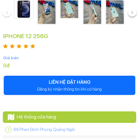
IPHONE 12 256G
Giá bán
0đ
LIÊN HỆ ĐẶT HÀNG
Đăng ký nhận thông tin khi có hàng
Hệ thống cửa hàng
86 Phan Đình Phùng, Quảng Ngãi