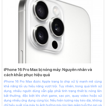
Tự động lấy nét (AF)
Smart HDR 3
Retina Flash
Quay video HD
Quay video Full HD
V
xử
Quay video 4K
Quay chậm (Slow Motion)
ển,
Vỡ
bản
ng
Nhận diện khuôn mặt
tập
lầ
Nhãn dán (AR Stickers)
ri,
hì
Deep Fusion
 hệ
và
iền
ph
Công nghệ màn hình:
dù
OLED
iPhone 16 Pro Max bị nóng máy: Nguyên nhân và
để
cách khắc phục hiệu quả
Độ phân giải màn hình:
ch
Super Retina XDR (1170 x 2532 Pixels)
cá
iPhone 16 Pro Max được Apple trang bị chip xử lý mạnh mẽ cùng
khả năng tối ưu hiệu năng vượt trội. Tuy nhiên, trong quá trình sử
Màn hình rộng:
dụng, nhiều người dùng vẫn gặp phải tình trạng thiết bị nóng lên
6.1" - Tần số quét 60 Hz
bất thường, đặc biệt khi chơi game, sạc pin, quay video hoặc sử
Độ sáng tối đa:
dụng nhiều ứng dụng cùng lúc. Nếu hiện tượng này kéo dài, không
chỉ hiệu suất của máy bị ảnh hưởng mà còn làm giảm tuổi thọ pin và
1200 nits