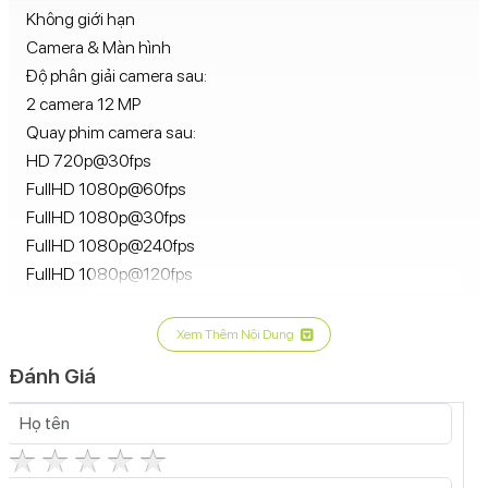
Không giới hạn
Camera & Màn hình
Độ phân giải camera sau:
2 camera 12 MP
Quay phim camera sau:
HD 720p@30fps
FullHD 1080p@60fps
FullHD 1080p@30fps
FullHD 1080p@240fps
FullHD 1080p@120fps
4K 2160p@60fps
4K 2160p@30fps
Xem Thêm Nội Dung
4K 2160p@24fps
Đánh Giá
Đèn Flash camera sau:
Đèn LED kép
Tính năng camera sau:
Zoom quang học