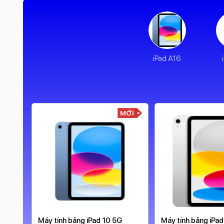
iPad A16
MỚI
MỚI
4 13
Máy tính bảng iPad 10 5G
Máy tính bảng iPa