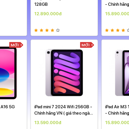
128GB
- Chính hãng
ngày )
12.890.000đ
15.890.00
MỚI
MỚI
d A16 5G
iPad mini 7 2024 Wifi 256GB -
iPad Air M3 
Chính hãng VN ( giá theo ngày
- Chính hãng
)
ngày )
13.590.000đ
15.890.00