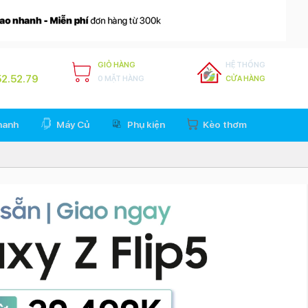
GIỎ HÀNG
HỆ THỐNG
2.52.79
0 MẶT HÀNG
CỬA HÀNG
hanh
Máy Củ
Phụ kiện
Kèo thơm