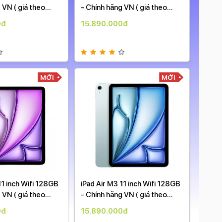
 VN ( giá theo
- Chính hãng VN ( giá theo
New g
ngày )
0đ
15.890.000đ
27.9
MỚI
MỚI
11 inch Wifi 128GB
iPad Air M3 11 inch Wifi 128GB
iPad 
 VN ( giá theo
- Chính hãng VN ( giá theo
Sắp r
ngày )
0đ
15.890.000đ
20.9