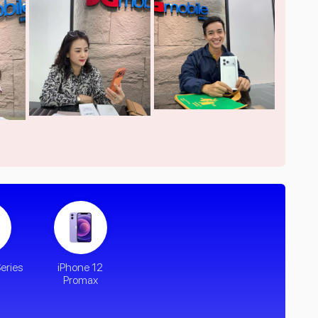
eries
iPhone 12
Promax