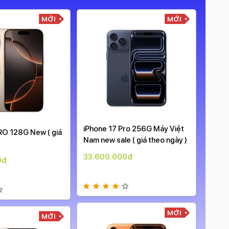
MỚI
MỚI
iPhone 17 Pro 256G Máy Việt
iPhon
RO 128G New ( giá
Nam new sale ( giá theo ngày )
Nam n
33.600.000đ
34.9
0đ
MỚI
MỚI