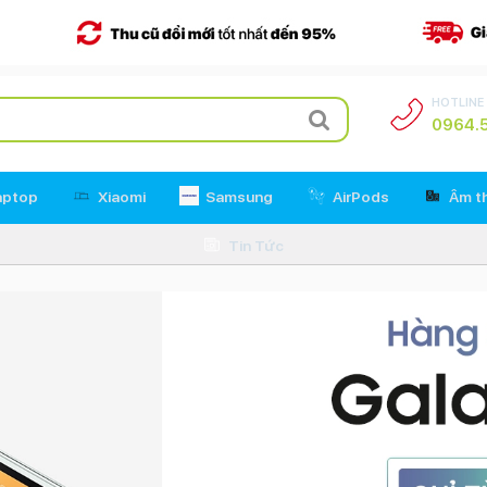
HOTLINE
0964.5
aptop
Xiaomi
Samsung
AirPods
Âm t
Tin Tức