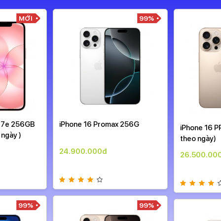
MỚI
99%
 17e 256GB
iPhone 16 Promax 256G
iPhone 16 P
 ngày )
theo ngày)
24.900.000đ
26.500.00
99%
99%