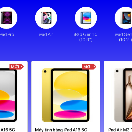
iPad Pro
iPad Air
iPad Gen 10
iPad Ge
(10.9")
(10.2"
MỚI
MỚI
d A16 5G
Máy tính bảng iPad A16 5G
iPad Air M3 