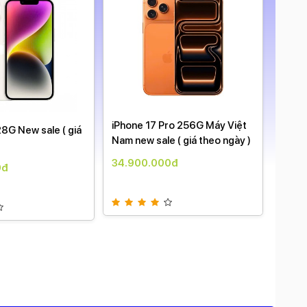
iPhone 17 Pro 256G Máy Việt
17 Pr
28G New sale ( giá
Nam new sale ( giá theo ngày )
sale (
34.900.000đ
36.9
0đ