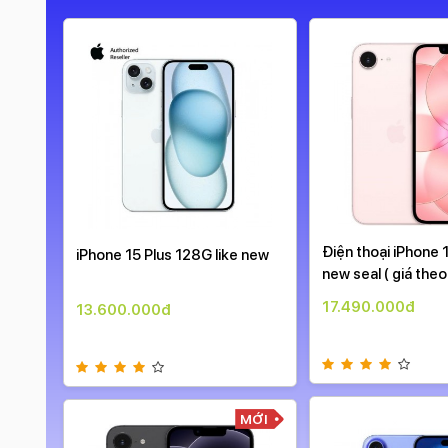
99%
Điện thoại iPhone
iPhone 15 Plus 128G like new
new seal ( giá theo
17.490.000đ
13.600.000đ
99%
MỚI